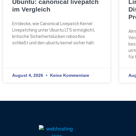
Ubuntu: canonical livepatch
Li
im Vergleich
Di
Pr
Entdecke, wie Canonical Livepatch Kernel
Livepatching unter Ubuntu LTS ermöglicht,
Alm
kritische Sicherheitslücken rebootlos
Ver
schließt und den ubuntu kernel sicher hält.
bes
unt
für
August 4, 2026
Keine Kommentare
Aug