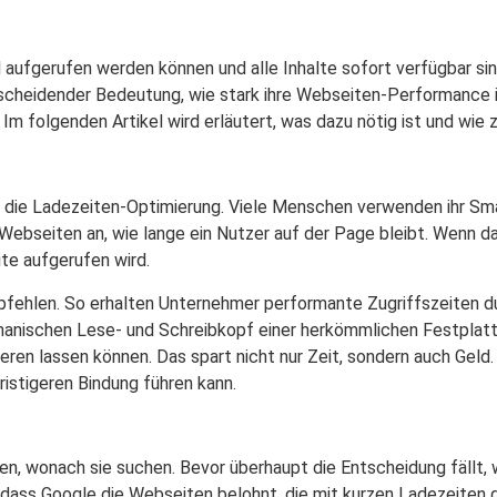
ll aufgerufen werden können und alle Inhalte sofort verfügbar s
tscheidender Bedeutung, wie stark ihre Webseiten-Performance is
Im folgenden Artikel wird erläutert, was dazu nötig ist und wie z
 um die Ladezeiten-Optimierung. Viele Menschen verwenden ihr Sm
ebseiten an, wie lange ein Nutzer auf der Page bleibt. Wenn da
ite aufgerufen wird.
fehlen. So erhalten Unternehmer performante Zugriffszeiten du
anischen Lese- und Schreibkopf einer herkömmlichen Festplatte.
rieren lassen können. Das spart nicht nur Zeit, sondern auch Geld
ristigeren Bindung führen kann.
n, wonach sie suchen. Bevor überhaupt die Entscheidung fällt,
dass Google die Webseiten belohnt, die mit kurzen Ladezeiten gl