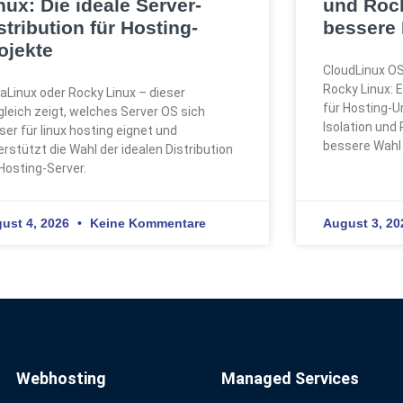
nux: Die ideale Server-
und Rock
stribution für Hosting-
bessere 
ojekte
CloudLinux OS
Rocky Linux: 
aLinux oder Rocky Linux – dieser
für Hosting-
gleich zeigt, welches Server OS sich
Isolation und
ser für linux hosting eignet und
bessere Wahl 
erstützt die Wahl der idealen Distribution
 Hosting-Server.
ust 4, 2026
Keine Kommentare
August 3, 2
Webhosting
Managed Services