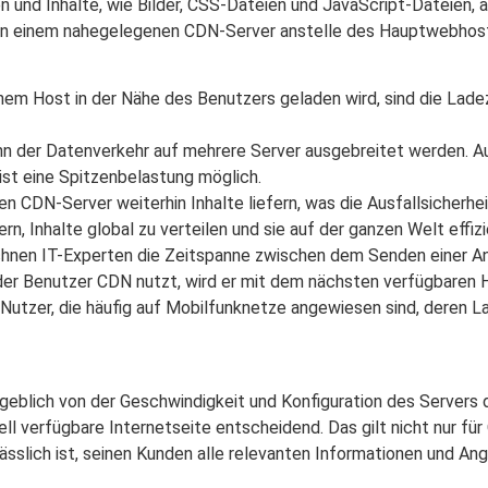
nd Inhalte, wie Bilder, CSS-Dateien und JavaScript-Dateien, au
von einem nahegelegenen CDN-Server anstelle des Hauptwebhost
em Host in der Nähe des Benutzers geladen wird, sind die Ladez
 der Datenverkehr auf mehrere Server ausgebreitet werden. Au
st eine Spitzenbelastung möglich.
en CDN-Server weiterhin Inhalte liefern, was die Ausfallsicherhei
n, Inhalte global zu verteilen und sie auf der ganzen Welt effiz
hnen IT-Experten die Zeitspanne zwischen dem Senden einer An
r Benutzer CDN nutzt, wird er mit dem nächsten verfügbaren H
 Nutzer, die häufig auf Mobilfunknetze angewiesen sind, deren L
lich von der Geschwindigkeit und Konfiguration des Servers d
ll verfügbare Internetseite entscheidend. Das gilt nicht nur für
erlässlich ist, seinen Kunden alle relevanten Informationen und 