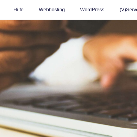
Hilfe
Webhosting
WordPress
(v)Serv