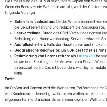
Die Umsetzung des CDN erfolgt, indem Kopien von Webseiten u
Wenn ein Benutzer die Webseite aufruft, wird der Content 
folgende Vorzüge:
Schnellere Ladezeiten:
Da der Webseiteninhalt von ein
die Benutzererfahrung und reduziert die Absprungrate.
Lastverteilung:
Durch das CDN-Verteilungssystem kann
Belastung des Hauptwebhosting-Servers reduziert. So i
Ausfallsicherheit:
Falls der Hauptserver ausfällt, könn
Geografische Reichweite:
Ein CDN gestattet es Nutzer
Reduzierung von Latenzzeiten:
Als
Latenzzeit
bezeic
sowie dem Empfangen der Antwort vom Server. Wenn de
Latenzzeit senkt. Das ist besonders wichtig für mobile
kann.
Fazit
Im Großen und Ganzen wird die Webseiten-Performance maßgeb
eine Kundenzufriedenheit gewährleisten wollen, ist eine schne
allgemein für alle Branchen, da es in einer digitalen Welt un