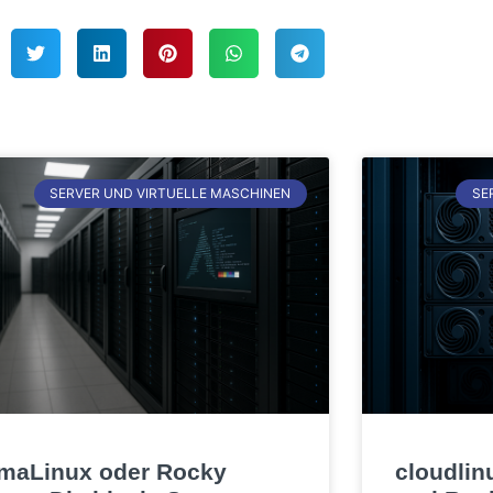
SERVER UND VIRTUELLE MASCHINEN
SE
maLinux oder Rocky
cloudlin