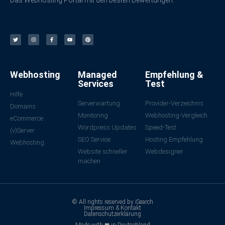
Das Webhosting Portal mit den besten Bewertungen.
Webhosting
Managed
Empfehlung &
Services
Test
Hilfe
Serverwartung
Provider-Verzeichnis
Domains
Monitoring
Webhosting-Vergleich
eCommerce
Wordpress Updates
Speed-Test
(v)Server
SEO Service
Hosting Empfehlung
Webhosting
Website schneller
Webdesigner
machen
© All rights reserved by iSearch
Impressum & Kontakt
Datenschutzerklärung
Made with ❤ in Deutschland