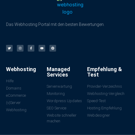
Das Webhosting Portal mit den besten Bewertungen.
Webhosting
Managed
Empfehlung &
Services
Test
Hilfe
Serverwartung
Provider-Verzeichnis
Domains
Monitoring
Webhosting-Vergleich
eCommerce
Wordpress Updates
Speed-Test
(v)Server
SEO Service
Hosting Empfehlung
Webhosting
Website schneller
Webdesigner
machen