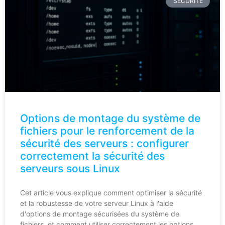
SÉCURITÉ
Options de montage du système de
fichiers pour le renforcement de la
sécurité des serveurs : configurer
correctement la sécurité des
serveurs sous Linux
Cet article vous explique comment optimiser la sécurité
et la robustesse de votre serveur Linux à l'aide
d'options de montage sécurisées du système de
fichiers, et comment utiliser correctement les options