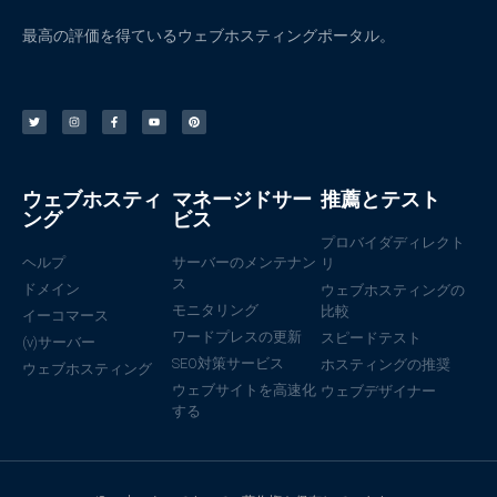
最高の評価を得ているウェブホスティングポータル。
ウェブホスティ
マネージドサー
推薦とテスト
ング
ビス
プロバイダディレクト
ヘルプ
サーバーのメンテナン
リ
ス
ドメイン
ウェブホスティングの
モニタリング
比較
イーコマース
ワードプレスの更新
スピードテスト
(v)サーバー
SEO対策サービス
ホスティングの推奨
ウェブホスティング
ウェブサイトを高速化
ウェブデザイナー
する