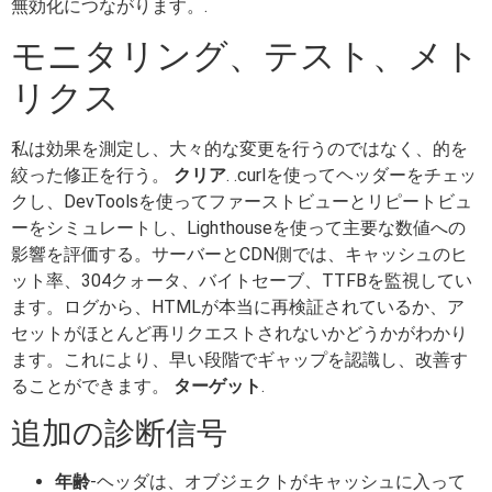
無効化につながります。.
モニタリング、テスト、メト
リクス
私は効果を測定し、大々的な変更を行うのではなく、的を
絞った修正を行う。
クリア
. .curlを使ってヘッダーをチェッ
クし、DevToolsを使ってファーストビューとリピートビュ
ーをシミュレートし、Lighthouseを使って主要な数値への
影響を評価する。サーバーとCDN側では、キャッシュのヒ
ット率、304クォータ、バイトセーブ、TTFBを監視してい
ます。ログから、HTMLが本当に再検証されているか、ア
セットがほとんど再リクエストされないかどうかがわかり
ます。これにより、早い段階でギャップを認識し、改善す
ることができます。
ターゲット
.
追加の診断信号
年齢
-ヘッダは、オブジェクトがキャッシュに入って