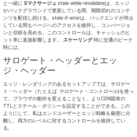
と一緒に
Sマクサージュ
stale-while-revalidateは、エッジ
がバックグラウンドで更新している間、期限切れのコンテ
ンツを配信し続ける。stale-if-errorは、バックエンドが停止
している間もページへのアクセスを維持し、コンバージョ
ンと信頼を高める。このコントロールは、キャッシュのヒ
ット率に直接影響します。
スケーリング
特に交通のピーク
時には。.
サロゲート・ヘッダーとエッ
ジ・ヘッダー
エッジ・レンダリングのあるセットアップでは、サロゲー
ト・ヘッダー（たとえば.
サロゲート・コントロール
)を使っ
て、ブラウザの動作を変えることなく、よりCDN固有の
TTLとステール・ポリシーを設定することができる。この
ようにして、私はエンドユーザーとエッジ戦略を厳密に分
離し、両方のレベルに対するコントロールを維持してい
る。.