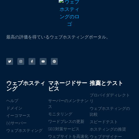
最高の評価を得ているウェブホスティングポータル。
ウェブホスティ
マネージドサー
推薦とテスト
ング
ビス
プロバイダディレクト
ヘルプ
サーバーのメンテナン
リ
ス
ドメイン
ウェブホスティングの
モニタリング
比較
イーコマース
ワードプレスの更新
スピードテスト
(v)サーバー
SEO対策サービス
ホスティングの推奨
ウェブホスティング
ウェブサイトを高速化
ウェブデザイナー