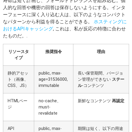
寿命は短く計画し、フォールトトレランスを組み込む。個
人的な回答や機密の回答は保存しないようにする。インタ
ーフェースに深く入り込む人は、以下のようなコンパクト
なパターンから利益を得ることができる。
ホスティングに
おけるAPIキャッシング
, これは、私が反応の特徴に合わせ
たものだ。.
リソースタ
推奨指令
理由
イプ
静的アセッ
public, max-
長い保管期間、バージョ
ト（画像、
age=31536000,
ン管理ができない
ステー
CSS、JS）
immutable
ル
-コンテンツ
HTMLペー
no-cache、
新鮮なコンテンツ
再認定
ジ
must-
revalidate
API
public, max-
期限は短く、以下の用途