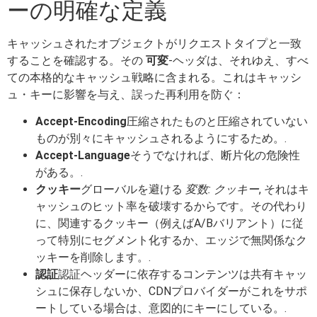
ーの明確な定義
キャッシュされたオブジェクトがリクエストタイプと一致
することを確認する。その
可変
-ヘッダは、それゆえ、すべ
ての本格的なキャッシュ戦略に含まれる。これはキャッシ
ュ・キーに影響を与え、誤った再利用を防ぐ：
Accept-Encoding
圧縮されたものと圧縮されていない
ものが別々にキャッシュされるようにするため。.
Accept-Language
そうでなければ、断片化の危険性
がある。.
クッキー
グローバルを避ける
変数: クッキー
, それはキ
ャッシュのヒット率を破壊するからです。その代わり
に、関連するクッキー（例えばA/Bバリアント）に従
って特別にセグメント化するか、エッジで無関係なク
ッキーを削除します。.
認証
認証ヘッダーに依存するコンテンツは共有キャッ
シュに保存しないか、CDNプロバイダーがこれをサポ
ートしている場合は、意図的にキーにしている。.