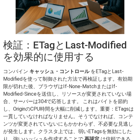
検証：ETagとLast-Modified
を効果的に使用する
コンバイン
キャッシュ・コントロール
をETagとLast-
Modifiedを使って制御された方法で再検証します。有効期
限が切れた後、ブラウザはIf-None-MatchまたはIf-
Modified-Sinceを送信し、リソースが変更されていない場
合、サーバーは304で応答します。 これはバイトを節約
し、OriginのCPU時間を大幅に削減します。重要：ETagsは
一貫していなければなりません。そうでなければ、コンテ
ンツが変更されていないにもかかわらず、不必要な見逃し
が発生します。クラスタ上では、弱いETagsを無効にした
り、強いハッシュを作成することで
再認定
は信頼できる。