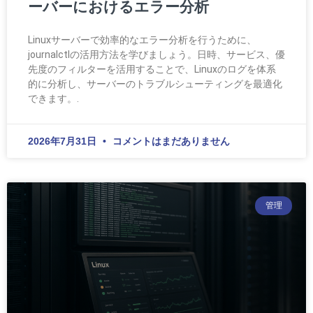
ーバーにおけるエラー分析
Linuxサーバーで効率的なエラー分析を行うために、
journalctlの活用方法を学びましょう。日時、サービス、優
先度のフィルターを活用することで、Linuxのログを体系
的に分析し、サーバーのトラブルシューティングを最適化
できます。.
2026年7月31日
コメントはまだありません
管理