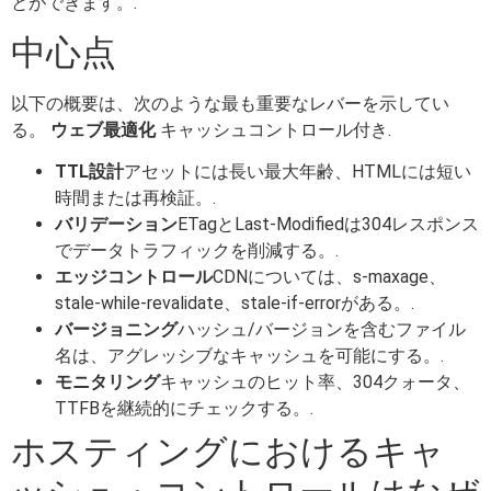
とができます。.
中心点
以下の概要は、次のような最も重要なレバーを示してい
る。
ウェブ最適化
キャッシュコントロール付き.
TTL設計
アセットには長い最大年齢、HTMLには短い
時間または再検証。.
バリデーション
ETagとLast-Modifiedは304レスポンス
でデータトラフィックを削減する。.
エッジコントロール
CDNについては、s-maxage、
stale-while-revalidate、stale-if-errorがある。.
バージョニング
ハッシュ/バージョンを含むファイル
名は、アグレッシブなキャッシュを可能にする。.
モニタリング
キャッシュのヒット率、304クォータ、
TTFBを継続的にチェックする。.
ホスティングにおけるキャ