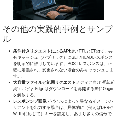
その他の実践的事例とサンプ
ル
条件付きリクエストによるAPI
短いTTLとETagで、共
有キャッシュ（パブリック）にGET/HEADレスポンス
を明示的に許可しています。POSTレスポンスは、正
確に定義され、変更されない場合のみキャッシュしま
す。.
大容量ファイルと範囲リクエスト
メディア向け
受諾範
囲：バイト
Edgeはダウンロードを再開する際にOrigin
を解放する。.
レスポンシブ画像
デバイスによって異なるイメージバ
リアントを出力する場合は、具体的に（例えばDPRや
Widthに応じて）キーを設定し、あまり多くの信号で