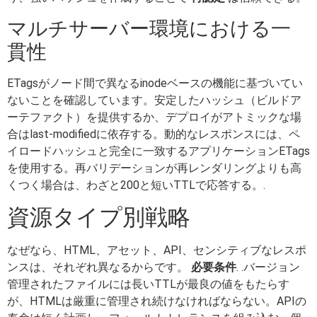
マルチサーバー環境における一
貫性
ETagsがノード間で異なるinodeベースの機能に基づいてい
ないことを確認しています。安定したハッシュ（ビルドア
ーテファクト）を提供するか、デプロイがアトミックな場
合はlast-modifiedに依存する。動的なレスポンスには、ペ
イロードハッシュと完全に一致するアプリケーションETags
を使用する。再バリデーションが再レンダリングよりも高
くつく場合は、わざと200と短いTTLで応答する。.
資源タイプ別戦略
なぜなら、HTML、アセット、API、センシティブなレスポ
ンスは、それぞれ異なるからです。
必要条件
. .バージョン
管理されたファイルには長いTTLが最良の値をもたらす
が、HTMLは厳重に管理され続けなければならない。APIの