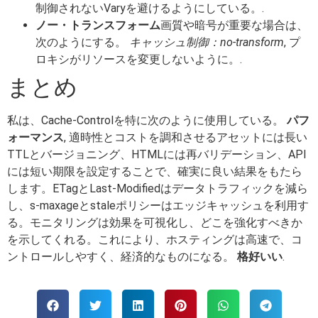
制御されないVaryを避けるようにしている。.
ノー・トランスフォーム
画質や暗号が重要な場合は、
次のようにする。
キャッシュ制御：no-transform
, プ
ロキシがリソースを変更しないように。.
まとめ
私は、Cache-Controlを特に次のように使用している。
パフ
ォーマンス
, 適時性とコストを調和させるアセットには長い
TTLとバージョニング、HTMLには再バリデーション、API
には短い期限を設定することで、確実に良い結果をもたら
します。ETagとLast-Modifiedはデータトラフィックを減ら
し、s-maxageとstaleポリシーはエッジキャッシュを利用す
る。モニタリングは効果を可視化し、どこを強化すべきか
を示してくれる。これにより、ホスティングは高速で、コ
ントロールしやすく、経済的なものになる。
格好いい
.