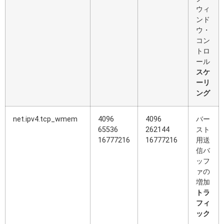
ウィ
ンド
ウ・
コン
トロ
ール
スケ
ーリ
ング
net.ipv4.tcp_wmem
4096
4096
バー
65536
262144
スト
16777216
16777216
用送
信バ
ッフ
ァの
増加
トラ
フィ
ック