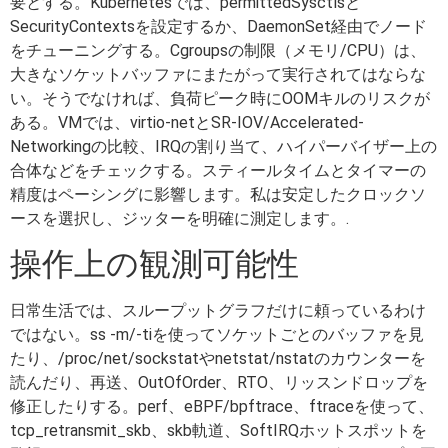
要とする。Kubernetesでは、permittedSysctlsと
SecurityContextsを設定するか、DaemonSet経由でノード
をチューニングする。Cgroupsの制限（メモリ/CPU）は、
大きなソケットバッファにまたがって実行されてはならな
い。そうでなければ、負荷ピーク時にOOMキルのリスクが
ある。VMでは、virtio-netとSR-IOV/Accelerated-
Networkingの比較、IRQの割り当て、ハイパーバイザー上の
合体などをチェックする。スティールタイムとタイマーの
精度はペーシングに影響します。私は安定したクロックソ
ースを選択し、ジッターを明確に測定します。.
操作上の観測可能性
日常生活では、スループットグラフだけに頼っているわけ
ではない。ss -m/-tiを使ってソケットごとのバッファを見
たり、/proc/net/sockstatやnetstat/nstatのカウンターを
読んだり、再送、OutOfOrder、RTO、リッスンドロップを
修正したりする。perf、eBPF/bpftrace、ftraceを使って、
tcp_retransmit_skb、skb軌道、SoftIRQホットスポットを