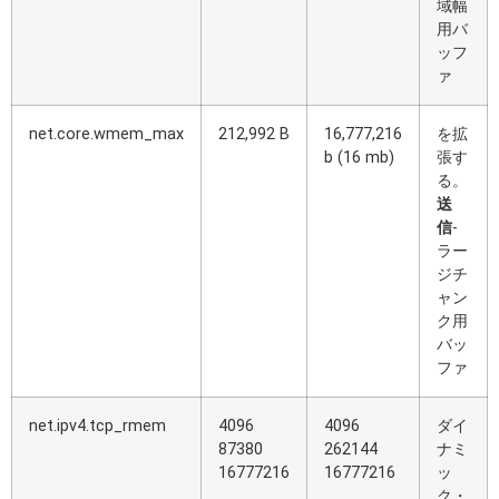
域幅
用バ
ッフ
ァ
net.core.wmem_max
212,992 B
16,777,216
を拡
b (16 mb)
張す
る。
送
信
-
ラー
ジチ
ャン
ク用
バッ
ファ
net.ipv4.tcp_rmem
4096
4096
ダイ
87380
262144
ナミ
16777216
16777216
ッ
ク・