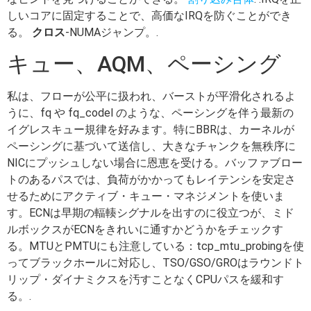
しいコアに固定することで、高価なIRQを防ぐことができ
る。
クロス
-NUMAジャンプ。.
キュー、AQM、ペーシング
私は、フローが公平に扱われ、バーストが平滑化されるよ
うに、fq や fq_codel のような、ペーシングを伴う最新の
イグレスキュー規律を好みます。特にBBRは、カーネルが
ペーシングに基づいて送信し、大きなチャンクを無秩序に
NICにプッシュしない場合に恩恵を受ける。バッファブロー
トのあるパスでは、負荷がかかってもレイテンシを安定さ
せるためにアクティブ・キュー・マネジメントを使いま
す。ECNは早期の輻輳シグナルを出すのに役立つが、ミド
ルボックスがECNをきれいに通すかどうかをチェックす
る。MTUとPMTUにも注意している：tcp_mtu_probingを使
ってブラックホールに対応し、TSO/GSO/GROはラウンドト
リップ・ダイナミクスを汚すことなくCPUパスを緩和す
る。.