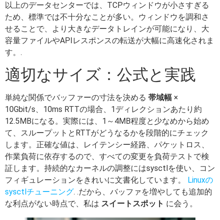
以上のデータセンターでは、TCPウィンドウが小さすぎる
ため、標準では不十分なことが多い。ウィンドウを調和さ
せることで、より大きなデータトレインが可能になり、大
容量ファイルやAPIレスポンスの転送が大幅に高速化されま
す。.
適切なサイズ：公式と実践
単純な関係でバッファーの寸法を決める
帯域幅
×
10Gbit/s、10ms RTTの場合、1ディレクションあたり約
12.5MBになる。実際には、1～4MB程度と少なめから始め
て、スループットとRTTがどうなるかを段階的にチェック
します。正確な値は、レイテンシー経路、パケットロス、
作業負荷に依存するので、すべての変更を負荷テストで検
証します。持続的なカーネルの調整にはsysctlを使い、コン
フィギュレーションをきれいに文書化しています。
Linuxの
sysctlチューニング
. .だから、バッファを増やしても追加的
な利点がない時点で、私は
スイートスポット
に会う。