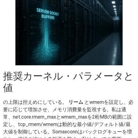
推奨カーネル・パラメータと
値
の上限は控えめにしている。
リーム
とwmemを設定し、必
要に応じて増加させ、メモリ消費量を監視する。私は通
常、net.core.rmem_maxとwmem_maxを2桁MBの範囲に設
定し、tcp_rmem/wmemは動的な最小値/デフォルト値/最
大値を制御している。Somaxconnはバックログキューを増