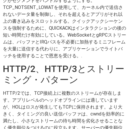
クがセグメントをバンドルするようにする。
TCP_NOTSENT_LOWATを使用して、カーネル内で送信さ
れないデータ量を制御し、それを超えるとアプリがそれ以
上の書き込みをスロットルする。クイックアックシーケン
スを強制するために、QUICKACKはインタラクションの後の
短い時間だけ有効にしている。WebSocketとgRPCストリー
ムは、バッファとIRQパスを不必要に加熱するミニフレーム
を大量に送信する代わりに、アプリケーションでライトバ
ッチを使用することで恩恵を受ける。.
HTTP/2、HTTP/3とストリー
ミング・パターン
HTTP/2では、TCP接続上に複数のストリームが存在しま
す。アプリレベルのヘッドオブラインには適しています
が、HOLはロスが発生してもTCPに保持されます。より大
きく、タイミングの良い送信バッファは、cwndを効率的に
満たし、小さなストリームの待ち時間を劣化させることな
く優先順位をつけるのに役立ちます。サーバーの優先順位