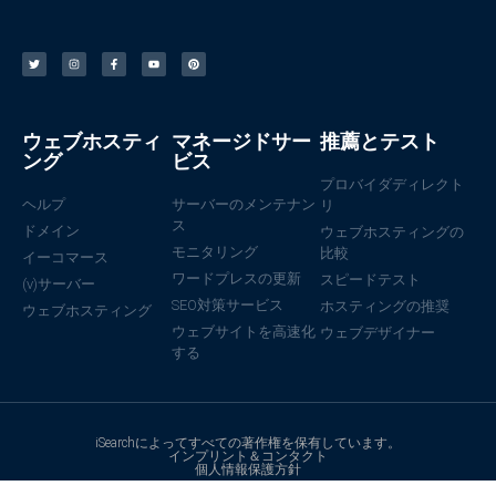
ウェブホスティ
マネージドサー
推薦とテスト
ング
ビス
プロバイダディレクト
ヘルプ
サーバーのメンテナン
リ
ス
ドメイン
ウェブホスティングの
モニタリング
比較
イーコマース
ワードプレスの更新
スピードテスト
(v)サーバー
SEO対策サービス
ホスティングの推奨
ウェブホスティング
ウェブサイトを高速化
ウェブデザイナー
する
iSearchによってすべての著作権を保有しています。
インプリント＆コンタクト
個人情報保護方針
ドイツの❤で作られた