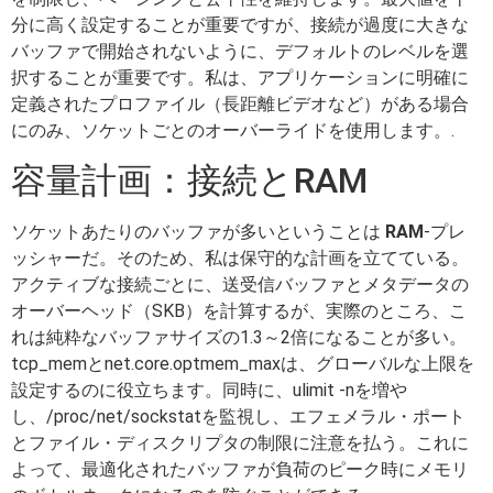
分に高く設定することが重要ですが、接続が過度に大きな
バッファで開始されないように、デフォルトのレベルを選
択することが重要です。私は、アプリケーションに明確に
定義されたプロファイル（長距離ビデオなど）がある場合
にのみ、ソケットごとのオーバーライドを使用します。.
容量計画：接続とRAM
ソケットあたりのバッファが多いということは
RAM
-プレ
ッシャーだ。そのため、私は保守的な計画を立てている。
アクティブな接続ごとに、送受信バッファとメタデータの
オーバーヘッド（SKB）を計算するが、実際のところ、こ
れは純粋なバッファサイズの1.3～2倍になることが多い。
tcp_memとnet.core.optmem_maxは、グローバルな上限を
設定するのに役立ちます。同時に、ulimit -nを増や
し、/proc/net/sockstatを監視し、エフェメラル・ポート
とファイル・ディスクリプタの制限に注意を払う。これに
よって、最適化されたバッファが負荷のピーク時にメモリ