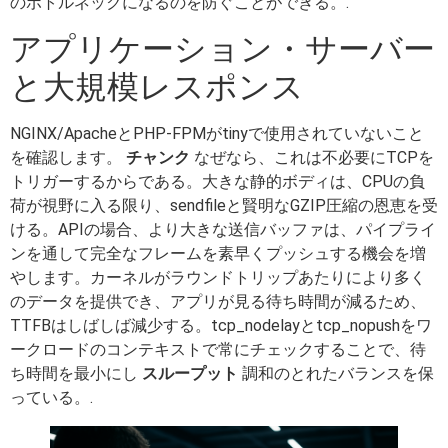
のボトルネックになるのを防ぐことができる。.
アプリケーション・サーバー
と大規模レスポンス
NGINX/ApacheとPHP-FPMがtinyで使用されていないこと
を確認します。
チャンク
なぜなら、これは不必要にTCPを
トリガーするからである。大きな静的ボディは、CPUの負
荷が視野に入る限り、sendfileと賢明なGZIP圧縮の恩恵を受
ける。APIの場合、より大きな送信バッファは、パイプライ
ンを通して完全なフレームを素早くプッシュする機会を増
やします。カーネルがラウンドトリップあたりにより多く
のデータを提供でき、アプリが見る待ち時間が減るため、
TTFBはしばしば減少する。tcp_nodelayとtcp_nopushをワ
ークロードのコンテキストで常にチェックすることで、待
ち時間を最小にし
スループット
調和のとれたバランスを保
っている。.