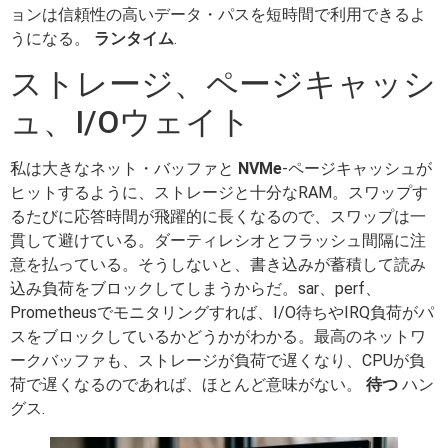
ョンは信頼性の高いデータ・パスを短時間で利用できるよ
うになる。
ランタイム
.
ストレージ、ページキャッシ
ュ、I/Oウェイト
私は大きなネット・バッファと
NVMe
-ページキャッシュが
ヒットするように、ストレージと十分なRAM。スワップす
るたびに応答時間が飛躍的に長くなるので、スワップは一
貫して避けている。ダーティレシオとフラッシュ間隔に注
意を払っている。そうしないと、書き込みが蓄積して読み
込み負荷をブロックしてしまうからだ。sar、perf、
Prometheusでモニタリングすれば、I/O待ちやIRQ負荷がパ
スをブロックしているかどうかがわかる。最高のネットワ
ークバッファも、ストレージが負荷で遅くなり、CPUが負
荷で遅くなるのであれば、ほとんど意味がない。
待つ
ハン
グス.