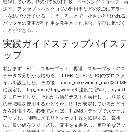
監視している。P50/P95のTTFB、ペーシングドロップ、再
送率、アクセプトバックログの利用率などのSLOにアラー
トを結びつけている。こうすることで、小さいと思われる
バッファの変更が副作用を発生させた場合、早期に気づく
ことができる。.
実践ガイドステップバイステ
ップ
私はまず、RTT、スループット、再送、スループットのス
テータス分析から始める。
TTFB
, とCPUとIRQのプロファ
イルを設定した。その後、rmem_max/wmem_maxを16MB
に設定し、tcp_rmem/tcp_wmemを適度に増やし、sysctl
をリロードした。それから負荷テストを実行し、より多く
の帯域幅を使用するかどうか、RTTが安定しているかどう
かを評価する。必要であれば、1-2MBステップでスケール
アップし、同時にメモリとソケット数を監視する。最後
に、良い値をフリーズし、変更を文書化し、定期的なアッ