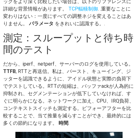
ックをより深く比較したい場合は、以下のリファレンスに
詳細な背景情報があります。
TCP輻輳制御
. .重要なことに
変わりはない：一度にすべての調整ネジを変えることはあ
りません。
パラメータ
をきれいに認識する。.
測定：スループットと待ち時
間のテスト
だから、iperf、netperf、サーバーのログを使用している。
TTFB
, RTTと再送信。私は、バースト、キューイング、ジ
ッターを認識できるように、アイドル状態と実際の負荷下
でテストしている。RTTの短縮は、バッファackが人為的に
抑制され、セグメンテーションが低下していなければ、す
ぐに明らかになる。ネットワークに加え、CPU、IRQ負荷、
コンテキストスイッチも測定する。ビフォーアフターを比
較することで、当て推量を減らすことができ、最終的には
多くの節約になります。
時間
.