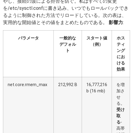
やし、接続の波による拒否を防ぐ。私はすべての変更
を/etc/sysctl.confに書き込み、いつでもロールバックでき
るように制御された方法でリロードしている。次の表は、
実用的な開始値とその値をまとめたものである。
影響力
:
パラメータ
一般的な
スタート値
ホス
デフォル
（例）
ティ
ト
ング
にお
ける
効果
net.core.rmem_max
212,992 B
16,777,216
を増
b (16 mb)
加さ
せ
る。
受け
取
る
-
高帯