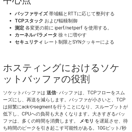
バッファサイズ
帯域幅とRTTに応じて整列する
TCPスタック
および輻輳制御
測定
各変更の前に iperf/netperf を使用する。
カーネルパラメータ
徐々に増やす
セキュリティ
レート制限とSYNクッキーによる
ホスティングにおけるソケ
ットバッファの役割
ソケットバッファは
送信
- バッファは、TCPフローをスム
ーズにし、再送を減らします。バッファが小さいと、TCP
は頻繁にackやsegmentを行うことになり、スループットが
低下し、CPUへの負荷も大きくなります。大きすぎるバッ
ファは、多くの時間を消費します。
メモリ
を遅延させ、待
ち時間のピークを引き起こす可能性がある。10Gビット/秒