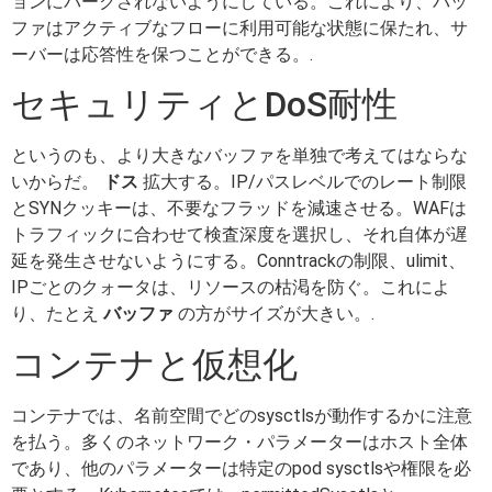
ョンにパークされないようにしている。これにより、バッ
ファはアクティブなフローに利用可能な状態に保たれ、サ
ーバーは応答性を保つことができる。.
セキュリティとDoS耐性
というのも、より大きなバッファを単独で考えてはならな
いからだ。
ドス
拡大する。IP/パスレベルでのレート制限
とSYNクッキーは、不要なフラッドを減速させる。WAFは
トラフィックに合わせて検査深度を選択し、それ自体が遅
延を発生させないようにする。Conntrackの制限、ulimit、
IPごとのクォータは、リソースの枯渇を防ぐ。これによ
り、たとえ
バッファ
の方がサイズが大きい。.
コンテナと仮想化
コンテナでは、名前空間でどのsysctlsが動作するかに注意
を払う。多くのネットワーク・パラメーターはホスト全体
であり、他のパラメーターは特定のpod sysctlsや権限を必