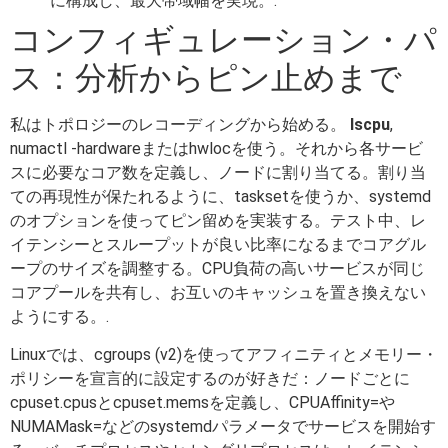
に構成し、最大帯域幅を実現。.
コンフィギュレーション・パ
ス：分析からピン止めまで
私はトポロジーのレコーディングから始める。
lscpu
,
numactl -hardwareまたはhwlocを使う。それから各サービ
スに必要なコア数を定義し、ノードに割り当てる。割り当
ての再現性が保たれるように、tasksetを使うか、systemd
のオプションを使ってピン留めを実装する。テスト中、レ
イテンシーとスループットが良い比率になるまでコアグル
ープのサイズを調整する。CPU負荷の高いサービスが同じ
コアプールを共有し、お互いのキャッシュを置き換えない
ようにする。.
Linuxでは、cgroups (v2)を使ってアフィニティとメモリー・
ポリシーを宣言的に設定するのが好きだ：ノードごとに
cpuset.cpusとcpuset.memsを定義し、CPUAffinity=や
NUMAMask=などのsystemdパラメータでサービスを開始す