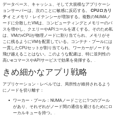
データベース、キャッシュ、そして大規模なアプリケーシ
ョンサーバーは、次のことに敏感に反応する。
CPUロカリ
ティ
とメモリ・レイテンシーが増加する。複数のNUMAノ
ードに分散したVMは、コンピューティングとメモリーのパ
スを増やし、クエリーやAPIコールを遅くする。そのため私
は、VMのvCPUが物理ノードに割り当てられ、メモリがそ
こに残るようにVMを配置している。コンテナ・プールには
一貫したCPUセットが割り当てられ、ワーカーがノードを
飛び越えることはない。このような配慮は、特に並列性の
高いeコマースやAPIサービスで効果を発揮する。.
きめ細かなアプリ戦略
アプリケーション・レベルでは、局所性が維持されるよう
にノードを切り離す：
ワーカー・プール：NUMAノードごとに1つのプール
があり、それぞれがノード間の通信を避けるためにロ
ーカルキューを持つ。.