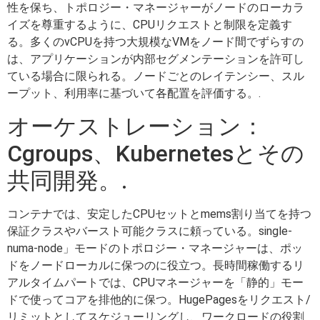
性を保ち、トポロジー・マネージャーがノードのローカラ
イズを尊重するように、CPUリクエストと制限を定義す
る。多くのvCPUを持つ大規模なVMをノード間でずらすの
は、アプリケーションが内部セグメンテーションを許可し
ている場合に限られる。ノードごとのレイテンシー、スル
ープット、利用率に基づいて各配置を評価する。.
オーケストレーション：
Cgroups、Kubernetesとその
共同開発。.
コンテナでは、安定したCPUセットとmems割り当てを持つ
保証クラスやバースト可能クラスに頼っている。single-
numa-node」モードのトポロジー・マネージャーは、ポッ
ドをノードローカルに保つのに役立つ。長時間稼働するリ
アルタイムパートでは、CPUマネージャーを「静的」モー
ドで使ってコアを排他的に保つ。HugePagesをリクエスト/
リミットとしてスケジューリングし、ワークロードの役割