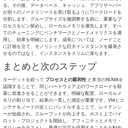
る。その後、データベース、キャッシュ、アプリサーバー
が別々のノードリソースを受け取るようにワークロードを
分割します。グループサイズを微調整する前に、重要なプ
ロセスをピン留めし、ローカルメモリを優先します。すべ
てのチューニングにベンチマークとノードメトリクスを適
用し、効果を明確にします。成長については、ノードごと
に計画を立て、モノリシックな巨大インスタンスを爆発さ
せるのではなく、インスタンスをスリムに保ちます。.
まとめと次のステップ
ターゲットを絞って
プロセスとの親和性
と本当のNUMAを
認識することで、同じハードウェア上のワークロードを顕
著に前進させることができます。明確な配置、ローカルメ
モリの割り当て、結果の一貫した測定が重要です。VMとコ
ンテナをノードの近くにバンドルすることで、レイテンシ
ーが短縮され、スループットが向上する。ホスト上でパイ
ロット・プロジェクトを開始し、アフィニティとメモリ・
ポリシーをテストし、最適な設定を採用することをお勧め