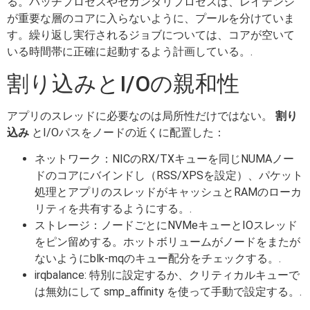
る。バッチプロセスやセカンダリプロセスは、レイテンシ
が重要な層のコアに入らないように、プールを分けていま
す。繰り返し実行されるジョブについては、コアが空いて
いる時間帯に正確に起動するよう計画している。.
割り込みとI/Oの親和性
アプリのスレッドに必要なのは局所性だけではない。
割り
込み
とI/Oパスをノードの近くに配置した：
ネットワーク：NICのRX/TXキューを同じNUMAノー
ドのコアにバインドし（RSS/XPSを設定）、パケット
処理とアプリのスレッドがキャッシュとRAMのローカ
リティを共有するようにする。.
ストレージ：ノードごとにNVMeキューとIOスレッド
をピン留めする。ホットボリュームがノードをまたが
ないようにblk-mqのキュー配分をチェックする。.
irqbalance: 特別に設定するか、クリティカルキューで
は無効にして smp_affinity を使って手動で設定する。.