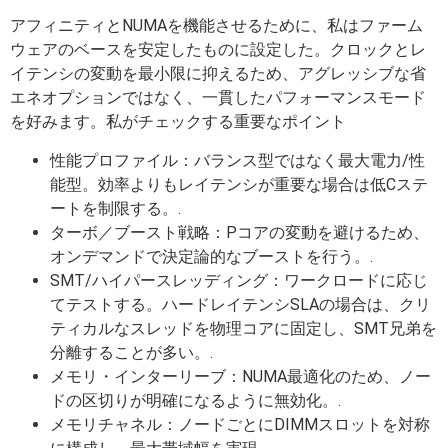
アフィニティとNUMAを機能させるために、私はファーム
ウェアのベースを安定したものに設定した。クロックとレ
イテンシの変動を最小限に抑えるため、アグレッシブな省
エネオプションではなく、一貫したパフォーマンスモード
を好みます。私がチェックする重要なポイント
性能プロファイル：バランス型ではなく最大電力/性
能型。効率よりもレイテンシが重要な場合は低Cステ
ートを制限する。.
ターボ／ブースト戦略：Pコアの変動を避けるため、
オンデマンドで決定論的なブーストを行う。.
SMT/ハイパースレッディング：ワークロードに応じ
てテストする。ハードレイテンシSLAの場合は、クリ
ティカルなスレッドを物理コアに固定し、SMT兄弟を
分離することが多い。.
メモリ・インターリーブ：NUMA最適化のため、ノー
ドの区切りが明確になるように無効化。.
メモリチャネル：ノードごとにDIMMスロットを対称