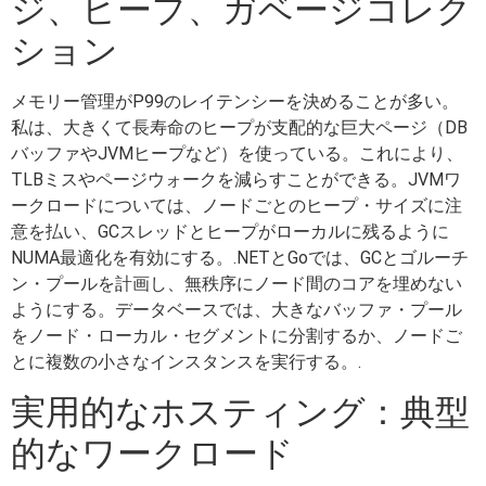
ジ、ヒープ、ガベージコレク
ション
メモリー管理がP99のレイテンシーを決めることが多い。
私は、大きくて長寿命のヒープが支配的な巨大ページ（DB
バッファやJVMヒープなど）を使っている。これにより、
TLBミスやページウォークを減らすことができる。JVMワ
ークロードについては、ノードごとのヒープ・サイズに注
意を払い、GCスレッドとヒープがローカルに残るように
NUMA最適化を有効にする。.NETとGoでは、GCとゴルーチ
ン・プールを計画し、無秩序にノード間のコアを埋めない
ようにする。データベースでは、大きなバッファ・プール
をノード・ローカル・セグメントに分割するか、ノードご
とに複数の小さなインスタンスを実行する。.
実用的なホスティング：典型
的なワークロード