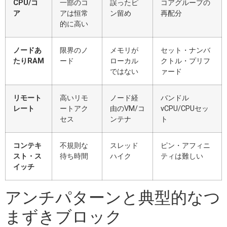
CPU/コ
一部のコ
誤ったピ
コアグループの
ア
アは恒常
ン留め
再配分
的に高い
ノードあ
限界のノ
メモリが
セット・ナンバ
たりRAM
ード
ローカル
クトル・プリフ
ではない
ァード
リモート
高いリモ
ノード経
バンドル
レート
ートアク
由のVM/コ
vCPU/CPUセッ
セス
ンテナ
ト
コンテキ
不規則な
スレッド
ピン・アフィニ
スト・ス
待ち時間
ハイク
ティは難しい
イッチ
アンチパターンと典型的なつ
まずきブロック