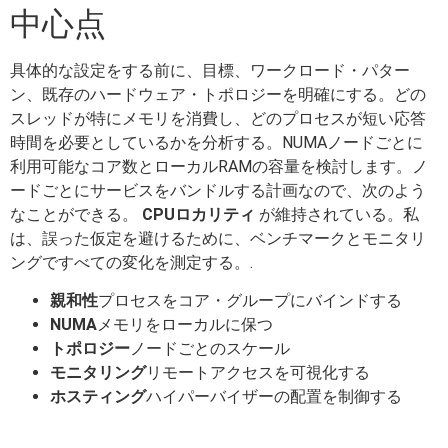
中心点
具体的な設定をする前に、目標、ワークロード・パター
ン、既存のハードウェア・トポロジーを明確にする。どの
スレッドが特にメモリを消費し、どのプロセスが短い応答
時間を必要としているかを分析する。NUMAノードごとに
利用可能なコア数とローカルRAMの容量を検討します。ノ
ードごとにサービスをバンドルする計画なので、次のよう
なことができる。
CPUロカリティ
が維持されている。私
は、誤った仮定を避けるために、ベンチマークとモニタリ
ングですべての変化を測定する。.
親和性
プロセスをコア・グループにバインドする
NUMA
メモリをローカルに保つ
トポロジー
ノードごとのスケール
モニタリング
リモートアクセスを可視化する
ホスティング
ハイパーバイザーの配置を制御する