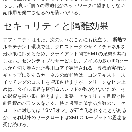
らし、„良い “個々の最適化がネットワークに望ましくない
副作用を発生させるのを防いでいる。.
セキュリティと隔離効果
アフィニティはまた、次のようなことにも役立つ。
断熱
マ
ルチテナント環境では、クロストークやサイドチャネルを
最小限に抑えるため、クライアント間でSMTの兄弟を共有
しない。センシティブなサービスは、ノイズの多いIRQソー
スから切り離された専用コアで実行される。投機的実行の
ギャップに対するカーネルの緩和策は、コンテキスト・ス
イッチングのコストを増加させますが、クリーンなピン止
めは、タイル境界を横切るスレッドの数が少ないため、そ
の影響を最小限に抑えます。重要：セキュリティ目標と性
能目標のバランスをとる。特に保護に値する少数のワーク
ロードに対しては「SMTオフ」が正当化されることがある
が、それ以外のワークロードはSMTスループットの恩恵を
受け続ける。.