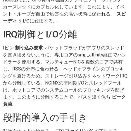
カースレッドにカプセル化しています。これにより、イベ
ント・ループが自由で応答性の高い状態に保たれる。
スピ
ーディ
をI/Oに変換する。.
IRQ制御とI/O分離
Iピン
割り込み要求
-パケットフラッドがアプリのスレッド
を置き換えないように、専用コアのsmp_affinity経由でハン
ドラーを使用する。マルチキューNICを複数のコアで共有
し、RSSの分布に合わせる。ヘッドオブラインのブロッキ
ングを避けるため、ストレージ割り込みをネットワークIRQ
から分離している。NGINXの非同期I/Oとスレッドプール
は、ホットコアでのシステムコールのブロッキングを防ぎ
ます。このように分離することで、パスを短く保ち
ピーク
負荷
.
段階的導入の手引き