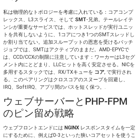
私は物理的なトポロジーを考慮に入れている：コアコンプ
レックス、L3スライス、そして
SMT
-兄弟。テールレイテ
ンシが重要なサービスでは、ホットスレッドが実行ユニッ
トを共有しないように、1コアにつき1つのSMTスレッドし
か割り当てない。追加スループットの恩恵を受けるバッチ
ジョブでは、SMTはアクティブのままだ。AMD-EPYCで
は、CCD/CCXの制限に注意しています：ワーカーはL3セグ
メント内にとどまり、LLCヒットを高く安定させる。NICを
多用するスタックでは、RX/TXキューを
コア
, で実行され
る。このペアリングはクロスコアのスヌープを回避し、
IRQ、SoftIRQ、アプリ間のパスを短く保つ。.
ウェブサーバーとPHP-FPM
のピン留め戦略
ウェブフロントエンドには
NGINX
レスポンスタイムを一定
にするために、例えば0-3といった狭いコアセットを使うこ