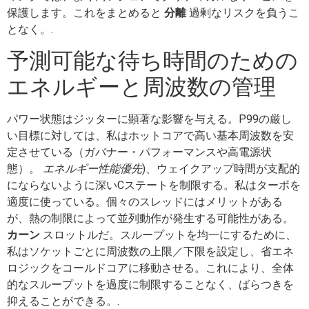
保護します。これをまとめると
分離
過剰なリスクを負うこ
となく。.
予測可能な待ち時間のための
エネルギーと周波数の管理
パワー状態はジッターに顕著な影響を与える。P99の厳し
い目標に対しては、私はホットコアで高い基本周波数を安
定させている（ガバナー・パフォーマンスや高電源状
態）。
エネルギー性能優先
)、ウェイクアップ時間が支配的
にならないように深いCステートを制限する。私はターボを
適度に使っている。個々のスレッドにはメリットがある
が、熱の制限によって並列動作が発生する可能性がある。
カーン
スロットルだ。スループットを均一にするために、
私はソケットごとに周波数の上限／下限を設定し、省エネ
ロジックをコールドコアに移動させる。これにより、全体
的なスループットを過度に制限することなく、ばらつきを
抑えることができる。.