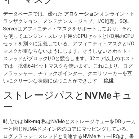
データベースでは、優れた
アロケーション
オンライン・ト
ランザクション、メンテナンス・ジョブ、I/O処理。SQL
Serverはアフィニティ・マスクをサポートしており、それ
を使ってエンジン・スレッド用のCPUセットとI/O用のCPU
セットを別々に定義している。アフィニティ・マスクとI/O
マスクが重ならないようにします。そうしないとホット・
スレッドがブロックI/Oと競合します。32コア以上のホスト
では、拡張64ビットマスクを使います。これにより、ログ
フラッシャー、チェックポインター、クエリワーカーを互
いにクリーンな状態に保つことができます。
絶縁
.
ストレージパスとNVMeキュ
ー
時点では
blk-mq
私はNVMeとストレージキューをDBワーカ
ーと同じNUMAドメイン内のコアにマッピングしている。
ログフラッシュスレッドと関連するNVMeキューIRQは、書