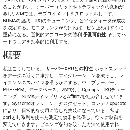
ることが多い。オーバーコミットやトラフィックの変動が
激しいVMでは、デプロイメントをスロットルします。
NUMAの認識、IRQのチューニング、公平なクォータが成功
を決定する。モニタリングがなければ、ピン止めはすぐに
重荷になる。選択的アプローチの勝利
予測可能性
そしてハ
ードウェアを効率的に利用する。.
概要
私はこうしている。
サーバーCPUとの相性
, ホットスレッド
をデータの近くに維持し、マイグレーションを減らし、レ
イテンシのスパイクを滑らかにする。ウェブサーバー、
PHP-FPM、データベース、VMでは、Cgroups、IRQチュー
ニング、NUMAディシプリンとAffinityを組み合わせていま
す。Systemdオプション、タスクセット、コンテナcpusets
により、日常的な使用に適した実装になっている。私は、
perfと時系列を使った測定で効果を確保し、徐々に制御を
変えていきます。ピニングを的を絞った方法で使用すれ