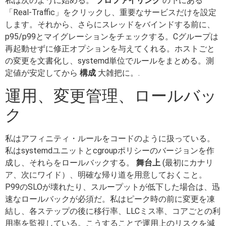
私は次のように始める。
プロファイリング
の下にある
「Real-Traffic」をクリックし、重要なサービスだけを設定
します。それから、さらにスレッドをバインドする前に、
p95/p99とマイグレーションをチェックする。Cグループは
再起動せずに修正オプションを与えてくれる。ホストごと
の変更を文書化し、systemd単位でルールをまとめる。測
定値が安定してから
構成
大雑把に。.
運用、変更管理、ロールバッ
ク
私はアフィニティ・ルールをコードのように扱っている。
私はsystemdユニットとcgroupポリシーのバージョンを作
成し、それらをロールバックする。
舞台上
(最初にカナリ
ア、次にワイド）、明確な帰り道を用意しておくこと。
P99のSLOが壊れたり、スループットが低下した場合は、迅
速なロールバックが必須だ。私はピーク時の前に変更を凍
結し、各ステップの後に移行率、LLCミス率、コアごとの利
用率を監視している。こうすることで運用上のリスクを減