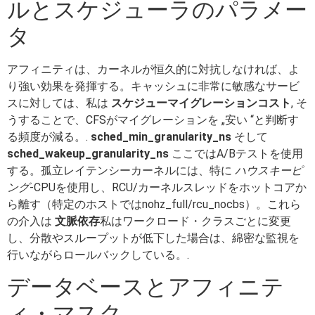
ルとスケジューラのパラメー
タ
アフィニティは、カーネルが恒久的に対抗しなければ、よ
り強い効果を発揮する。キャッシュに非常に敏感なサービ
スに対しては、私は
スケジューマイグレーションコスト
, そ
うすることで、CFSがマイグレーションを „安い “と判断す
る頻度が減る。.
sched_min_granularity_ns
そして
sched_wakeup_granularity_ns
ここではA/Bテストを使用
する。孤立レイテンシーカーネルには、特に
ハウスキーピ
ング
-CPUを使用し、RCU/カーネルスレッドをホットコアか
ら離す（特定のホストではnohz_full/rcu_nocbs）。これら
の介入は
文脈依存
私はワークロード・クラスごとに変更
し、分散やスループットが低下した場合は、綿密な監視を
行いながらロールバックしている。.
データベースとアフィニテ
ィ・マスク