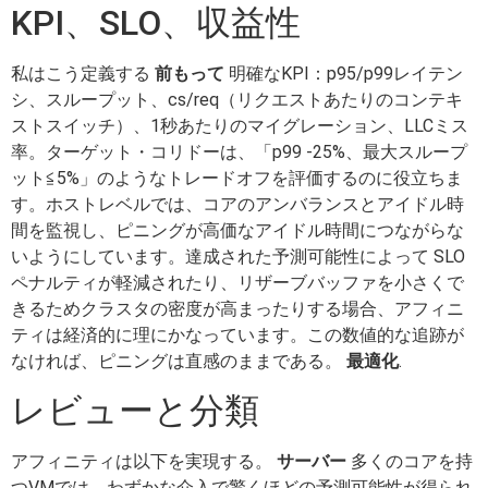
KPI、SLO、収益性
私はこう定義する
前もって
明確なKPI：p95/p99レイテン
シ、スループット、cs/req（リクエストあたりのコンテキ
ストスイッチ）、1秒あたりのマイグレーション、LLCミス
率。ターゲット・コリドーは、「p99 -25%、最大スループ
ット≦5%」のようなトレードオフを評価するのに役立ちま
す。ホストレベルでは、コアのアンバランスとアイドル時
間を監視し、ピニングが高価なアイドル時間につながらな
いようにしています。達成された予測可能性によって SLO
ペナルティが軽減されたり、リザーブバッファを小さくで
きるためクラスタの密度が高まったりする場合、アフィニ
ティは経済的に理にかなっています。この数値的な追跡が
なければ、ピニングは直感のままである。
最適化
.
レビューと分類
アフィニティは以下を実現する。
サーバー
多くのコアを持
つVMでは、わずかな介入で驚くほどの予測可能性が得られ