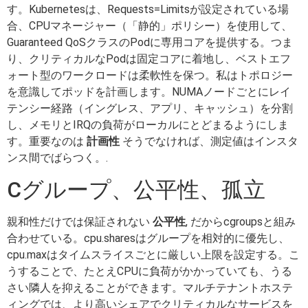
す。Kubernetesは、Requests=Limitsが設定されている場
合、CPUマネージャー（「静的」ポリシー）を使用して、
Guaranteed QoSクラスのPodに専用コアを提供する。つま
り、クリティカルなPodは固定コアに着地し、ベストエフ
ォート型のワークロードは柔軟性を保つ。私はトポロジー
を意識してポッドを計画します。NUMAノードごとにレイ
テンシー経路（イングレス、アプリ、キャッシュ）を分割
し、メモリとIRQの負荷がローカルにとどまるようにしま
す。重要なのは
計画性
そうでなければ、測定値はインスタ
ンス間でばらつく。.
Cグループ、公平性、孤立
親和性だけでは保証されない
公平性
, だからcgroupsと組み
合わせている。cpu.sharesはグループを相対的に優先し、
cpu.maxはタイムスライスごとに厳しい上限を設定する。こ
うすることで、たとえCPUに負荷がかかっていても、うる
さい隣人を抑えることができます。マルチテナントホステ
ィングでは、より高いシェアでクリティカルなサービスを