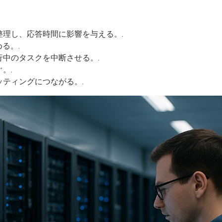
理し、応答時間に影響を与える。.
る。.
中のタスクを中断させる。.
。.
ティングにつながる。.