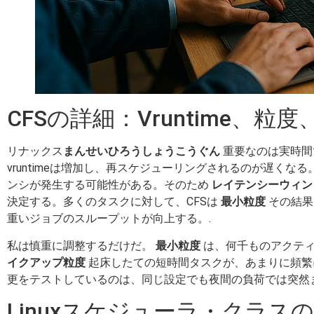
CFSの詳細：Vruntime、
リナックス
まんせいひろうしょうこうぐん
重要なのは実時間
vruntimeは増加し、再スケジューリングされるのが遅くな
ンシが発生する可能性がある。そのため
レイテンシーウィン
決定する。多くのタスクに対して、CFSは
最小粒度
その結果
重いジョブのスループットが向上する。.
私は慎重に調整するだけだ。
最小粒度
は、何千ものアクティ
イクアップ粒度
起床したての短時間タスクが、あまりに頻繁
更をテストしているのは、同じ設定でも夜間の負荷では突然
Linuxスケジューラ・クラス