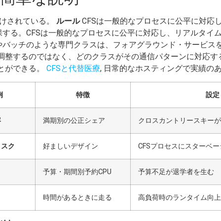
分けされている。
ルール
CFSは一般的なプロセスに公平に対応
確保する。CFSは一般的なプロセスに公平に対応し、リアルタ
ドルやバッチのような専門クラスは、フォアグラウンド・サービス
調整するのではなく、どのクラスがその通信パターンに対応す
とができる。
CFSと代替医療
, 日常的なホスティングで実績のあ
例
特徴
設定
容
満期別の公正シェア
クロスカントリースキーが
タスク
好ましいデザイン
CFSプロセスにスターベ
予算・期間別予約CPU
予算不足が退学者を生む
時間があるときに走る
高負荷時のランタイム向上