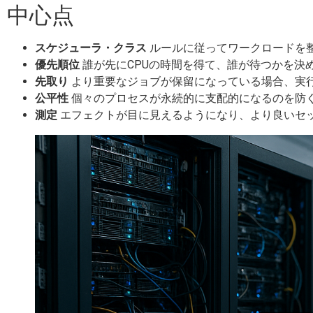
中心点
スケジューラ・クラス
ルールに従ってワークロードを整
優先順位
誰が先にCPUの時間を得て、誰が待つかを決め
先取り
より重要なジョブが保留になっている場合、実行
公平性
個々のプロセスが永続的に支配的になるのを防ぐ
測定
エフェクトが目に見えるようになり、より良いセッ