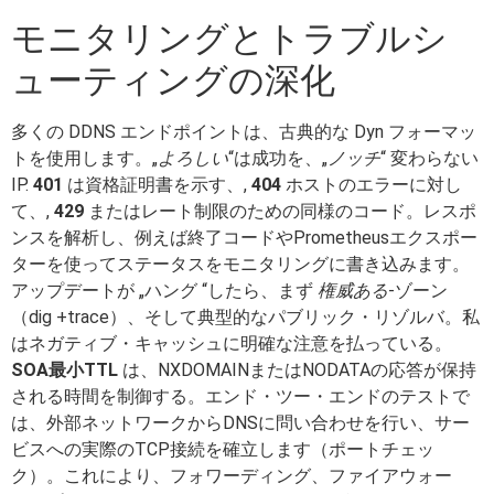
モニタリングとトラブルシ
ューティングの深化
多くの DDNS エンドポイントは、古典的な Dyn フォーマッ
トを使用します。„
よろしい
“は成功を、„
ノッチ
“ 変わらない
IP.
401
は資格証明書を示す、,
404
ホストのエラーに対し
て、,
429
またはレート制限のための同様のコード。レスポ
ンスを解析し、例えば終了コードやPrometheusエクスポー
ターを使ってステータスをモニタリングに書き込みます。
アップデートが „ハング “したら、まず
権威ある
-ゾーン
（dig +trace）、そして典型的なパブリック・リゾルバ。私
はネガティブ・キャッシュに明確な注意を払っている。
SOA最小TTL
は、NXDOMAINまたはNODATAの応答が保持
される時間を制御する。エンド・ツー・エンドのテストで
は、外部ネットワークからDNSに問い合わせを行い、サー
ビスへの実際のTCP接続を確立します（ポートチェッ
ク）。これにより、フォワーディング、ファイアウォー