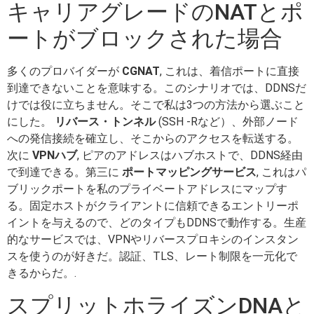
キャリアグレードのNATとポ
ートがブロックされた場合
多くのプロバイダーが
CGNAT
, これは、着信ポートに直接
到達できないことを意味する。このシナリオでは、DDNSだ
けでは役に立ちません。そこで私は3つの方法から選ぶこと
にした。
リバース・トンネル
(SSH -Rなど）、外部ノード
への発信接続を確立し、そこからのアクセスを転送する。
次に
VPNハブ
, ピアのアドレスはハブホストで、DDNS経由
で到達できる。第三に
ポートマッピングサービス
, これはパ
ブリックポートを私のプライベートアドレスにマップす
る。固定ホストがクライアントに信頼できるエントリーポ
イントを与えるので、どのタイプもDDNSで動作する。生産
的なサービスでは、VPNやリバースプロキシのインスタン
スを使うのが好きだ。認証、TLS、レート制限を一元化で
きるからだ。.
スプリットホライズンDNAと