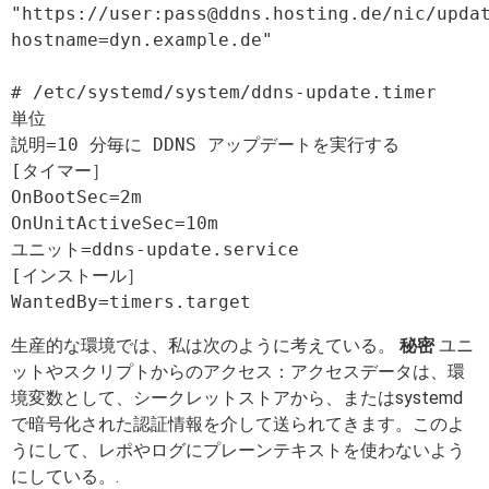
"https://user:
pass@ddns.hosting.de
/nic/upda
hostname=dyn.example.de"

# /etc/systemd/system/ddns-update.timer

単位

説明=10 分毎に DDNS アップデートを実行する

[タイマー］

OnBootSec=2m

OnUnitActiveSec=10m

ユニット=ddns-update.service

[インストール］

生産的な環境では、私は次のように考えている。
秘密
ユニ
ットやスクリプトからのアクセス：アクセスデータは、環
境変数として、シークレットストアから、またはsystemd
で暗号化された認証情報を介して送られてきます。このよ
うにして、レポやログにプレーンテキストを使わないよう
にしている。.