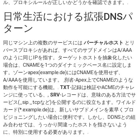
ル、プロキシルールが正しいかどうかを確認できます。.
日常生活における拡張DNSパ
ターン
同じマシン上の複数のサービスには
バーチャルホスト
とリ
バースプロキシがあれば、すべてのサブドメインはA/AAA
のように同じIPを指す。ターゲットホストを抽象化したい
場合は、CNAMEを1つのダイナミックベース名に設定しま
す。ゾーンapex(example.de)にはCNAMEを使用せず、
A/AAAを使用しています。
別名
-Apex上でCNAMEのような
動作を可能にする機能。.
TXT
-記録は検証やACMEのチャレ
ンジに使っている、,
SRV
-レコードは、意味のある方法でサ
ービス(_sip._tcpなど)を公開するのに役立ちます。ワイルド
カード(*.example.de)は、新しいサブドメインを素早くプロ
ビジョニングしたい場合に便利です。しかし、DDNSとの組
み合わせでは、うっかり間違ったホストを指さないよう
に、特別に使用する必要があります。.