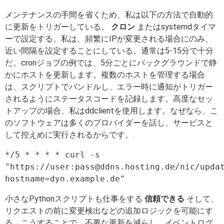
メンテナンスの手間を省くため、私は以下の方法で自動的
に更新をトリガーしている。
クロン
またはsystemdタイマ
ーで設定する。私は、頻繁にIPが変更される場合にのみ、
近い間隔を設定することにしている。通常は5-15分で十分
だ。cronジョブの例では、5分ごとにバックグラウンドで静
かにホストを更新します。複数のホストを管理する場合
は、スクリプトでバンドルし、エラー時に通知がトリガー
されるようにステータスコードを記録します。高度なセッ
トアップの場合、私はddclientを使用します。なぜなら、こ
のソフトウェアは多くのプロバイダーを話し、サービスと
して控えめに実行されるからです。.
*/5 * * * * curl -s 
"https://user:
pass@ddns.hosting.de
/nic/upda
小さなPythonスクリプトも仕事をする
信頼できる
そして、
リクエストの前に変更検出などの追加ロジックを可能にす
る。こうすることで、不要な更新を減らし、イベントログ