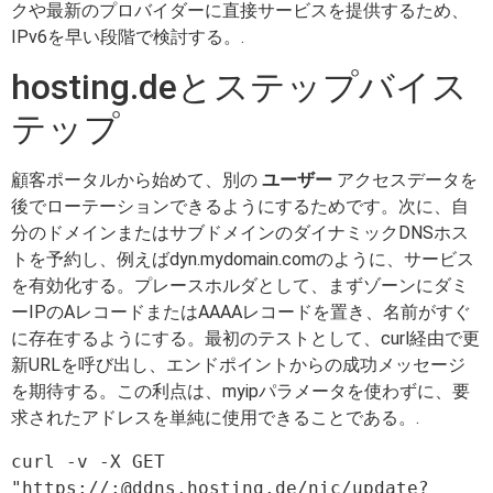
クや最新のプロバイダーに直接サービスを提供するため、
IPv6を早い段階で検討する。.
hosting.deとステップバイス
テップ
顧客ポータルから始めて、別の
ユーザー
アクセスデータを
後でローテーションできるようにするためです。次に、自
分のドメインまたはサブドメインのダイナミックDNSホス
トを予約し、例えばdyn.mydomain.comのように、サービス
を有効化する。プレースホルダとして、まずゾーンにダミ
ーIPのAレコードまたはAAAAレコードを置き、名前がすぐ
に存在するようにする。最初のテストとして、curl経由で更
新URLを呼び出し、エンドポイントからの成功メッセージ
を期待する。この利点は、myipパラメータを使わずに、要
求されたアドレスを単純に使用できることである。.
curl -v -X GET 
"https://:@ddns.hosting.de/nic/update?