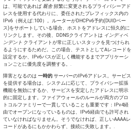
は、可能であれば
厩舎
頻繁に変更されるプライバシーアド
レスを使用する代わりに、委任されたプレフィックス内の
IPv6（例えば::100）。ルーターがDHCPv6予約(DUIDベー
ス)をサポートしている場合、ホストをアドレスに恒久的に
リンクします。その後、DDNSクライアントは
インディペ
ンデント
クライアントが常に正しいスタックを見つけられ
るようにするためだ。この場合、テストとしてAレコードを
設定するか、IPv6パスが正しく機能するまでアプリケーシ
ョンごとに優先度を調整する。.
障害となるのは
一時的
サーバーのIPv6アドレス。サービス
を提供する場合は、システムに応じて、プライバシー拡張
機能を無効にするか、サービスを安定したアドレスに明示
的に固定します。ファイアウォールのルールが両方のプロ
トコルファミリーで一貫していることも重要です：IPv4経
由でオープンになっているものは、IPv6経由でも許可され
ていなければなりません。そうでなければ、正しいAAAAレ
コードがあるにもかかわらず、接続に失敗します。.