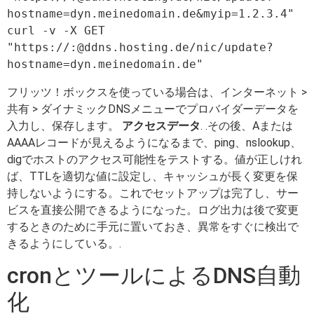
hostname=dyn.meinedomain.de&myip=1.2.3.4"

curl -v -X GET 
"https://:@ddns.hosting.de/nic/update?
フリッツ！ボックスを使っている場合は、インターネット >
共有 > ダイナミックDNSメニューでプロバイダーデータを
入力し、保存します。
アクセスデータ
. .その後、Aまたは
AAAAレコードが見えるようになるまで、ping、nslookup、
digでホストのアクセス可能性をテストする。値が正しけれ
ば、TTLを適切な値に設定し、キャッシュが長く変更を保
持しないようにする。これでセットアップは完了し、サー
ビスを直接公開できるようになった。ログ出力は後で変更
するときのために手元に置いておき、異常をすぐに検出で
きるようにしている。.
cronとツールによるDNS自動
化