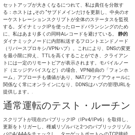
セットアップが大きくなるにつれて、私は責任を分散す
る：ホストは „その “サブドメインだけを更新し、中央のオ
ーケストレーションスクリプトが全体のステータスを監視
する。ダイナミックIPを使ったロードバランシングのため
に、私はあまり多くの同時Aレコードを避けている。
静的
ダイナミックノードに内部転送するフロントエンドノード
（リバースプロキシ/VPNハブ）。これにより、DNSの変更
を最小限に抑え、TTLを高くすることができ、クライアン
トには一定のリモートピアが表示されます。モバイルノー
ド（エッジデバイスなど）の場合、VPN経由の「フォンホ
ーム」アプローチも価値があり、NAT/ファイアウォールに
関係なく常にオンラインになり、DDNSはハブの管理URLを
提供します。.
通常運転のテスト・ルーチン
スクリプトが現在のパブリックIP（IPv4/IPv6）を取得し、
更新をトリガーし、権威リゾルバと2つのパブリックリゾル
バのA/AAAをチェックし、ターゲットポートへのTCP接続