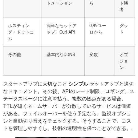
トメーション
ら
ト勝
者
ホスティン
簡単なセットア
0,99ユー
グッ
グ・ドットコ
ップ、Curl API
ロから
ド
ム
その他
基本的なDDNS
変数
オプ
ショ
ン
スタートアップに大切なこと
シンプル
セットアップと適切
なドキュメント。その後、APIのレート制限、ロギング、ス
テータスページに注意を払う。複数の拠点がある場合、
TTLが短くネームサーバーが分散しているサービスは価値
がある。フェイルオーバーを使う予定なら、監視オプショ
ンと自動切り替えをチェックする。そうすることで、コス
トを管理しやすくし、技術の透明性を保つことができる。.