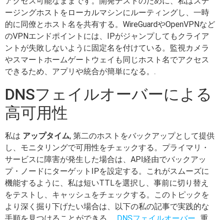
アクセス可能なままです。開発テストのために、私はステ
ージングホストをローカルマシンにルーティングし、一時
的に同僚とホスト名を共有する。WireGuardやOpenVPNなど
のVPNエンドポイントには、IPがジャンプしてもクライア
ントが失敗しないように固定名を付けている。監視カメラ
やスマートホームゲートウェイも同じホスト名でアクセス
できるため、アプリや統合が簡単になる。.
DNSフェイルオーバーによる
高可用性
私は
アップタイム
, 第二のホストをバックアップとして提供
し、モニタリングで可用性をチェックする。プライマリ・
サービスに障害が発生した場合は、API経由でバックアッ
プ・ノードにターゲットIPを設定する。これがスムーズに
機能するように、私は短いTTLを選択し、事前に切り替え
をテストし、キャッシュをチェックする。このトピックを
より深く掘り下げたい場合は、以下の私の記事で実践的な
手順を見つけることができる。
DNSフェイルオーバー
. .重