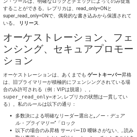
ン・ツールは、明確なロックとチェックによってのみ促進
することができる。レプリカは、read_only=ONと
super_read_only=ONで、偶発的な書き込みから保護されて
いる。
リリース
.
オーケストレーション、フェ
ンシング、セキュアプロモー
ション
オーケストレーションは、あくまでも
ゲートキーパー
昇格
は、旧プライマリーが積極的にフェンシングされている場
合のみ許可される（例：VIPは脱退）、,
super_read_only=オン
, レプリカの状態は一貫してい
る）。私のルールは以下の通り：
多数決による明確なリーダー選出と„
ノー・デュア
ル・プライマリー
“「ロック
以下の場合のみ昇格
サーバーID
曖昧さがない、,
読み