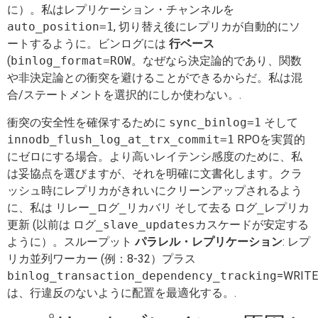
に）。私はレプリケーション・チャンネルを
auto_position=1
, 切り替え後にレプリカが自動的にソ
ートするように。ビンログには
行ベース
(
binlog_format=ROW。
なぜなら決定論的であり、関数
や非決定論との衝突を避けることができるからだ。私は混
合/ステートメントを選択的にしか使わない。.
衝突の安全性を確保するために
sync_binlog=1
そして
innodb_flush_log_at_trx_commit=1
RPOを実質的
にゼロにする場合。より高いレイテンシ感度のために、私
は妥協点を選びますが、それを明確に文書化します。クラ
ッシュ時にレプリカがきれいにクリーンアップされるよう
に、私は
リレー_ログ_リカバリ
そして去る
ログ_レプリカ
更新
(以前は
ログ_slave_updates
カスケードが安定する
ように）。スループット
パラレル・レプリケーション
:
レプ
リカ並列ワーカー
(例：8-32）プラス
binlog_transaction_dependency_tracking
=WRIT
は、行違反のないように配置を最適化する。.