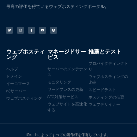
最高の評価を得ているウェブホスティングポータル。
ウェブホスティ
マネージドサー
推薦とテスト
ング
ビス
プロバイダディレクト
ヘルプ
サーバーのメンテナン
リ
ス
ドメイン
ウェブホスティングの
モニタリング
比較
イーコマース
ワードプレスの更新
スピードテスト
(v)サーバー
SEO対策サービス
ホスティングの推奨
ウェブホスティング
ウェブサイトを高速化
ウェブデザイナー
する
iSearchによってすべての著作権を保有しています。