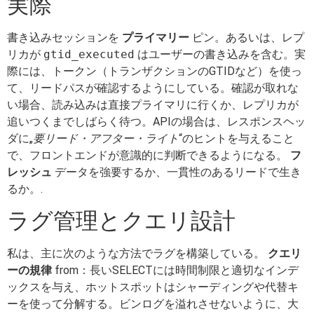
実際
書き込みセッションを
プライマリー
ピン。あるいは、レプ
リカが
gtid_executed
はユーザーの書き込みを含む。実
際には、トークン（トランザクションのGTIDなど）を使っ
て、リードパスが確認するようにしている。確認が取れな
い場合、読み込みは直接プライマリに行くか、レプリカが
追いつくまでしばらく待つ。APIの場合は、レスポンスヘッ
ダに„
要リード・アフター・ライト
“のヒントを与えること
で、フロントエンドが意識的に判断できるようになる。
フ
レッシュ
データを強要するか、一貫性のあるリードで生き
るか。.
ラグ管理とクエリ設計
私は、主に次のような方法でラグを構築している。
クエリ
ーの規律
from：長いSELECTには時間制限と適切なインデ
ックスを与え、ホットスポットはシャーディングや代替キ
ーを使って分解する。ビンログを溢れさせないように、大