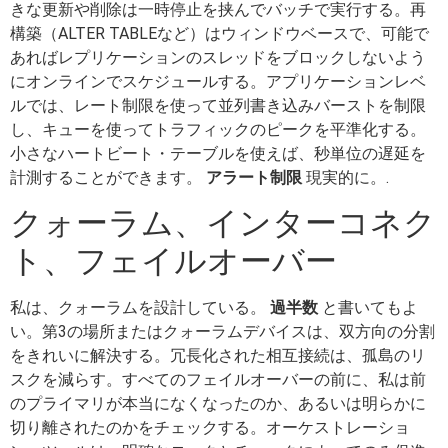
きな更新や削除は一時停止を挟んでバッチで実行する。再
構築（ALTER TABLEなど）はウィンドウベースで、可能で
あればレプリケーションのスレッドをブロックしないよう
にオンラインでスケジュールする。アプリケーションレベ
ルでは、レート制限を使って並列書き込みバーストを制限
し、キューを使ってトラフィックのピークを平準化する。
小さなハートビート・テーブルを使えば、秒単位の遅延を
計測することができます。
アラート制限
現実的に。.
クォーラム、インターコネク
ト、フェイルオーバー
私は、クォーラムを設計している。
過半数
と書いてもよ
い。第3の場所またはクォーラムデバイスは、双方向の分割
をきれいに解決する。冗長化された相互接続は、孤島のリ
スクを減らす。すべてのフェイルオーバーの前に、私は前
のプライマリが本当になくなったのか、あるいは明らかに
切り離されたのかをチェックする。オーケストレーショ