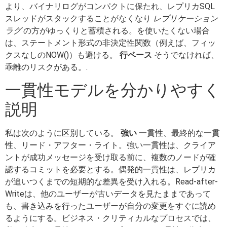
より、バイナリログがコンパクトに保たれ、レプリカSQL
スレッドがスタックすることがなくなり
レプリケーション
ラグ
の方がゆっくりと蓄積される。を使いたくない場合
は、ステートメント形式の非決定性関数（例えば、フィッ
クスなしのNOW()）も避ける。
行ベース
そうでなければ、
乖離のリスクがある。.
一貫性モデルを分かりやすく
説明
私は次のように区別している。
強い
一貫性、最終的な一貫
性、リード・アフター・ライト。強い一貫性は、クライア
ントが成功メッセージを受け取る前に、複数のノードが確
認するコミットを必要とする。偶発的一貫性は、レプリカ
が追いつくまでの短期的な差異を受け入れる。Read-after-
Writeは、他のユーザーが古いデータを見たままであって
も、書き込みを行ったユーザーが自分の変更をすぐに読め
るようにする。ビジネス・クリティカルなプロセスでは、