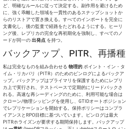
ど、明確なルールに従って決定する。副作用を避けるため
に、強く乖離した領域を一貫性のあるスナップショットか
らのリストアで置き換える。すべてのインポートを完全に
文書化し、後の監査で経路をたどれるようにする。ヒーリ
ング後、レプリカの完全な再初期化を強制し、すべてのノ
ードが同一の
出発点
を持つ。
バックアップ、PITR、再播種
私は完全なものを組み合わせる
物理的
ポイント・イン・タ
イム・リカバリ（PITR）のためのビンログによるバックア
ップ。バックアップはプライマリを保護するためにレプリ
カ上で実行され、テストベースで定期的にリードバックさ
れる。高速な再シーディングのために、利用可能な場合は
クローン/物理シッピングを使用し、GTIDオートポジション
でレプリケーションを開始する。保持ポリシーはコンプラ
イアンスとRPO目標に基づいています。ビンログは最大
PITRホライズンが要求する期間保持します。バックアップ
は
一貫性
(InnoDBフラッシュ、正しいbinlogスタートウィン