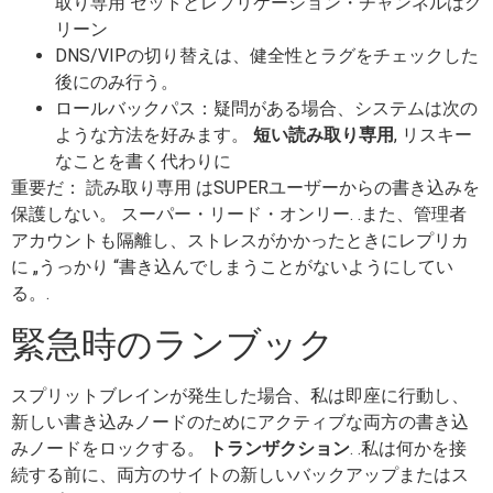
取り専用
セットとレプリケーション・チャンネルはク
リーン
DNS/VIPの切り替えは、健全性とラグをチェックした
後にのみ行う。
ロールバックパス：疑問がある場合、システムは次の
ような方法を好みます。
短い読み取り専用
, リスキー
なことを書く代わりに
重要だ：
読み取り専用
はSUPERユーザーからの書き込みを
保護しない。
スーパー・リード・オンリー
. .また、管理者
アカウントも隔離し、ストレスがかかったときにレプリカ
に „うっかり “書き込んでしまうことがないようにしてい
る。.
緊急時のランブック
スプリットブレインが発生した場合、私は即座に行動し、
新しい書き込みノードのためにアクティブな両方の書き込
みノードをロックする。
トランザクション
. .私は何かを接
続する前に、両方のサイトの新しいバックアップまたはス