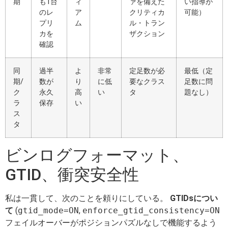
期
も1台
ィ
ァを備えた
い指導が
のレ
ア
クリティカ
可能）
プリ
ム
ル・トラン
カを
ザクション
確認
同
過半
よ
非常
定足数が必
最低（定
期/
数が
り
に低
要なクラス
足数に問
ク
永久
高
い
タ
題なし）
ラ
保存
い
ス
タ
ビンログフォーマット、
GTID、衝突安全性
私は一貫して、次のことを頼りにしている。
GTIDsについ
て
(
gtid_mode=ON
,
enforce_gtid_consistency=ON
フェイルオーバーがポジションパズルなしで機能するよう