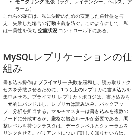
モニタリング
拡張（ラグ、レイテンシー、ヘルス、ア
ラーム）
これらの礎石は、私に決断のための安定した羅針盤を与
え、失敗した場合の行動主義を防ぐ。このようにして、私
は一貫性を保ち
空室状況
コントロール下にある。
MySQLレプリケーションの仕
組み
書き込み操作は
プライマリー
失敗を緩和し、読み取りアク
セスを分散させるために、1つ以上のレプリカに書き込みを
集中させる。プライマリ-レプリカトポロジは、書き込みを
一元的にバンドルし、レプリカは読み込み、バックアッ
プ、分析を担当する。マルチマスターは書き込みを複数の
ノードに分散するが、厳格な競合ルールが必要である。調
整レベルを持つクラスタは、データレベルとクォーラムを
リンクさせる。バリアントについて詳しく知りたい方は、