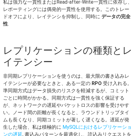
私は強力な一貫性またはRead-after-Write一貫性に依存し、
レポーティングには偶発的一貫性を使用する。このトレー
ドオフにより、レイテンシを抑制し、同時に
データの完全
性
.
レプリケーションの種類とレ
イテンシー
非同期レプリケーションを使うのは、最大限の書き込みレ
イテンシーが必要なときと、ある一定の
RPO
受け入れる。
準同期方式はデータ損失のリスクを軽減するが、コミット
ごとに時間がかかる。同期方式は一貫性を強く保証する
が、ネットワークの遅延やパケットロスの影響を受けやす
い。ノード間の距離が長くなると、ラウンドトリップタイ
ムも長くなり、同期コミットが著しく遅くなる。遅延が発
生した場合、私は積極的に
MySQLにおけるレプリケーショ
ンの遅延
, 書込みパターンを最適化し、読込みリクエストを