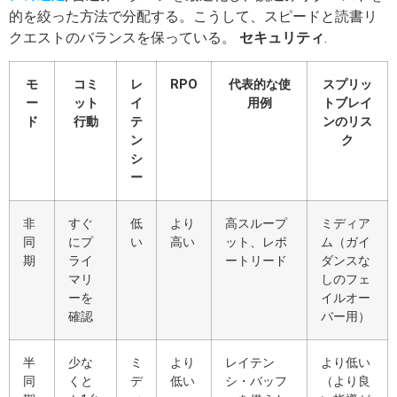
的を絞った方法で分配する。こうして、スピードと読書リ
クエストのバランスを保っている。
セキュリティ
.
モ
コミ
レ
RPO
代表的な使
スプリッ
ー
ット
イ
用例
トブレイ
ド
行動
テ
ンのリス
ン
ク
シ
ー
非
すぐ
低
より
高スループ
ミディア
同
にプ
い
高い
ット、レポ
ム（ガイ
期
ライ
ートリード
ダンスな
マリ
しのフェ
ーを
イルオー
確認
バー用）
半
少な
ミ
より
レイテン
より低い
同
くと
デ
低い
シ・バッフ
（より良