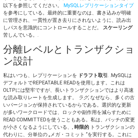
以下を参照してください。
MySQLレプリケーションタイプ
を参考にしている。最終的に重要なのは、書き込みが明確
に管理され、一貫性が置き去りにされないように、読み出
しパスを意識的にコントロールすることだ。
スケーリング
苦しんでいる。.
分離レベルとトランザクショ
ン設計
私はいつも、レプリケーションを
ドラフト取引
. .MySQLは
デフォルトでREPEATABLE READを使用します。これは
OLTPには堅牢ですが、長いトランザクションではより高速
な読み取りレートを生成します。
ラグ
, なぜなら、多くの古
いバージョンが保持されているからである。選択的な更新
が多いワークロードでは、ロックや副作用を減らすために
READ COMMITTEDを使うこともある。私は、バッチの変更
が小さくなるようにしている、,
時限的
トランザクションの
代わりに、分単位の „メガ・コミット “を実行する。これに