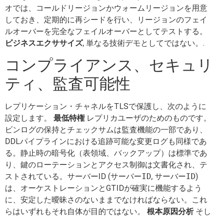
オでは、コールドリージョンかウォームリージョンを用意
しておき、定期的に再シードを行い、リージョンのフェイ
ルオーバーを完全なフェイルオーバーとしてテストする。
ビジネスエクササイズ
, 単なる技術デモとしてではない。.
コンプライアンス、セキュリ
ティ、監査可能性
レプリケーション・チャネルをTLSで保護し、次のように
設定します。
最低特権
レプリカユーザのためのものです。
ビンログの保持とチェックサムは監査機能の一部であり、
DDLパイプラインにおける追跡可能な変更ログも同様であ
る。静止時の暗号化（表領域、バックアップ）は標準であ
り、鍵のローテーションとアクセス制御は文書化され、テ
ストされている。サーバーID (
サーバーID
,
サーバーID
)
は、オーケストレーションとGTIDが確実に機能するよう
に、安定した曖昧さのないままでなければならない。これ
らはいずれもそれ自体が目的ではない。
根本原因分析
そし