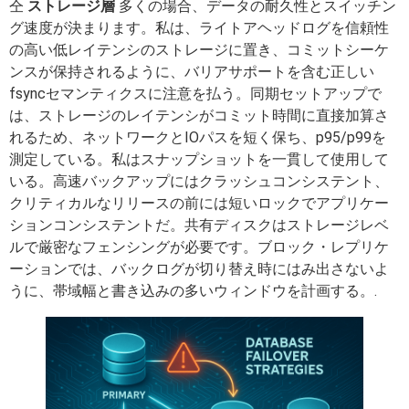
仝
ストレージ層
多くの場合、データの耐久性とスイッチン
グ速度が決まります。私は、ライトアヘッドログを信頼性
の高い低レイテンシのストレージに置き、コミットシーケ
ンスが保持されるように、バリアサポートを含む正しい
fsyncセマンティクスに注意を払う。同期セットアップで
は、ストレージのレイテンシがコミット時間に直接加算さ
れるため、ネットワークとIOパスを短く保ち、p95/p99を
測定している。私はスナップショットを一貫して使用して
いる。高速バックアップにはクラッシュコンシステント、
クリティカルなリリースの前には短いロックでアプリケー
ションコンシステントだ。共有ディスクはストレージレベ
ルで厳密なフェンシングが必要です。ブロック・レプリケ
ーションでは、バックログが切り替え時にはみ出さないよ
うに、帯域幅と書き込みの多いウィンドウを計画する。.