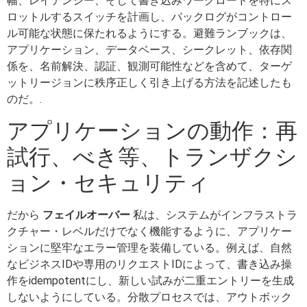
幅、レイテンシー、そして書き込みワークロードを特にス
ロットルするスイッチを計画し、バックログがコントロー
ル可能な状態に保たれるようにする。避難ランブックは、
アプリケーション、データベース、シークレット、依存関
係を、名前解決、認証、観測可能性などを含めて、ターゲ
ットリージョンに秩序正しく引き上げる方法を記述したも
のだ。.
アプリケーションの動作：再
試行、べき等、トランザクシ
ョン・セキュリティ
だから
フェイルオーバー
私は、システムがインフラストラ
クチャー・レベルだけでなく機能するように、アプリケー
ションに堅牢なエラー管理を装備している。例えば、自然
なビジネスIDや専用のリクエストIDによって、書き込み操
作をidempotentにし、新しい試みが二重エントリーを生成
しないようにしている。分散プロセスでは、アウトボック