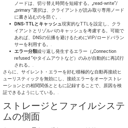
ノードは、切り替え時間を短縮する。„read-write“/
„primary “選択は、クライアントが読み取り専用ノード
に書き込むのを防ぐ。.
DNS-TTLとキャッシュ
現実的なTTLを設定し、クラ
イアントとリゾルバのキャッシュを考慮する。可能で
あれば、DNSの伝播を避けるためにVIP/ロードバラン
サーを利用する。.
エラー分類
繰り返し発生するエラー（„Connection
refused “やタイムアウトなど）のみが自動的に再試行
される。.
さらに、サイレント・エラーを好む積極的な自動再接続ヒ
ューリスティックを無効にし、接続エラーをオーケストレ
ーションとの相関関係とともに記録することで、原因を検
証できるようにしている。.
ストレージとファイルシステ
ムの側面