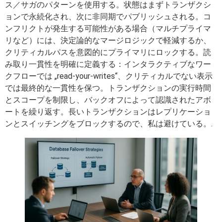
ス／サガのパターンを使用する。状態はまずトランザクシ
ョンで永続化され、次に非同期でパブリッシュされる。コ
ンフリクトが発生する可能性がある場合（マルチプライマ
リなど）には、決定論的なマージロジックで軽減するか、
クリティカルパスを意図的にプライマリにロックする。読
み取り一貫性を明確に定義する：インタラクティブなワー
クフローでは „read-your-writes“、クリティカルでない表示
では最終的な一貫性を保つ。トランザクションの実行時間
とスコープを制限し、バックオフによって認識されたアボ
ートを繰り返す。長いトランザクションはレプリケーショ
ンとスイッチングをブロックするので、私は避けている。.