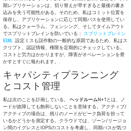
期レプリケーションは、切り替えが早すぎると最後の書き
込みを失う可能性がある。そのため、私はコミット位置を
保存し、アプリケーションに応じて同期パスを使用してい
る。私はクォーラム、フェンシング、そしてタイムアウト
でスプリットブレインを防いでいる：
スプリットブレイン
戦略
. .設定ミスも誤作動の一般的な原因であるため、私はス
クリプト、認証情報、権限を定期的にチェックしている。
コストと労力はかかりますが、障害がオペレーションを脅
かすとすぐに報われます。.
キャパシティプランニング
とコスト管理
私は次のことを計画している。
ヘッドルーム
N+1とは、ノ
ードが故障しても飽和しないことを意味する。アクティブ/
アクティブの場合は、残りのノードがピーク負荷を担って
いるかどうかを測定する。クラウドでは、ゾーン/リージョ
ン間のイグレスとIOPSのコストを考慮し、同期パスが気づ