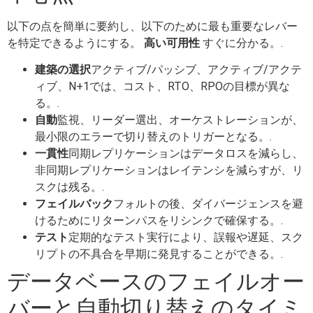
以下の点を簡単に要約し、以下のために最も重要なレバー
を特定できるようにする。
高い可用性
すぐに分かる。.
建築の選択
アクティブ/パッシブ、アクティブ/アクテ
ィブ、N+1では、コスト、RTO、RPOの目標が異な
る。.
自動
監視、リーダー選出、オーケストレーションが、
最小限のエラーで切り替えのトリガーとなる。.
一貫性
同期レプリケーションはデータロスを減らし、
非同期レプリケーションはレイテンシを減らすが、リ
スクは残る。.
フェイルバック
フォルトの後、ダイバージェンスを避
けるためにリターンパスをリシンクで確保する。.
テスト
定期的なテスト実行により、誤報や遅延、スク
リプトの不具合を早期に発見することができる。.
データベースのフェイルオー
バーと自動切り替えのタイミ