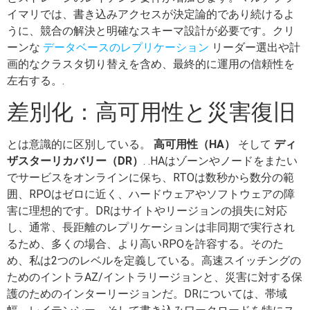
イマリでは、書き込みアクセスが決定論的であり続けるよ
うに、競合の解決と明確なスキーマ設計が必要です。クリ
ーンな
データベースのレプリケーション
リーダー選出や計
画的なクラスタ切り替えを含め、最終的に運用の信頼性を
左右する。.
差別化：高可用性と災害復旧
とは意識的に区別している。
高可用性（HA）
そして
ディ
ザスターリカバリー（DR）
. .HAはゾーンやノードをまたい
でサービスをオンラインに保ち、RTOは数秒から数分の範
囲、RPOはゼロに近く、ハードウェアやソフトウェアの障
害に理想的です。DRはサイトやリージョンの損失に対応
し、通常、長距離のレプリケーションは非同期で実行され
るため、多くの場合、より高いRPOを許容する。そのた
め、私は2つのレベルを定義している。高速スイッチングの
ためのイントラAZ/イントラリージョンと、災害に対する保
護のためのインターリージョンだ。DRについては、帯域