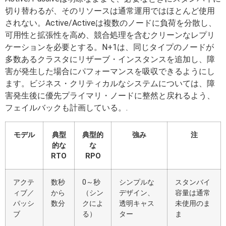
切り替わるが、そのリソースは通常運用ではほとんど使用
されない。Active/Activeは複数のノードに負荷を分散し、
可用性と拡張性を高め、競合処理を含むクリーンなレプリ
ケーションを必要とする。N+1は、同じタイプのノードが
多数あるクラスタにリザーブ・インスタンスを追加し、障
害が発生した場合にパフォーマンスを吸収できるようにし
ます。ビジネス・クリティカルなシステムについては、障
害発生後に優先プライマリ・ノードに整然と戻れるよう、
フェイルバックも計画している。.
モデル
典型
典型的
強み
注
的な
な
RTO
RPO
アクテ
数秒
0～秒
シンプルな
スタンバイ
ィブ／
から
（シン
デザイン、
容量は通常
パッシ
数分
クによ
透明キャス
未使用のま
ブ
る）
ター
ま