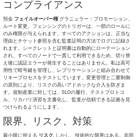
コンプライアンス
預金
フェイルオーバー権
グラニュラー：プロモーション、
ルート変更、フェンシングのトリガーは、一部のロールに
のみ権限が与えられます。すべてのアクションは、正当な
理由とチケット参照を含む監査証明の方法でログに記録さ
れます。シークレットと証明書は自動的にローテーション
され、すべてのノードで一貫して利用できるため、切り替
え後に認証エラーが発生することはありません。私は高可
用性で暗号鍵を管理し、レプリケーションと組み合わせて
リキープロセスをテストしています。変更管理と二重制御
の原則により、リスクの高いアドホックな介入を防ぎま
す。規制産業に対しては、SLOの履行、テストプロトコ
ル、リカバリ演習を文書化し、監査が信頼できる証拠を見
つけられるようにします。.
限界、リスク、対策
最小限に抑える
リスク
, しかし、技術的な限界はある。非同