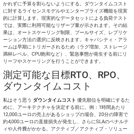
かれずに予算を割らないようにする。ダウンタイムコスト
に対するライセンスモデルやエンタープライズ機能を現実
的に計算します。現実的なデータセットによる負荷テスト
では、実際に利用可能なリザーブ量が示されます。その結
果は、オートスケーリング制限、プールサイズ、レプリケ
ーション方法の選択に反映されます。キャパシティ・アラ
ームは早期にトリガーされるため（ラグ増加、ストレージ
満杯レベル、CPU飽和など）、緊急事態が発生する前にリ
リーフやスケーリングを行うことができます。.
測定可能な目標RTO、RPO、
ダウンタイムコスト
私はそう思う
ダウンタイムコスト
優先順位を明確にするた
めに、アーキテクチャを決定する前に。例：1時間あたり
12,000ユーロの売上があるショップの場合、20分の障害で
約4,000ユーロの直接損失が発生し、さらにSLAのペナルテ
ィや人件費がかかる。アクティブ／アクティブ・ソリュー