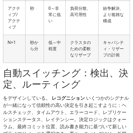
アクテ
秒
0～非
負荷分散、
紛争解決、
ィブ/
常に低
高可用性
より複雑な
アクテ
い
構成
ィブ
N+1
秒か
低～中
クラスタの
キャパシテ
ら分
程度
ための柔軟
ィ・リザー
なリザーブ
ブの計画
自動スイッチング：検出、決
定、ルーティング
をデザインしている。
レコグニション
いくつかのシグナル
が一緒になって信頼性の高い決定を引き起こすように：ヘ
ルスチェック、タイムアウト、エラーコード、レプリケー
ションステータス、レイテンシー。決定ロジックはクォー
ラム、最終コミット位置、読み書き能力に基づいて新しい