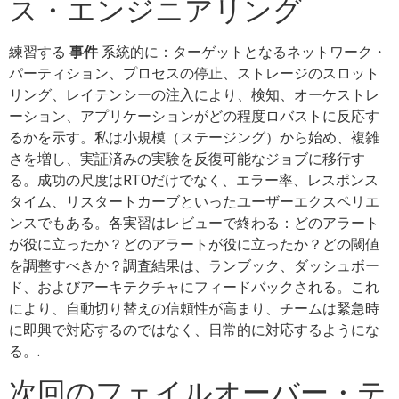
ス・エンジニアリング
練習する
事件
系統的に：ターゲットとなるネットワーク・
パーティション、プロセスの停止、ストレージのスロット
リング、レイテンシーの注入により、検知、オーケストレ
ーション、アプリケーションがどの程度ロバストに反応す
るかを示す。私は小規模（ステージング）から始め、複雑
さを増し、実証済みの実験を反復可能なジョブに移行す
る。成功の尺度はRTOだけでなく、エラー率、レスポンス
タイム、リスタートカーブといったユーザーエクスペリエ
ンスでもある。各実習はレビューで終わる：どのアラート
が役に立ったか？どのアラートが役に立ったか？どの閾値
を調整すべきか？調査結果は、ランブック、ダッシュボー
ド、およびアーキテクチャにフィードバックされる。これ
により、自動切り替えの信頼性が高まり、チームは緊急時
に即興で対応するのではなく、日常的に対応するようにな
る。.
次回のフェイルオーバー・テ