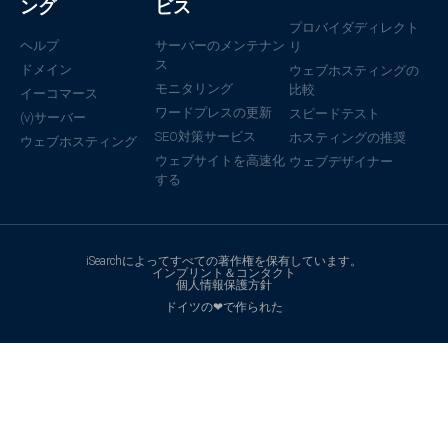
ング
ビス
プロバイダディレクト
ヘルプ
サーバーのメンテナン
リ
ス
ドメイン
ウェブホスティングの
モニタリング
比較
イーコマース
ワードプレスの更新
スピードテスト
(v)サーバー
SEO対策サービス
ホスティングの推奨
ウェブホスティング
ウェブサイトを高速化
ウェブデザイナー
する
iSearchによってすべての著作権を保有しています。
インプリント＆コンタクト
個人情報保護方針
ドイツの❤で作られた