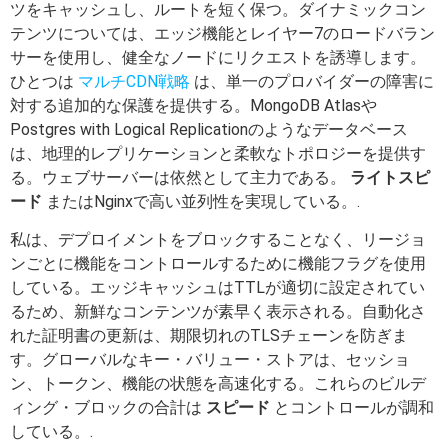
ツをキャッシュし、ルートを短く保つ。ダイナミックコン
テンツについては、エッジ機能とレイヤー7のロードバラン
サーを使用し、健全なノードにリクエストを誘導します。
ひとつは
マルチCDN戦略
は、単一のプロバイダーの障害に
対する追加的な保護を提供する。MongoDB Atlasや
Postgres with Logical Replicationのようなデータベース
は、地理的レプリケーションと柔軟なトポロジーを提供す
る。ウェブサーバーは依然として主力である。
ライトスピ
ード
またはNginxで高い並列性を実現している。.
私は、デプロイメントをブロックすることなく、リージョ
ンごとに機能をコントロールするために機能フラグを使用
している。エッジキャッシュはTTLが適切に設定されてい
るため、新鮮なコンテンツが素早く表示される。自動化さ
れた証明書の更新は、期限切れのTLSチェーンを防ぎま
す。グローバルなキー・バリュー・ストアは、セッショ
ン、トークン、機能の状態を高速化する。これらのビルデ
ィング・ブロックの合計は
スピード
とコントロールが調和
している。.