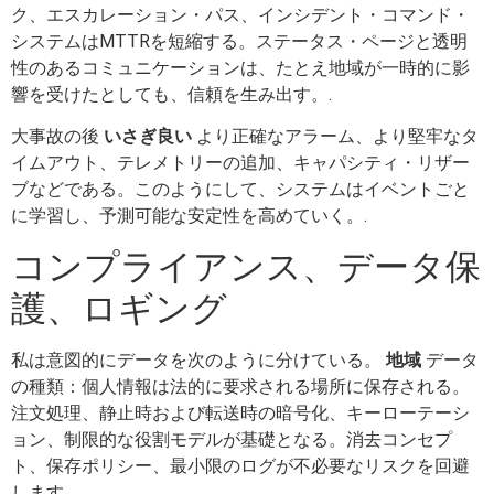
ク、エスカレーション・パス、インシデント・コマンド・
システムはMTTRを短縮する。ステータス・ページと透明
性のあるコミュニケーションは、たとえ地域が一時的に影
響を受けたとしても、信頼を生み出す。.
大事故の後
いさぎ良い
より正確なアラーム、より堅牢なタ
イムアウト、テレメトリーの追加、キャパシティ・リザー
ブなどである。このようにして、システムはイベントごと
に学習し、予測可能な安定性を高めていく。.
コンプライアンス、データ保
護、ロギング
私は意図的にデータを次のように分けている。
地域
データ
の種類：個人情報は法的に要求される場所に保存される。
注文処理、静止時および転送時の暗号化、キーローテーシ
ョン、制限的な役割モデルが基礎となる。消去コンセプ
ト、保存ポリシー、最小限のログが不必要なリスクを回避
します。.