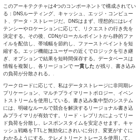
このアーキテクチャは4つのコンポーネントで構成されてい
る：DNSルーティング、キャッシュ、エッジ・コンピュー
ト、データ・ストレージだ。DNSはまず、理想的にはレイ
テンシーやロケーションに応じて、リクエストの行き先を
決定する。その後、CDNがローカルポイントから静的ファ
イルを配信し、帯域幅を節約し、ファーストペイントを短
縮する。エッジ機能はユーザーの近くでロジックを引き継
ぎ、オプションで結果を短時間保存する。データベースは
情報を複製し、各リージョンで
一貫した
が残り、書き込み
の負荷が分散される。.
ワークロードに応じて、私はデータストレージに非同期レ
プリケーション、マルチプライマリートポロジー、イベン
トストリームを使用している。書き込み集中型のシステム
には、明確なルールで競合を解決するリージョナル書き込
みプライマリが有効です。リード・レプリカによってリー
ド負荷を分散し、レスポンスタイムを安定させます。キャ
ッシュ戦略をTTLと無効化にきれいに分け、変更がすぐに
わかるようにする。テレメトリーとトレースを使用して、