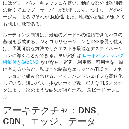
にはグローバル・キャッシュを使い、動的な部分は訪問者
の近くでエッジ・サーバーが処理します。つまり、どのペ
ージも、まるでそれが
反応性
また、地域的な混乱が起きて
も利用可能である。.
ルーティング制御は、最速のノードへの信頼できるパスの
基礎を形成する。ジオロカリゼーションとDNSを賢く使え
ば、予測可能な方法でリクエストを最適なデスティネーシ
ョンに導くことができる。良い紹介は
ロードバランシング
機能付きGeoDNS
, なぜなら、遅延、利用率、可用性を一緒
に考えるからだ。私はこの制御をエッジでのTLSターミネ
ーションと組み合わせることで、ハンドシェイクを高速化
している。短いパス、少ないホップ数、強力なTLSスタッ
クにより、次のような結果が得られる。
スピード
オンコー
ル.
アーキテクチャ：DNS、
CDN、エッジ、データ