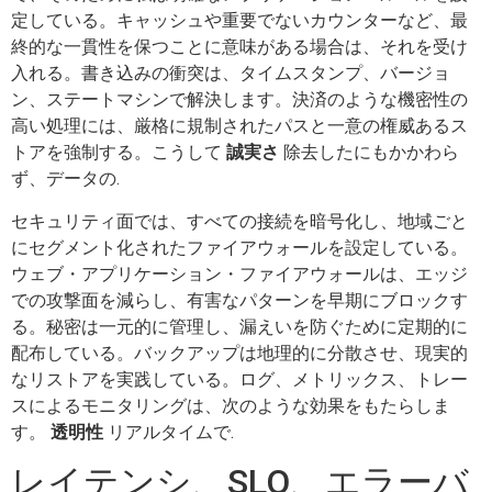
定している。キャッシュや重要でないカウンターなど、最
終的な一貫性を保つことに意味がある場合は、それを受け
入れる。書き込みの衝突は、タイムスタンプ、バージョ
ン、ステートマシンで解決します。決済のような機密性の
高い処理には、厳格に規制されたパスと一意の権威あるス
トアを強制する。こうして
誠実さ
除去したにもかかわら
ず、データの.
セキュリティ面では、すべての接続を暗号化し、地域ごと
にセグメント化されたファイアウォールを設定している。
ウェブ・アプリケーション・ファイアウォールは、エッジ
での攻撃面を減らし、有害なパターンを早期にブロックす
る。秘密は一元的に管理し、漏えいを防ぐために定期的に
配布している。バックアップは地理的に分散させ、現実的
なリストアを実践している。ログ、メトリックス、トレー
スによるモニタリングは、次のような効果をもたらしま
す。
透明性
リアルタイムで.
レイテンシ、SLO、エラーバ