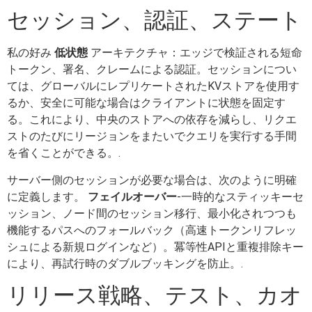
セッション、認証、ステート
私の好み
低状態
アーキテクチャ：エッジで検証される短命
トークン、署名、クレームによる認証。セッションについ
ては、グローバルにレプリケートされたKVストアを使用す
るか、安全に可能な場合はクライアントに状態を固定す
る。これにより、中央のストアへの依存を減らし、リクエ
ストのたびにリージョンをまたいでクエリを実行する手間
を省くことができる。.
サーバー側のセッションが必要な場合は、次のように明確
に定義します。
フェイルオーバー
-一時的なスティッキーセ
ッション、ノード間のセッション移行、最小化されつつも
機能するパスへのフォールバック（高速トークンリフレッ
シュによる新規ログインなど）。冪等性APIと重複排除キー
により、再試行時のダブルブッキングを防止。.
リリース戦略、テスト、カオ