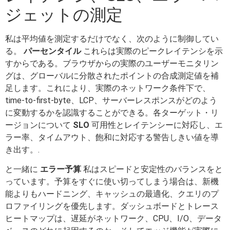
ジェットの測定
私は平均値を測定するだけでなく、次のように制御してい
る。
パーセンタイル
これらは実際のピークレイテンシを示
すからである。ブラウザからの実際のユーザーモニタリン
グは、グローバルに分散されたポイントの合成測定値を補
足します。これにより、実際のネットワーク条件下で、
time-to-first-byte、LCP、サーバーレスポンスがどのよう
に変動するかを認識することができる。各ターゲット・リ
ージョンについて
SLO
可用性とレイテンシーに対応し、エ
ラー率、タイムアウト、飽和に対応する警告しきい値を導
き出す。.
と一緒に
エラー予算
私はスピードと安定性のバランスをと
っています。予算をすぐに使い切ってしまう場合は、新機
能よりもハードニング、キャッシュの最適化、クエリのプ
ロファイリングを優先します。ダッシュボードとトレース
ヒートマップは、遅延がネットワーク、CPU、I/O、データ