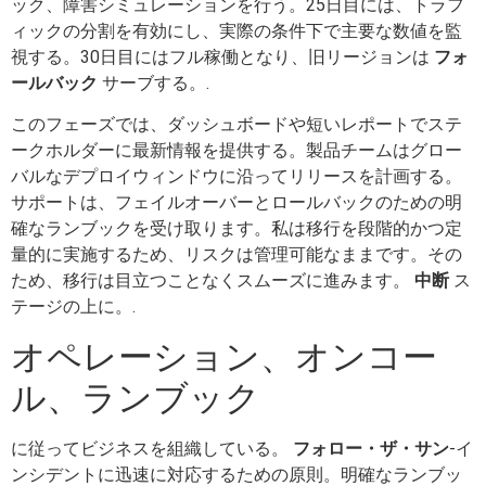
ック、障害シミュレーションを行う。25日目には、トラフ
ィックの分割を有効にし、実際の条件下で主要な数値を監
視する。30日目にはフル稼働となり、旧リージョンは
フォ
ールバック
サーブする。.
このフェーズでは、ダッシュボードや短いレポートでステ
ークホルダーに最新情報を提供する。製品チームはグロー
バルなデプロイウィンドウに沿ってリリースを計画する。
サポートは、フェイルオーバーとロールバックのための明
確なランブックを受け取ります。私は移行を段階的かつ定
量的に実施するため、リスクは管理可能なままです。その
ため、移行は目立つことなくスムーズに進みます。
中断
ス
テージの上に。.
オペレーション、オンコー
ル、ランブック
に従ってビジネスを組織している。
フォロー・ザ・サン
-イ
ンシデントに迅速に対応するための原則。明確なランブッ