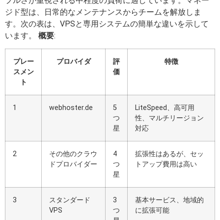
プルさが重視される中程度の負荷に適しています。マネー
ジド型は、日常的なメンテナンスからチームを解放しま
す。次の表は、VPSと専用システムの簡単な違いを示して
います。
概要
:
プレー
プロバイダ
評
特徴
スメン
価
ト
1
webhoster.de
5
LiteSpeed、高可用
つ
性、マルチリージョン
星
対応
2
その他のクラウ
4
拡張性はあるが、セッ
ドプロバイダー
つ
トアップ費用は高い
星
3
スタンダード
3
基本サービス、地域的
VPS
つ
に拡張可能