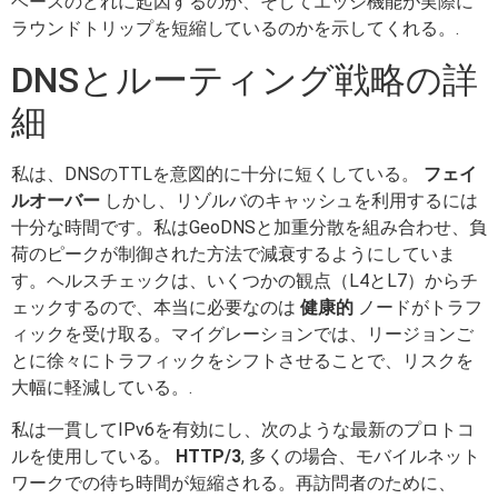
ベースのどれに起因するのか、そしてエッジ機能が実際に
ラウンドトリップを短縮しているのかを示してくれる。.
DNSとルーティング戦略の詳
細
私は、DNSのTTLを意図的に十分に短くしている。
フェイ
ルオーバー
しかし、リゾルバのキャッシュを利用するには
十分な時間です。私はGeoDNSと加重分散を組み合わせ、負
荷のピークが制御された方法で減衰するようにしていま
す。ヘルスチェックは、いくつかの観点（L4とL7）からチ
ェックするので、本当に必要なのは
健康的
ノードがトラフ
ィックを受け取る。マイグレーションでは、リージョンご
とに徐々にトラフィックをシフトさせることで、リスクを
大幅に軽減している。.
私は一貫してIPv6を有効にし、次のような最新のプロトコ
ルを使用している。
HTTP/3
, 多くの場合、モバイルネット
ワークでの待ち時間が短縮される。再訪問者のために、