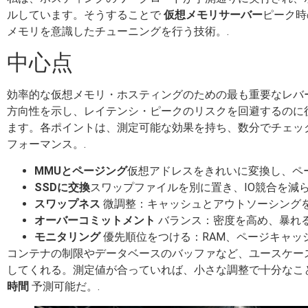
ルしています。そうすることで
仮想メモリサーバー
ピーク時
メモリを意識したチューニングを行う技術。.
中心点
効率的な仮想メモリ・ホスティングのための最も重要なレバ
方向性を示し、レイテンシ・ピークのリスクを回避するのに
ます。各ポイントは、測定可能な効果を持ち、数分でチェッ
フォーマンス。.
MMUとページング
仮想アドレスをきれいに変換し、ペ
SSDに交換
スワップファイルを別に置き、IO競合を減ら
スワップネス
微調整：キャッシュとアウトソーシングを
オーバーコミットメント
バランス：密度を高め、暴れる
モニタリング
優先順位をつける：RAM、ページキャッ
コンテナの制限やデータベースのバッファなど、ユースケー
してくれる。測定値が合っていれば、小さな調整で十分なこ
時間
予測可能だ。.