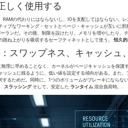
正しく使用する
RAMの代わりにはならないし、IOを支配してはならない。
ティブなワーキング・セットとページ・キャッシュが互いに邪
ーランだ。その後、制限を設けたり、メモリを増やしたり、
の跳ね上がりを吸収するセーフティネットとして使う。
恒久的
グ：スワップネス、キャッシュ、
ディスクに無理に早めることなく、カーネルがページキャッシュを保
ャッシュに残るように、低い値を設定する傾向がある。また、
解釈するためだ。同時に、1つのボリュームがブレーキにならない
。
スラッシング
そして、安定した
ランタイム
混合負荷時。.