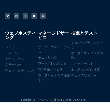
ウェブホスティ
マネージドサー
推薦とテスト
ング
ビス
プロバイダディレクト
ヘルプ
サーバーのメンテナン
リ
ス
ドメイン
ウェブホスティングの
モニタリング
比較
イーコマース
ワードプレスの更新
スピードテスト
(v)サーバー
SEO対策サービス
ホスティングの推奨
ウェブホスティング
ウェブサイトを高速化
ウェブデザイナー
する
iSearchによってすべての著作権を保有しています。
インプリント＆コンタクト
個人情報保護方針