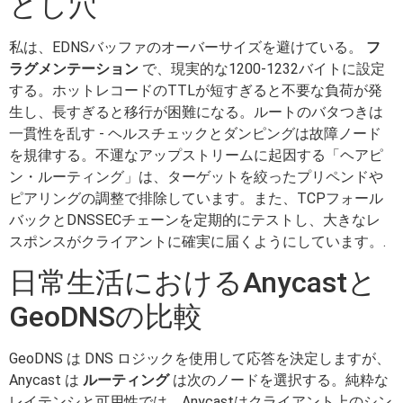
とし穴
私は、EDNSバッファのオーバーサイズを避けている。
フ
ラグメンテーション
で、現実的な1200-1232バイトに設定
する。ホットレコードのTTLが短すぎると不要な負荷が発
生し、長すぎると移行が困難になる。ルートのバタつきは
一貫性を乱す - ヘルスチェックとダンピングは故障ノード
を規律する。不運なアップストリームに起因する「ヘアピ
ン・ルーティング」は、ターゲットを絞ったプリペンドや
ピアリングの調整で排除しています。また、TCPフォール
バックとDNSSECチェーンを定期的にテストし、大きなレ
スポンスがクライアントに確実に届くようにしています。.
日常生活におけるAnycastと
GeoDNSの比較
GeoDNS は DNS ロジックを使用して応答を決定しますが、
Anycast は
ルーティング
は次のノードを選択する。純粋な
レイテンシと可用性では、Anycastはクライアント上のシン