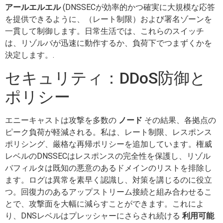
アールエルエル
(DNSSECが効率的かつ確実に大規模な応答
を提供できるように、（レート制限）および署名ゾーンを
一貫して制御します。日常生活では、これらのスイッチ
は、リゾルバが迅速に動作するか、負荷下でつまずくかを
決定します。.
セキュリティ：DDoS防御と
ポリシー
エニーキャストは攻撃を多数の
ノード
その結果、各拠点の
ピーク負荷が軽減される。私は、レート制限、レスポンス
ポリシング、厳格な再帰ポリシーを追加しています。権威
レベルのDNSSECはレスポンスの完全性を保護し、リゾル
バフィルタは既知の悪意のあるドメインのリストを排除し
ます。ログは異常を素早く認識し、対策を講じるのに役立
つ。回復力のあるアップストリーム接続と組み合わせるこ
とで、攻撃面を大幅に減らすことができます。これによ
り、DNSレベルはプレッシャーにさらされ続ける
利用可能
.