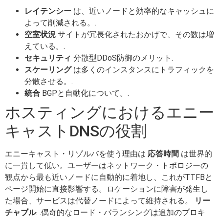
レイテンシー
は、近いノードと効率的なキャッシュに
よって削減される。.
空室状況
サイトが冗長化されたおかげで、その数は増
えている。.
セキュリティ
分散型DDoS防御のメリット.
スケーリング
は多くのインスタンスにトラフィックを
分散させる。.
統合
BGPと自動化について。.
ホスティングにおけるエニー
キャストDNSの役割
エニーキャスト・リゾルバを使う理由は
応答時間
は世界的
に一貫して低い。ユーザーはネットワーク・トポロジーの
観点から最も近いノードに自動的に着地し、これがTTFBと
ページ開始に直接影響する。ロケーションに障害が発生し
た場合、サービスは代替ノードによって維持される。
リー
チャブル
. .偶奇的なロード・バランシングは追加のプロキ