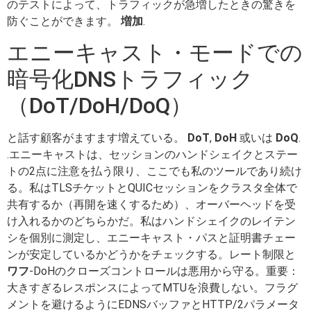
のテストによって、トラフィックが急増したときの驚きを
防ぐことができます。
増加
.
エニーキャスト・モードでの
暗号化DNSトラフィック
（DoT/DoH/DoQ）
と話す顧客がますます増えている。
DoT
,
DoH
或いは
DoQ
.
.エニーキャストは、セッションのハンドシェイクとステー
トの2点に注意を払う限り、ここでも私のツールであり続け
る。私はTLSチケットとQUICセッションをクラスタ全体で
共有するか（再開を速くするため）、オーバーヘッドを受
け入れるかのどちらかだ。私はハンドシェイクのレイテン
シを個別に測定し、エニーキャスト・パスと証明書チェー
ンが安定しているかどうかをチェックする。レート制限と
ワフ
-DoHのクローズコントロールは悪用から守る。重要：
大きすぎるレスポンスによってMTUを浪費しない。フラグ
メントを避けるようにEDNSバッファとHTTP/2パラメータ