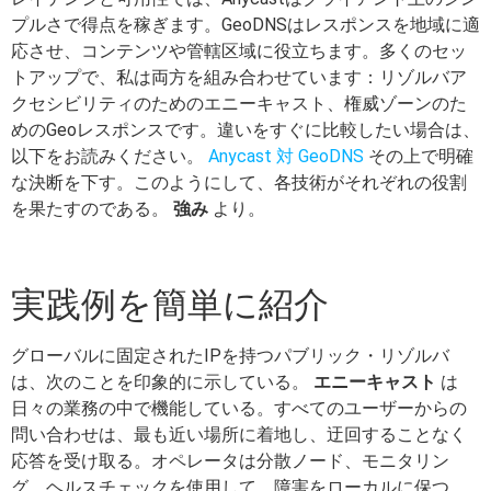
プルさで得点を稼ぎます。GeoDNSはレスポンスを地域に適
応させ、コンテンツや管轄区域に役立ちます。多くのセッ
トアップで、私は両方を組み合わせています：リゾルバア
クセシビリティのためのエニーキャスト、権威ゾーンのた
めのGeoレスポンスです。違いをすぐに比較したい場合は、
以下をお読みください。
Anycast 対 GeoDNS
その上で明確
な決断を下す。このようにして、各技術がそれぞれの役割
を果たすのである。
強み
より。
実践例を簡単に紹介
グローバルに固定されたIPを持つパブリック・リゾルバ
は、次のことを印象的に示している。
エニーキャスト
は
日々の業務の中で機能している。すべてのユーザーからの
問い合わせは、最も近い場所に着地し、迂回することなく
応答を受け取る。オペレータは分散ノード、モニタリン
グ、ヘルスチェックを使用して、障害をローカルに保つ。