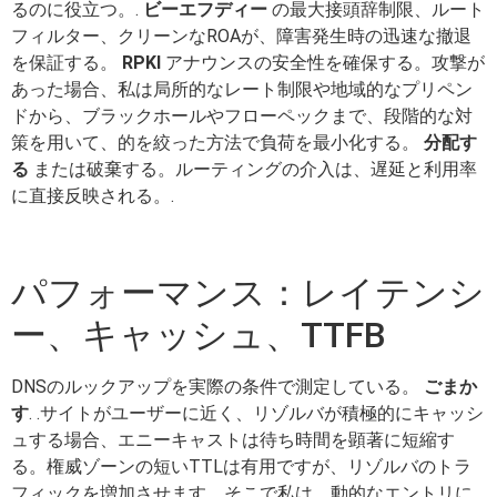
るのに役立つ。.
ビーエフディー
の最大接頭辞制限、ルート
フィルター、クリーンなROAが、障害発生時の迅速な撤退
を保証する。
RPKI
アナウンスの安全性を確保する。攻撃が
あった場合、私は局所的なレート制限や地域的なプリペン
ドから、ブラックホールやフローペックまで、段階的な対
策を用いて、的を絞った方法で負荷を最小化する。
分配す
る
または破棄する。ルーティングの介入は、遅延と利用率
に直接反映される。.
パフォーマンス：レイテンシ
ー、キャッシュ、TTFB
DNSのルックアップを実際の条件で測定している。
ごまか
す
. .サイトがユーザーに近く、リゾルバが積極的にキャッシ
ュする場合、エニーキャストは待ち時間を顕著に短縮す
る。権威ゾーンの短いTTLは有用ですが、リゾルバのトラ
フィックを増加させます。そこで私は、動的なエントリに