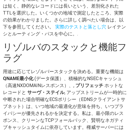
は短く、静的なレコードには長いという、差別化された
TTLを選択した。いくつかの地域で測定したところ、実際
の効果がわかりました。さらに詳しく調べたい場合は、以
下を参照してください。
実際のテストと落とし穴
レイテン
シとルーティング・パスを中心に。.
リゾルバのスタックと機能フ
ラグ
用途に応じてレゾルバースタックを決める。重要な機能は
QNAME最小化
(データ保護）、積極的なNSECキャッシュ
（高速NXDOMAINレスポンス）、,
プリフェッチ
ホットな
レコードと
サーヴ・ステイル
, アップストリームが一時的に
中断された場合明確なECSポリシー（EDNSクライアントサ
ブネット）は、いつ地域の最適化が意味を持ち、いつプラ
イバシーが優先されるかを決定する。私は、最小限のレス
ポンス、クリーンなTCPフォールバック、賢明なネガティ
ブキャッシュタイムに依存しています。権威サーバーには