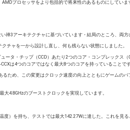
でなく、AMDプロセッサをより包括的で将来性のあるものにしてい
もしれない禅3アーキテクチャに基づいています - 結局のところ、両方
キテクチャを一から設計し直し、何も残らない状態にしました。
コンピュータ・チップ（CCD）あたり2つのコア・コンプレックス
く、各CCXは4つのコアではなく最大8つのコアを持っていることで
あるため、この変更はクロック速度の向上とともにゲームのパ
サで、最大4.8GHzのブーストクロックを実現しています。
セッサ温度）を持ち、テストでは最大142.27Wに達した。これを見る