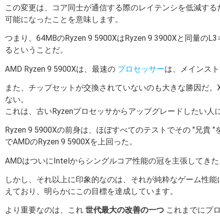
この変更は、コア同士が通信する際のレイテンシを低減するだけで
可能になったことを意味します。
つまり、64MBのRyzen 9 5900XはRyzen 9 3900
るということだ。
AMD Ryzen 9 5900Xは、最速の
プロセッサー
は、メインスト
また、チップセットが交換されていないのも大きな勝因だ。X57
ない。
これは、古いRyzenプロセッサからアップグレードしたい人
Ryzen 9 5900Xの前身は、ほぼすべてのテストでその "兄貴 
でAMDのRyzen 9 5900Xを上回った。
AMDはついにIntelからシングルコア性能の冠を主張して
しかし、それ以上に印象的なのは、それが純粋なゲーム性能に
えており、明らかにこの目標を達成しています。
より重要なのは、これ
世代最大の改善の一つ
これまでにプロ