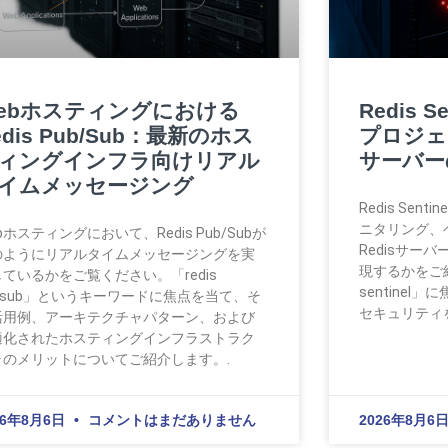
ebホスティングにおける
Redis S
edis Pub/Sub：最新のホス
プロジェ
ィングインフラ向けリアル
サーバー
イムメッセージング
Redis Se
ニタリング、
bホスティングにおいて、Redis Pub/Subが
Redisサー
のようにリアルタイムメッセージングを実
現するかをご紹
ているかをご覧ください。「redis
sentinel
ubsub」というキーワードに焦点を当て、そ
セキュリティ
活用例、アーキテクチャパターン、および
適化されたホスティングインフラストラク
ャのメリットについてご紹介します。.
26年8月6日
コメントはまだありません
2026年8月6