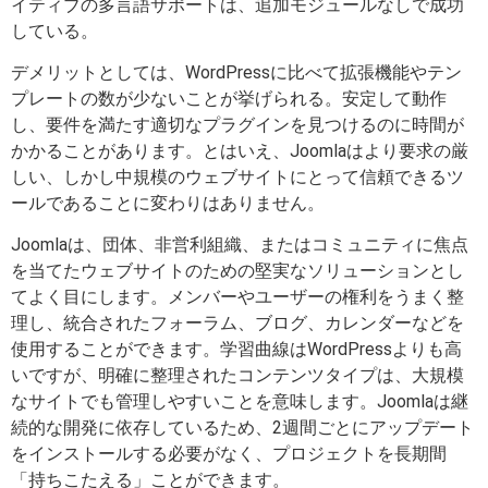
イティブの多言語サポートは、追加モジュールなしで成功
している。
デメリットとしては、WordPressに比べて拡張機能やテン
プレートの数が少ないことが挙げられる。安定して動作
し、要件を満たす適切なプラグインを見つけるのに時間が
かかることがあります。とはいえ、Joomlaはより要求の厳
しい、しかし中規模のウェブサイトにとって信頼できるツ
ールであることに変わりはありません。
Joomlaは、団体、非営利組織、またはコミュニティに焦点
を当てたウェブサイトのための堅実なソリューションとし
てよく目にします。メンバーやユーザーの権利をうまく整
理し、統合されたフォーラム、ブログ、カレンダーなどを
使用することができます。学習曲線はWordPressよりも高
いですが、明確に整理されたコンテンツタイプは、大規模
なサイトでも管理しやすいことを意味します。Joomlaは継
続的な開発に依存しているため、2週間ごとにアップデート
をインストールする必要がなく、プロジェクトを長期間
「持ちこたえる」ことができます。