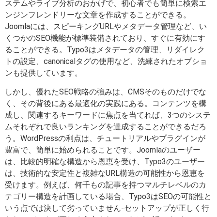
ステムやライブ分析のおかげで、初心者でも簡単に検索エ
ンジンフレンドリーな文章を作成することができる。
Joomlaには、スピーキングURLやメタデータ管理など、い
くつかのSEO機能が標準装備されており、すぐに有効にす
ることができる。Typo3はメタデータの管理、リダイレク
トの設定、canonicalタグの使用など、洗練されたオプショ
ンも提供しています。
しかし、優れたSEO戦略の強みは、CMSそのものだけでな
く、その背後にある最適化の実践にある。コンテンツを構
成し、関連するキーワードに焦点を当てれば、3つのシステ
ムそれぞれで良いランキングを達成することができるだろ
う。WordPressの利点は、チュートリアルやプラグインが
豊富で、簡単に始められることです。Joomlaのユーザー
は、比較的明確な構造から恩恵を受け、Typo3のユーザー
は、技術的な安定性と複雑なURL構造の可能性から恩恵を
受けます。例えば、何千もの記事を持つマルチレベルのカ
テゴリー構造を計画している場合、Typo3はSEOの可能性と
いう点では決して劣っていません-セットアップが正しく行