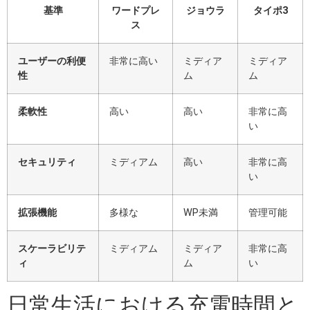
基準
ワードプレ
ジョウラ
タイポ3
ス
ユーザーの利便
非常に高い
ミディア
ミディア
性
ム
ム
柔軟性
高い
高い
非常に高
い
セキュリティ
ミディアム
高い
非常に高
い
拡張機能
多様な
WP未満
管理可能
スケーラビリテ
ミディアム
ミディア
非常に高
ィ
ム
い
日常生活における充電時間と