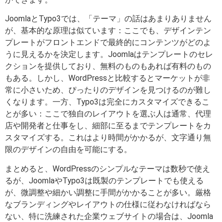
JoomlaとTypo3では、「テーマ」の話はあまりありません
が、基本的な原理は似ています：ここでも、デザインテン
プレートがフロントエンドで最終的にコンテンツがどのよ
うに見えるかを決定します。Joomlaはテンプレートのセレ
クションを提供しており、無料のものもあれば有料のもの
もある。しかし、WordPressと比較するとマーケットが非
常に小さいため、ぴったりのデザインを見つけるのが難し
くなります。一方、Typo3は完全にカスタマイズできるこ
とが多い：ここで独自のレイアウトを選ぶ人は通常、代理
店や開発者と仕事をし、細部に至るまでテンプレートをカ
スタマイズする。これはより時間がかかるが、文字通り無
限のデザインの自由を可能にする。
まとめると、WordPressのシンプルなテーマは数秒で使え
るが、JoomlaやTypo3は既製のテンプレートでも使える
が、微調整や細かい調整に手間がかかることが多い。厳格
なブランディングやレイアウトの仕様に従わなければなら
ない、特に洗練された企業ウェブサイトの場合は、Joomla