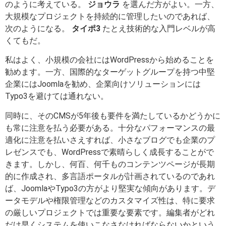
のように考えている。
ジョウラ
を選んだ方がよい。一方、
大規模なプロジェクトを持続的に管理したいのであれば、
次のようになる。
タイポ3
たとえ技術的な入門レベルが高
くてもだ。
私はよく、小規模の会社にはWordPressから始めることを
勧めます。一方、国際的なターゲットグループを持つ中堅
企業にはJoomlaを勧め、企業向けソリューションには
Typo3を避けては通れない。
同時に、そのCMSが5年後も要件を満たしているかどうかに
も常に注意を払う必要がある。十分なパフォーマンスの最
適化に注意を払いさえすれば、小さなブログでも企業のプ
レゼンスでも、WordPressで素晴らしく成長することがで
きます。しかし、何百、何千ものコンテンツページが長期
的に作成され、多言語ポータルが計画されているのであれ
ば、JoomlaやTypo3の方がより堅実な傾向があります。デ
ータモデルや権限管理などのカスタマイズ性は、特に要求
の厳しいプロジェクトでは重要な要素です。編集者がどれ
だけ早くシステムを使いこなさなければならないかという