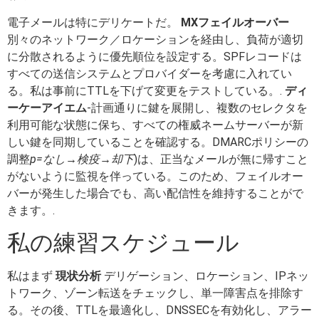
電子メールは特にデリケートだ。
MXフェイルオーバー
別々のネットワーク／ロケーションを経由し、負荷が適切
に分散されるように優先順位を設定する。SPFレコードは
すべての送信システムとプロバイダーを考慮に入れてい
る。私は事前にTTLを下げて変更をテストしている。.
ディ
ーケーアイエム
-計画通りに鍵を展開し、複数のセレクタを
利用可能な状態に保ち、すべての権威ネームサーバーが新
しい鍵を同期していることを確認する。DMARCポリシーの
調整
p=なし→検疫→却下
)は、正当なメールが無に帰すこと
がないように監視を伴っている。このため、フェイルオー
バーが発生した場合でも、高い配信性を維持することがで
きます。.
私の練習スケジュール
私はまず
現状分析
デリゲーション、ロケーション、IPネッ
トワーク、ゾーン転送をチェックし、単一障害点を排除す
る。その後、TTLを最適化し、DNSSECを有効化し、アラー