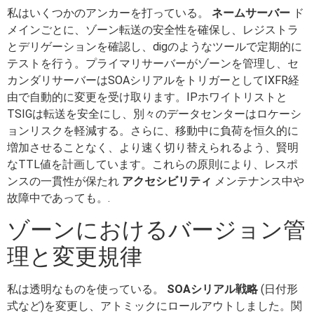
私はいくつかのアンカーを打っている。
ネームサーバー
ド
メインごとに、ゾーン転送の安全性を確保し、レジストラ
とデリゲーションを確認し、digのようなツールで定期的に
テストを行う。プライマリサーバーがゾーンを管理し、セ
カンダリサーバーはSOAシリアルをトリガーとしてIXFR経
由で自動的に変更を受け取ります。IPホワイトリストと
TSIGは転送を安全にし、別々のデータセンターはロケーシ
ョンリスクを軽減する。さらに、移動中に負荷を恒久的に
増加させることなく、より速く切り替えられるよう、賢明
なTTL値を計画しています。これらの原則により、レスポ
ンスの一貫性が保たれ
アクセシビリティ
メンテナンス中や
故障中であっても。.
ゾーンにおけるバージョン管
理と変更規律
私は透明なものを使っている。
SOAシリアル戦略
(日付形
式など)を変更し、アトミックにロールアウトしました。関