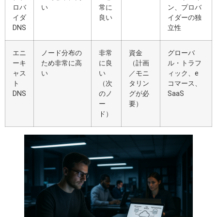
ロバ
い
常に
ン、プロバ
イダ
良い
イダーの独
DNS
立性
エニ
ノード分布の
非常
資金
グローバ
ーキ
ため非常に高
に良
（計画
ル・トラフ
ャス
い
い
／モニ
ィック、e
ト
（次
タリン
コマース、
DNS
のノ
グが必
SaaS
ー
要）
ド）