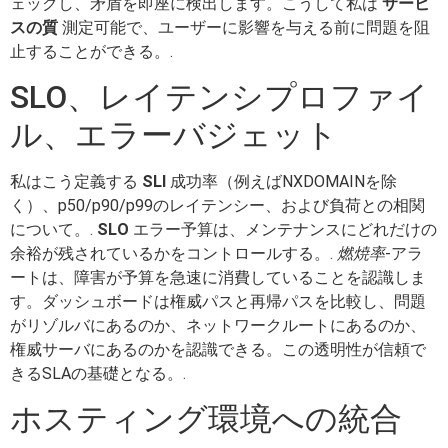
ェックし、矛盾を即座に検出します。こうして私は
サービ
スの質
測定可能で、ユーザーに影響を与える前に問題を阻
止することができる。.
SLO、レイテンシプロファイ
ル、エラーバジェット
私はこう定義する
SLI
成功率（例えばNXDOMAINを除
く）、p50/p90/p99のレイテンシー、および負荷との相関
について。.
SLO
エラー予算は、メンテナンスにどれだけの
余裕が残されているかをコントロールする。.
燃焼率
-アラ
ートは、障害が予算を急速に消費していることを認識しま
す。ダッシュボードは権威パスと再帰パスを比較し、問題
がリゾルバにあるのか、ネットワークルートにあるのか、
権威サーバにあるのかを認識できる。この透明性が信頼で
きるSLAの基礎となる。.
ホスティング環境への統合