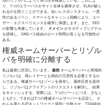
別のリゾルバによって弾力性を構築している。これによ
り、1つのエラーパスがサイト全体を麻痺させ、SLAが破ら
れるのを防ぐことができる。短いレスポンスタイム、一貫
性のあるゾーン、スマートなキャッシュ戦略により、ユー
ザー・エクスペリエンスを確実に保護します。また、SEO
の影響も考慮しています。
ドメイン
がネガティブシグナル
を誘発し、DNSパス経由のロード時間が長くなる可能性が
ある。.
権威ネームサーバーとリゾル
バを明確に分離する
私は厳密に区別しています。
厳然
ネームサーバーと再帰的
リゾルバは、両レイヤーとも独自の冗長性を必要とするか
らである。権威サーバはゾーンを保存し、最終応答を提供
し、リゾルバはクライアントのリクエストを解決し、結果
をキャッシュする。実際には、1つのゾーンにつき、少なく
とも2つ、できれば3つの権威ネームサーバーを設定し、そ
れらを異なるIPネットワークと場所に分散させ、TSIG経由