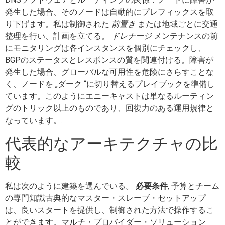
発生した場合、そのノードは自動的にプレフィックスを取
り下げます。私は制御された
前置き
または地域ごとに交通
整理を行い、計画を立てる。
ドレナージ
メンテナンスの前
にモニタリングは各インスタンスを個別にチェックし、
BGPのステータスとレスポンスの質を関連付ける。障害が
発生した場合、グローバルな可用性を危険にさらすことな
く、ノードを „ダーク “に切り替えるプレイブックを準備し
ています。このようにエニーキャストは単なるルーティン
グのトリック以上のものであり、回復力のある運用規律と
なっています。.
代表的なアーキテクチャの比
較
私は次のように建築を選んでいる。
必要条件
, 予算とチーム
の専門知識古典的なマスター・スレーブ・セットアップ
は、良いスタートを提供し、制御された方法で操作するこ
とができます。マルチ・プロバイダー・ソリューション