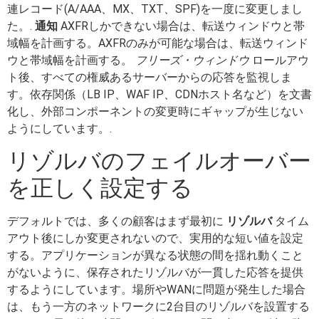
連レコード(A/AAA、MX、TXT、SPF)を一度に変更しまし
た。.
通知
AXFRしかできない場合は、転送ウィンドウと帯
域幅を計画する。AXFRのみが可能な場合は、転送ウィンド
ウと帯域幅を計画する。
フリーズ・ウィンドウ
ロールアウ
ト後、すべての権威あるサーバーからの応答を監視しま
す。依存関係（LB IP、WAF IP、CDNホスト名など）を文書
化し、外部コンポーネントの変更時にギャップが生じない
ようにしています。.
リゾルバのフェイルオーバー
を正しく設定する
デフォルトでは、多くの顧客はまず最初に
リゾルバ
タイム
アウト後にしか変更されないので、実用的な短い値を設定
する。アプリケーションが異なる状態の間を揺れ動くこと
がないように、保存されたリゾルバが一貫した応答を提供
するようにしています。場所やWANに問題が発生した場合
は、もう一方のネットワークに2台目のリゾルバを設置する