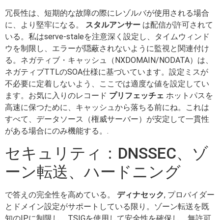
冗長性は、短期的な故障の際にレゾルバが使用される場合
に、より堅牢になる。
スタルアンサー
は配信が許可されて
いる。私はserve-staleを注意深く設定し、タイムウィンド
ウを制限し、エラーが隠蔽されないように監視と関連付け
る。ネガティブ・キャッシュ（NXDOMAIN/NODATA）は、
ネガティブTTLのSOA仕様に基づいています。設定ミスが
不必要に定着しないよう、ここでは適度な値を設定してい
ます。お気に入りのレコード
プリフェッチェ
ホットパスを
高速に保つために、キャッシュから落ちる前にね。これは
すべて、データソース（権威サーバー）が安定して一貫性
がある場合にのみ機能する。.
セキュリティ：DNSSEC、ゾ
ーン転送、ハードニング
で答えの完全性を高めている。
ディナセック
, プロバイダー
とドメイン設定がサポートしている限り。ゾーン転送を既
知のIPに制限し、TSIGを使用して安全性を確保し、無許可