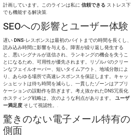
計画しています。このラインは私に
信頼できる
ストレス下
でも機能する解決策.
SEOへの影響とユーザー体験
遅い
DNS
-レスポンスは最初のバイトまでの時間を長くし、
読み込み時間に影響を与える。障害が繰り返し発生する
と、悪いシグナルが送信され、ランキングの機会を失うこ
とになるため、可用性が優先されます。リゾルバのクリー
ンなフェイルオーバー、短いタイムアウト、地域分散によ
り、あらゆる場所で高速レスポンスを保証します。キャッ
シュヒットは待ち時間を減らし、一貫したゾーンはアプリ
ケーションの誤動作を防ぎます。考え抜かれたDNS冗長化
ホスティング戦略は、次のような利点があります。
ユーザ
ー満足度
そして視認性。.
驚きのない電子メール特有の
側面