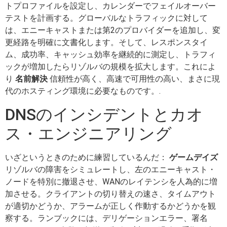
トプロファイルを設定し、カレンダーでフェイルオーバー
テストを計画する。グローバルなトラフィックに対して
は、エニーキャストまたは第2のプロバイダーを追加し、変
更経路を明確に文書化します。そして、レスポンスタイ
ム、成功率、キャッシュ効率を継続的に測定し、トラフィ
ックが増加したらリゾルバの規模を拡大します。これによ
り
名前解決
信頼性が高く、高速で可用性の高い、まさに現
代のホスティング環境に必要なものです。.
DNSのインシデントとカオ
ス・エンジニアリング
いざというときのために練習しているんだ：
ゲームデイズ
リゾルバの障害をシミュレートし、左のエニーキャスト・
ノードを特別に撤退させ、WANのレイテンシを人為的に増
加させる。クライアントの切り替えの速さ、タイムアウト
が適切かどうか、アラームが正しく作動するかどうかを観
察する。ランブックには、デリゲーションエラー、署名