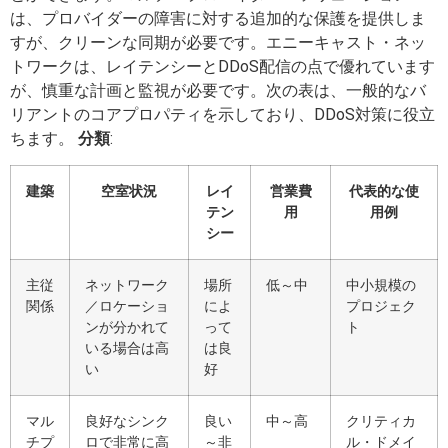
は、プロバイダーの障害に対する追加的な保護を提供しま
すが、クリーンな同期が必要です。エニーキャスト・ネッ
トワークは、レイテンシーとDDoS配信の点で優れています
が、慎重な計画と監視が必要です。次の表は、一般的なバ
リアントのコアプロパティを示しており、DDoS対策に役立
ちます。
分類
:
建築
空室状況
レイ
営業費
代表的な使
テン
用
用例
シー
主従
ネットワーク
場所
低～中
中小規模の
関係
／ロケーショ
によ
プロジェク
ンが分かれて
って
ト
いる場合は高
は良
い
好
マル
良好なシンク
良い
中～高
クリティカ
チプ
ロで非常に高
～非
ル・ドメイ