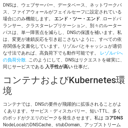
DNSは、ウェブサーバー、データベース、ネットワークパ
ス、ファイアウォールがフェイルセーフに設定されている
場合にのみ機能します。
エンド・ツー・エンド
. .ロードバ
ランサー、クラスターレプリケーション、別々のルーター
パスは、単一障害点を減らし、DNSの保護を補います。私
は、変更が連鎖反応を引き起こさないように、すべての依
存関係を文書化しています。リゾルバとキャッシュが適切
な寸法であれば、高負荷下でも動作可能です。
レゾルバへ
の負荷分散
. .このようにして、DNSはリクエストを確実に、
同じサービスである
入手性が高い
仕事だ。
コンテナおよびKubernetes環
境
コンテナでは、DNSの要件が飛躍的に拡張されることがよ
くあります。サービス・ディスカバリー、短いTTL、多く
のポッドがクエリのピークを発生させます。私は
コアDNS
NodeLocalのDNSCache、stubDomain、アップストリーム