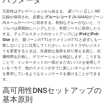
パラメータ
冗長性はデレゲーションから始まる。
親ゾーン
正しいNS
記録が保存され、必要な
グルーレコード
(A/AAAA)がゾーン
内ネームサーバーに存在する。有効なグルーがないと、リ
ゾルバは周期的にハングしたり、外部ソースに依存したり
する。デュアルスタックのセットアップには
IPv4とIPv6-
Glue
また、親ゾーンのTTLがドメインのTTLと必ずしも一
致しないことに注意してください。レジストラやレジスト
リを変更するときは、生産的な負荷を切り替える前に、伝
播時間を計画し、デリゲーションを検証します。こうする
ことで、インターネットの一部がまだ古いパスを使用して
いる一方で、他のドメインがすでに新しいネームサーバー
を要求しているようなエッジケースを避けることができま
す。.
高可用性DNSセットアップの
基本原則