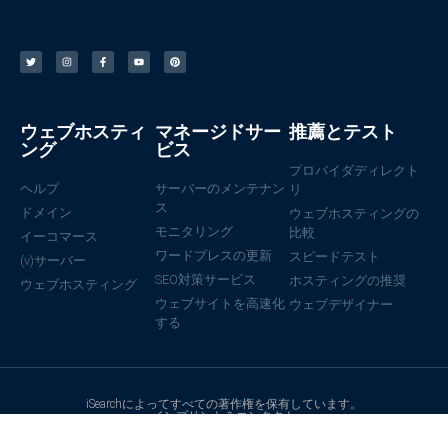
ウェブホスティ
マネージドサー
推薦とテスト
ング
ビス
プロバイダディレクト
ヘルプ
サーバーのメンテナン
リ
ス
ドメイン
ウェブホスティングの
モニタリング
比較
イーコマース
ワードプレスの更新
スピードテスト
(v)サーバー
SEO対策サービス
ホスティングの推奨
ウェブホスティング
ウェブサイトを高速化
ウェブデザイナー
する
iSearchによってすべての著作権を保有しています。
インプリント＆コンタクト
個人情報保護方針