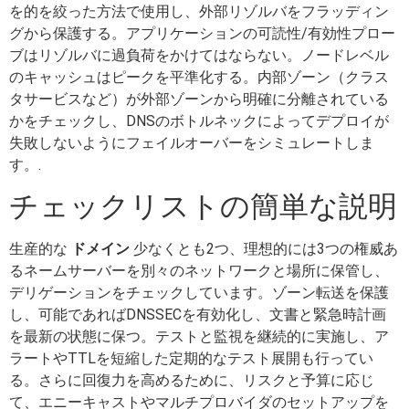
を的を絞った方法で使用し、外部リゾルバをフラッディン
グから保護する。アプリケーションの可読性/有効性プロー
ブはリゾルバに過負荷をかけてはならない。ノードレベル
のキャッシュはピークを平準化する。内部ゾーン（クラス
タサービスなど）が外部ゾーンから明確に分離されている
かをチェックし、DNSのボトルネックによってデプロイが
失敗しないようにフェイルオーバーをシミュレートしま
す。.
チェックリストの簡単な説明
生産的な
ドメイン
少なくとも2つ、理想的には3つの権威あ
るネームサーバーを別々のネットワークと場所に保管し、
デリゲーションをチェックしています。ゾーン転送を保護
し、可能であればDNSSECを有効化し、文書と緊急時計画
を最新の状態に保つ。テストと監視を継続的に実施し、ア
ラートやTTLを短縮した定期的なテスト展開も行ってい
る。さらに回復力を高めるために、リスクと予算に応じ
て、エニーキャストやマルチプロバイダのセットアップを