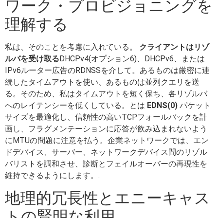
ワーク・プロビジョニングを
理解する
私は、そのことを考慮に入れている。
クライアントはリゾ
ルバを受け取る
DHCPv4(オプション6)、DHCPv6、または
IPv6ルーター広告のRDNSSを介して。あるものは厳密に連
続したタイムアウトを使い、あるものは並列クエリを送
る。そのため、私はタイムアウトを短く保ち、各リゾルバ
へのレイテンシーを低くしている。とは
EDNS(0)
パケット
サイズを最適化し、信頼性の高いTCPフォールバックを計
画し、フラグメンテーションに応答が飲み込まれないよう
にMTUの問題に注意を払う。企業ネットワークでは、エン
ドデバイス、サーバー、ネットワークデバイス間のリゾル
バリストを調和させ、診断とフェイルオーバーの再現性を
維持できるようにします。.
地理的冗長性とエニーキャス
トの賢明な利用