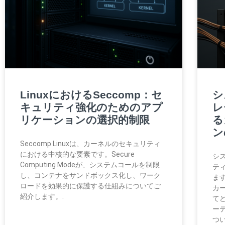
LinuxにおけるSeccomp：セ
シ
キュリティ強化のためのアプ
レ
リケーションの選択的制限
る
ン
Seccomp Linuxは、カーネルのセキュリティ
における中核的な要素です。Secure
シ
Computing Modeが、システムコールを制限
テ
し、コンテナをサンドボックス化し、ワーク
ま
ロードを効果的に保護する仕組みについてご
カ
紹介します。.
て
ー
つ