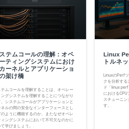
ステムコールの理解：オペ
Linux P
ーティングシステムにおけ
トルネッ
カーネルとアプリケーショ
の架け橋
LinuxのPe
クを分析する
ド「linux 
ステムコールを理解することは、オペレー
におけるCP
ィングシステムを理解することにつながり
スチューニン
す。システムコールがアプリケーションと
す。.
ーネルの間の安全なインターフェースとし
どのように機能するのか、またなぜオペレ
ティングシステムにおいて不可欠なのかに
いて学びましょう。.