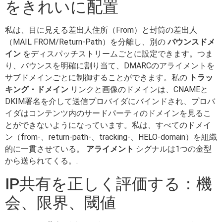
をきれいに配置
私は、目に見える差出人住所（From）と封筒の差出人
（MAIL FROM/Return-Path）を分離し、別の
バウンスドメ
イン
をディスパッチストリームごとに設定できます。つま
り、バウンスを明確に割り当て、DMARCのアライメントを
サブドメインごとに制御することができます。私の
トラッ
キング・ドメイン
リンクと画像のドメインは、CNAMEと
DKIM署名を介して送信プロバイダにバインドされ、プロバ
イダはコンテンツ内のサードパーティのドメインを見るこ
とができないようになっています。私は、すべてのドメイ
ン（from-、return-path-、tracking-、HELO-domain）を組織
的に一貫させている。
アライメント
シグナルは1つの金型
から送られてくる。.
IP共有を正しく評価する：機
会、限界、閾値