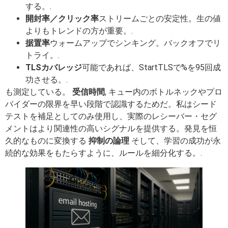
する。.
開封率／クリック率
ストリームごとの安定性。生の値
よりもトレンドの方が重要。.
据置率
ウォームアップでシンキング。バックオフでリ
トライ。.
TLSカバレッジ
可能であれば、StartTLSで%を95回成
功させる。.
も測定している。
受信時間
, キュー内のボトルネックやプロ
バイダーの限界を早い段階で認識するためだ。私はシード
テストを補足としてのみ使用し、実際のレシーバー・セグ
メントはより関連性の高いシグナルを提供する。発見を恒
久的なものに変換する
抑制の論理
そして、学習の成功が永
続的な効果をもたらすように、ルールを細分化する。.