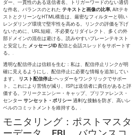
ダー、一貫性のある送信者名、トリガーワードのない適切
な件名。バランスのとれた
テキストと画像の比率
, Altテキ
ストとクリーンなHTML構造は、厳密なフィルターと弱い
レンダリング環境で堅牢性を高める。リンクの評価を下げ
ないために、URL短縮、不必要なリダイレクト、多くの外
部ドメインの混在は避ける。読みやすいプレーンテキスト
と安定した
メッセージID
配信と会話スレッドをサポートす
る。.
透明な配信停止は信頼を生む：私は、配信停止リンクが明
確に見えるようにし、配信停止に必要な情報を追加してい
ます。
リスト配信停止
-ヘッダーをワンクリックでサポー
ト。これにより苦情が減り、ISPは送信者に責任があると評
価する。フリークエンシー・キャップ、プリファレンス・
センター
サンセット・ポリシー
過剰な接触を防ぎ、高いレ
ベルのコミットメントを維持する。.
モニタリング：ポストマスタ
ーデータ、FBL、バウンスコ