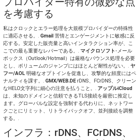
プロバイダー特有の微妙な点
を考慮する
私はクロックとエラー処理を大規模プロバイダーの特殊性
に適応させる。.
Gmail
苦情とエンゲージメントに敏感に反
応する。安定した販売量と高いインタラクション率が、こ
こでの最も重要なレバーである。.
マイクロソフト
-メール
ボックス（Outlook/Hotmail）は厳格なバウンス処理を必要
とし、ボリュームのジャンプにはほとんど耐性がない。.
ヤ
フー/AOL
明確なオプトインを促進し、攻撃的な頻度にはペ
ナルティを課す。.
GMX/WEB.DE
rDNS、FCrDNS、クリーン
なHELO文字列に細心の注意を払うこと。.
アップルiCloud
は、未知のドメインと信頼できるTLS接続を厳密に推定し
ます。グローバルな設定を強制する代わりに、ネットワー
クごとにリミット、リトライバックオフ、並列接続を調整
する。.
インフラ：rDNS、FCrDNS、