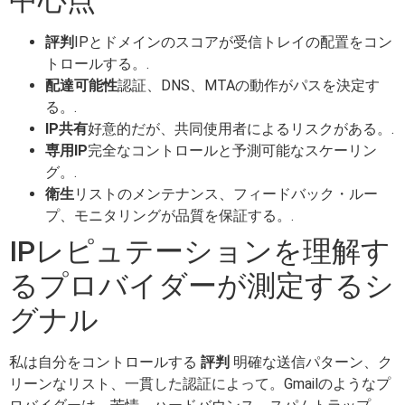
評判
IPとドメインのスコアが受信トレイの配置をコン
トロールする。.
配達可能性
認証、DNS、MTAの動作がパスを決定す
る。.
IP共有
好意的だが、共同使用者によるリスクがある。.
専用IP
完全なコントロールと予測可能なスケーリン
グ。.
衛生
リストのメンテナンス、フィードバック・ルー
プ、モニタリングが品質を保証する。.
IPレピュテーションを理解す
るプロバイダーが測定するシ
グナル
私は自分をコントロールする
評判
明確な送信パターン、ク
リーンなリスト、一貫した認証によって。Gmailのようなプ