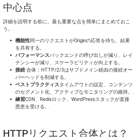
中心点
詳細を説明する前に、最も重要な点を簡単にまとめておこ
う。.
機能性
同一のリクエストがOriginの応答を待ち、結果
を共有する。.
パフォーマンス
バックエンドの呼び出しが減り、レイ
テンシーが減り、スケーラビリティが向上する。.
接続
合体：HTTP/2/3はサブドメイン経由の接続オー
バーヘッドを削減する。.
ベストプラクティス
タイムアウトの設定、コンテンツ
のセグメント化、アクティブなモニタリングの維持。.
練習
CDN、Redisロック、WordPressスタックが直接
恩恵を受ける。.
HTTPリクエスト合体とは？