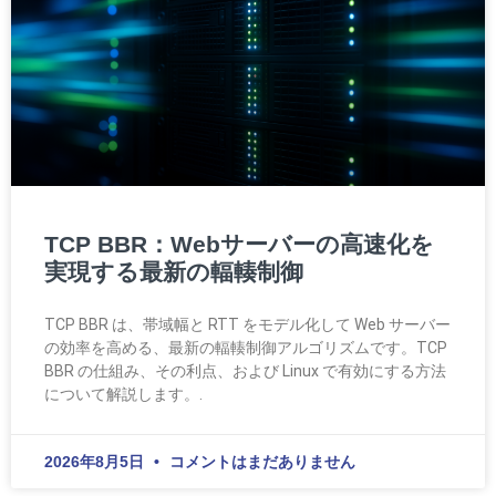
TCP BBR：Webサーバーの高速化を
実現する最新の輻輳制御
TCP BBR は、帯域幅と RTT をモデル化して Web サーバー
の効率を高める、最新の輻輳制御アルゴリズムです。TCP
BBR の仕組み、その利点、および Linux で有効にする方法
について解説します。.
2026年8月5日
コメントはまだありません