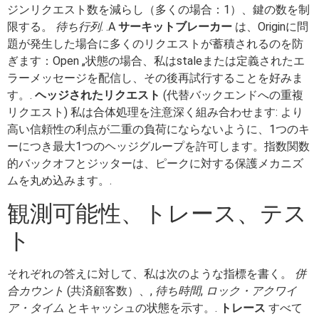
ジンリクエスト数を減らし（多くの場合：1）、鍵の数を制
限する。
待ち行列
. .A
サーキットブレーカー
は、Originに問
題が発生した場合に多くのリクエストが蓄積されるのを防
ぎます：Open „状態の場合、私はstaleまたは定義されたエ
ラーメッセージを配信し、その後再試行することを好みま
す。.
ヘッジされたリクエスト
(代替バックエンドへの重複
リクエスト) 私は合体処理を注意深く組み合わせます: より
高い信頼性の利点が二重の負荷にならないように、1つのキ
ーにつき最大1つのヘッジグループを許可します。指数関数
的バックオフとジッターは、ピークに対する保護メカニズ
ムを丸め込みます。.
観測可能性、トレース、テス
ト
それぞれの答えに対して、私は次のような指標を書く。
併
合カウント
(共済顧客数）、,
待ち時間
,
ロック・アクワイ
ア・タイム
とキャッシュの状態を示す。.
トレース
すべて