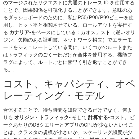
のマージされたリクエストに共通のトレース ID を使用する
ことで、因果関係を可視化することができます。意味のあ
るダッシュボードのために、私はP50/P90/P99ビューを使
用し、ヒット率と相関させている。ロールアウトを実行す
る
カナリア
-をベースにしている：カオステスト（遅いオリ
ジン、欠陥のある証明書、ネットワーク損失）でエラーモ
ードをシミュレートしている間に、いくつかのルートまた
はトラフィックのごく一部だけが合体を使用する。機能フ
ラグによって、ルートごとに素早く引き返すことができ
る。.
コスト、キャパシティ、オペ
レーティング・モデル
合体することで、待ち時間を短縮できるだけでなく、何よ
りも
オリジン・トラフィック
- そして
計算する
-コスト。ピ
ークあたりのDBクエリーとアプリのCPUが少ないというこ
とは、クラスタの規模が小さいか、スケーリング頻度が少