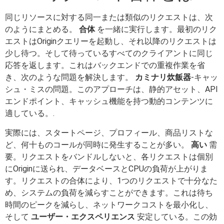
同じリソースに対する同一または類似のリクエストは、次
のようにまとめる。
合体
を一緒に実行します。最初のリク
エストはOriginクエリーを起動し、それ以降のリクエストは
少し待つ。そして待っているすべてのクライアントに同じ
応答を返します。これはバックエンドでの重複作業を省
き、次のような問題を解決します。
カミナリ炊飯器
-キャッ
シュ・ミスの問題。このアプローチは、静的アセット、API
エンドポイント、キャッシュ機能を持つ動的コンテンツに
適している。.
実際には、スタートページ、プロフィール、商品リストな
ど、何十ものコールが同時に発生することが多い。
高い
需
要。リクエストをバンドルしないと、各リクエストは個別
にOriginに送られ、データベースとCPUの負荷が上がりま
す。リクエストの合体により、1つのリクエストで十分なた
め、システムの負荷を減らすことができます。これは待ち
時間のピークを減らし、ネットワークコストを最小化し、
そして
ユーザー・エクスペリエンス
安定している。この効