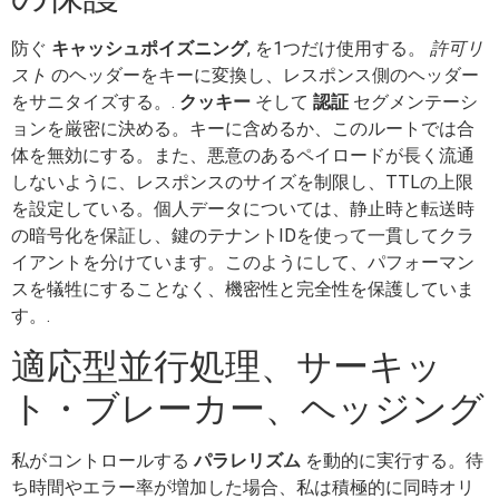
防ぐ
キャッシュポイズニング
, を1つだけ使用する。
許可リ
スト
のヘッダーをキーに変換し、レスポンス側のヘッダー
をサニタイズする。.
クッキー
そして
認証
セグメンテーシ
ョンを厳密に決める。キーに含めるか、このルートでは合
体を無効にする。また、悪意のあるペイロードが長く流通
しないように、レスポンスのサイズを制限し、TTLの上限
を設定している。個人データについては、静止時と転送時
の暗号化を保証し、鍵のテナントIDを使って一貫してクラ
イアントを分けています。このようにして、パフォーマン
スを犠牲にすることなく、機密性と完全性を保護していま
す。.
適応型並行処理、サーキッ
ト・ブレーカー、ヘッジング
私がコントロールする
パラレリズム
を動的に実行する。待
ち時間やエラー率が増加した場合、私は積極的に同時オリ