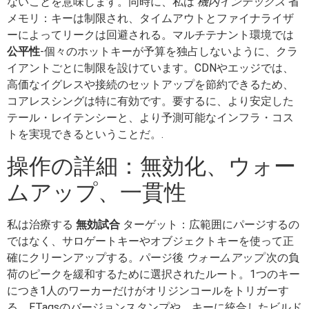
ないことを意味します。同時に、私は
機内インデックス
省
メモリ：キーは制限され、タイムアウトとファイナライザ
ーによってリークは回避される。マルチテナント環境では
公平性
-個々のホットキーが予算を独占しないように、クラ
イアントごとに制限を設けています。CDNやエッジでは、
高価なイグレスや接続のセットアップを節約できるため、
コアレスシングは特に有効です。要するに、より安定した
テール・レイテンシーと、より予測可能なインフラ・コス
トを実現できるということだ。.
操作の詳細：無効化、ウォー
ムアップ、一貫性
私は治療する
無効試合
ターゲット：広範囲にパージするの
ではなく、サロゲートキーやオブジェクトキーを使って正
確にクリーンアップする。パージ後
ウォームアップ
次の負
荷のピークを緩和するために選択されたルート。1つのキー
につき1人のワーカーだけがオリジンコールをトリガーす
る。ETagsのバージョンスタンプや、キーに統合したビルド