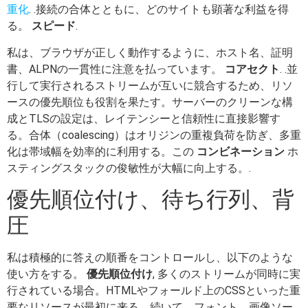
重化
. .接続の合体とともに、どのサイトも顕著な利益を得
る。
スピード
.
私は、ブラウザが正しく動作するように、ホスト名、証明
書、ALPNの一貫性に注意を払っています。
コアセクト
. .並
行して実行されるストリームが互いに競合するため、リソ
ースの優先順位も役割を果たす。サーバーのクリーンな構
成とTLSの設定は、レイテンシーと信頼性に直接影響す
る。合体（coalescing）はオリジンの重複負荷を防ぎ、多重
化は帯域幅を効率的に利用する。この
コンビネーション
ホ
スティングスタックの俊敏性が大幅に向上する。.
優先順位付け、待ち行列、背
圧
私は積極的に答えの順番をコントロールし、以下のような
使い方をする。
優先順位付け
, 多くのストリームが同時に実
行されている場合。HTMLやフォールド上のCSSといった重
要なリソースが最初に来る。続いて、フォント、画像ソー