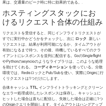
果は、交通量のピーク時に特に効果的である。.
ホスティングスタックにお
けるリクエスト合体の仕組み
リクエストを受信すると、同じインフライトリクエストが
すでに実行中かどうかをチェックし、次に
ロック
. .新しい
リクエストは、結果が利用可能になるか、タイムアウトが
有効になるまで待つ。その後、待機しているすべてのクラ
イアントにレスポンスを並列に配信する。GoのSingleflight
やPythonのasyncioのようなライブラリは、このような処理
を助けてくれる。
コーディネーション
を使っている。分散
環境では、RedisロックとPub/Subを使い、実際にOriginに行
くリクエストは1つだけにします。.
合体キャッシュ
TTL
, インフライトトラッキングとクリーン
なエラー処理成功したレスポンスは保存し、キャッシュに
ヒットした場合は直ちに配信し、失敗した場合は正確に1つ
のOriginクエリを開始します。タイムアウトはハングアップ