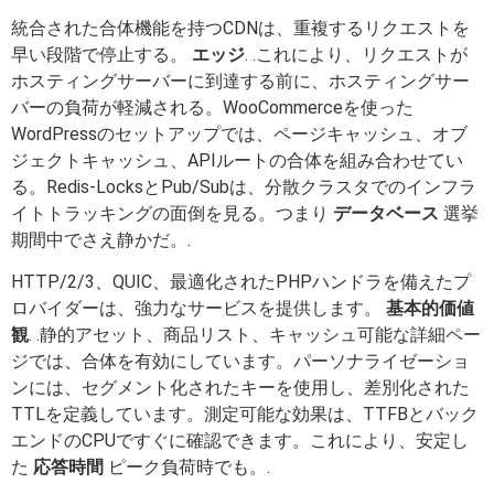
統合された合体機能を持つCDNは、重複するリクエストを
早い段階で停止する。
エッジ
. .これにより、リクエストが
ホスティングサーバーに到達する前に、ホスティングサー
バーの負荷が軽減される。WooCommerceを使った
WordPressのセットアップでは、ページキャッシュ、オブ
ジェクトキャッシュ、APIルートの合体を組み合わせてい
る。Redis-LocksとPub/Subは、分散クラスタでのインフラ
イトトラッキングの面倒を見る。つまり
データベース
選挙
期間中でさえ静かだ。.
HTTP/2/3、QUIC、最適化されたPHPハンドラを備えたプ
ロバイダーは、強力なサービスを提供します。
基本的価値
観
. .静的アセット、商品リスト、キャッシュ可能な詳細ペー
ジでは、合体を有効にしています。パーソナライゼーショ
ンには、セグメント化されたキーを使用し、差別化された
TTLを定義しています。測定可能な効果は、TTFBとバック
エンドのCPUですぐに確認できます。これにより、安定し
た
応答時間
ピーク負荷時でも。.