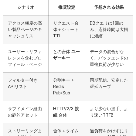
シナリオ
推奨設定
予想される効果
アクセス頻度の高
リクエスト合
DBクエリは1回の
い製品ページのキ
体＋ショート
み、応答時間は大幅
ャッシュミス
TTL
に短縮
ユーザー・リファ
との合体
ユー
データの混合がな
レンスを含むプロ
ザーキー
く、バックエンドの
フィール・ページ
重複負荷が少ない
フィルター付き
分割キー +
同期配信、安定した
APIリスト
Redis
遅延カーブ
Pub/Sub
サブドメイン経由
HTTP/2/3
接
より少ない握手、よ
の静的アセット
続
合体
り速いTTFB
ストリーミングま
合体＋タイム
過負荷をかけずにリ