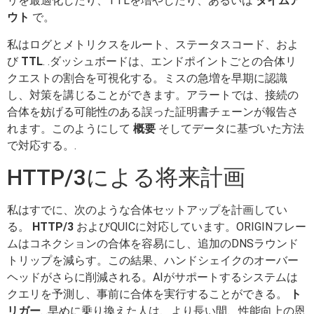
リを最適化したり、TTLを増やしたり、あるいは
タイムア
ウト
で。
私はログとメトリクスをルート、ステータスコード、およ
び
TTL
. .ダッシュボードは、エンドポイントごとの合体リ
クエストの割合を可視化する。ミスの急増を早期に認識
し、対策を講じることができます。アラートでは、接続の
合体を妨げる可能性のある誤った証明書チェーンが報告さ
れます。このようにして
概要
そしてデータに基づいた方法
で対応する。.
HTTP/3による将来計画
私はすでに、次のような合体セットアップを計画してい
る。
HTTP/3
およびQUICに対応しています。ORIGINフレー
ムはコネクションの合体を容易にし、追加のDNSラウンド
トリップを減らす。この結果、ハンドシェイクのオーバー
ヘッドがさらに削減される。AIがサポートするシステムは
クエリを予測し、事前に合体を実行することができる。
ト
リガー
. .早めに乗り換えた人は、より長い間、性能向上の恩