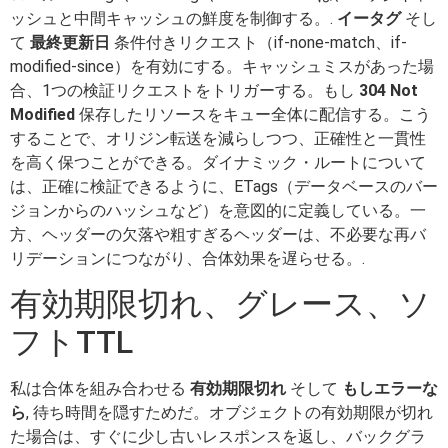
ッシュと中間キャッシュの鮮度を制御する。.
イータグ
そし
て
最終更新日
条件付きリクエスト（if-none-match、if-
modified-since）を有効にする。キャッシュミスがあった場
合、1つの検証リクエストをトリガーする。もし
304 Not
Modified
保存したリソースをキュー全体に配信する。こう
することで、オリジン転送を減らしつつ、正確性と一貫性
を高く保つことができる。ダイナミック・ルートについて
は、正確に検証できるように、ETags（データベースのバー
ジョンからのハッシュなど）を意図的に定義している。一
方、ヘッダーの欠落や粗すぎるヘッダーは、不必要な再バ
リデーションにつながり、合体効果を遅らせる。.
有効期限切れ、グレース、ソ
フトTTL
私は合体を組み合わせる
有効期限切れ
そして
もしエラーな
ら
, 待ち時間を隠すためだ。オブジェクトの有効期限が切れ
た場合は、すぐに少し古いレスポンスを返し、バックグラ