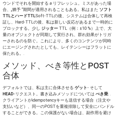
ウンドでそれを開始する
a
リフレッシュ。ミスがあった場
合、„猶予 “期間が適用されることもある。私はまた
ソフト
TTLとハードTTL
Soft-TTLの後、システムは合体して再検
証し、Hard-TTLの後、私は新しい反応があるまで一時的に
ブロックする。少し
ジッター
TTL（例：±10 %）上で、大
量のオブジェクトが同期して実行され、群れ効果がトリガ
ーされるのを防ぐ。これにより、多くのコンテンツが同時
にエージングされたとしても、レイテンシーはフラットに
保たれる。.
メソッド、べき等性とPOST
合体
デフォルトでは、私は主に合体させる
ゲット
- そして
HEAD
-リクエスト。書き込みメソッドについては
べき乗
. .
クライアントがidempotencyキーも送信する場合（注文や
支払いなど）、同一のPOSTを重複排除して安全にバンドル
することができる。この保護がない場合は、副作用を避け