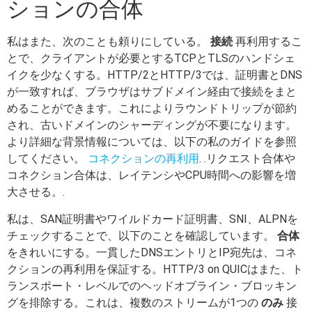
ションの合体
私はまた、次のことも頼りにしている。
接続
再利用するこ
とで、クライアントが必要とするTCPとTLSのハンドシェ
イクを少なくする。HTTP/2とHTTP/3では、証明書とDNS
が一致すれば、ブラウザはサブドメイン経由で接続をまと
めることができます。これによりラウンドトリップが節約
され、古いドメインのシャーディングが不要になります。
より詳細な背景情報については、以下の私のガイドを参照
してください。
コネクションの再利用
. .リクエスト合体や
コネクション合体は、レイテンシやCPU時間への影響を増
大させる。.
私は、SAN証明書やワイルドカード証明書、SNI、ALPNを
チェックすることで、以下のことを確認しています。
合体
をきれいにする。一貫したDNSエントリとIP宛先は、コネ
クションの再利用を保証する。HTTP/3 on QUICはまた、ト
ランスポート・レベルでのヘッドオブライン・ブロッキン
グを排除する。これは、複数のストリームが1つの
のみ
接