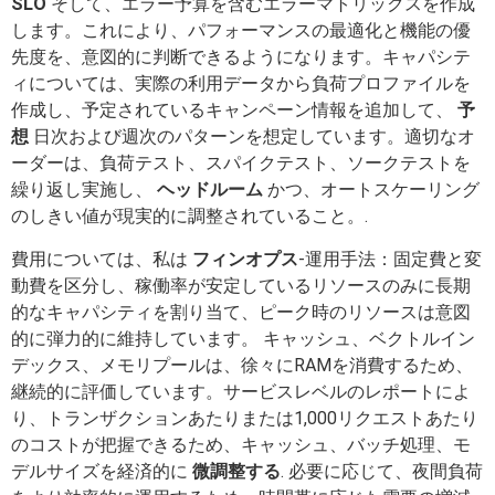
SLO
そして、エラー予算を含むエラーマトリックスを作成
します。これにより、パフォーマンスの最適化と機能の優
先度を、意図的に判断できるようになります。キャパシテ
ィについては、実際の利用データから負荷プロファイルを
作成し、予定されているキャンペーン情報を追加して、
予
想
日次および週次のパターンを想定しています。適切なオ
ーダーは、負荷テスト、スパイクテスト、ソークテストを
繰り返し実施し、
ヘッドルーム
かつ、オートスケーリング
のしきい値が現実的に調整されていること。.
費用については、私は
フィンオプス
-運用手法：固定費と変
動費を区分し、稼働率が安定しているリソースのみに長期
的なキャパシティを割り当て、ピーク時のリソースは意図
的に弾力的に維持しています。 キャッシュ、ベクトルイン
デックス、メモリプールは、徐々にRAMを消費するため、
継続的に評価しています。サービスレベルのレポートによ
り、トランザクションあたりまたは1,000リクエストあたり
のコストが把握できるため、キャッシュ、バッチ処理、モ
デルサイズを経済的に
微調整する
. 必要に応じて、夜間負荷