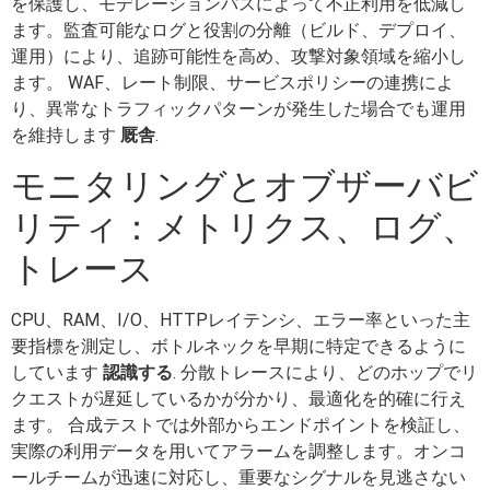
を保護し、モデレーションパスによって不正利用を低減し
ます。監査可能なログと役割の分離（ビルド、デプロイ、
運用）により、追跡可能性を高め、攻撃対象領域を縮小し
ます。 WAF、レート制限、サービスポリシーの連携によ
り、異常なトラフィックパターンが発生した場合でも運用
を維持します
厩舎
.
モニタリングとオブザーバビ
リティ：メトリクス、ログ、
トレース
CPU、RAM、I/O、HTTPレイテンシ、エラー率といった主
要指標を測定し、ボトルネックを早期に特定できるように
しています
認識する
. 分散トレースにより、どのホップでリ
クエストが遅延しているかが分かり、最適化を的確に行え
ます。 合成テストでは外部からエンドポイントを検証し、
実際の利用データを用いてアラームを調整します。オンコ
ールチームが迅速に対応し、重要なシグナルを見逃さない