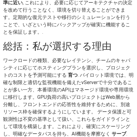
準に近い
, これにより、必要に応じてアーキテクチャの決定
を改めて行うことなく、環境を切り替えることができま
す。定期的な復元テストや移行のシミュレーションを行う
ことで、いざという時にバックアップが確実に機能するこ
とを保証します。.
総括：私が選択する理由
ワークロードの種類、必要なレイテンシ、チームのキャパ
シティに応じてホスティングプランを選択し、プロジェク
トのコストを予測可能にする
育つ
. パイロット環境では、明
確な制限と適切な監視機能を備えたvServerで十分であるこ
とが多い一方、本番環境のAPIはマネージド環境や専用環境
に移行します。GPU負荷の高いプロジェクトはWeb層から
分離し、フロントエンドの応答性を維持するために、別途
リソース枠を確保するようにしています。 データ保護と可
観測性は不変の基準として扱い、これらをガイドラインと
して環境を構築します。これにより、確実にスケーリング
し、明確なデータパスを持ち、AI機能を摩擦なく
サーブ
.