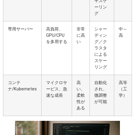
平スケ
ーリン
グ
専用サーバー
高負荷、
非常
シャー
中～
GPU/CPU
に高
ディン
高
を多用する
い
グ／ク
ラスタ
による
スケー
リング
コンテ
マイクロサ
高
自動化
高等
ナ/Kubernetes
ービス、急
い、
され、
（工
速な成長
柔軟
微調整
学）
性が
が可能
ある