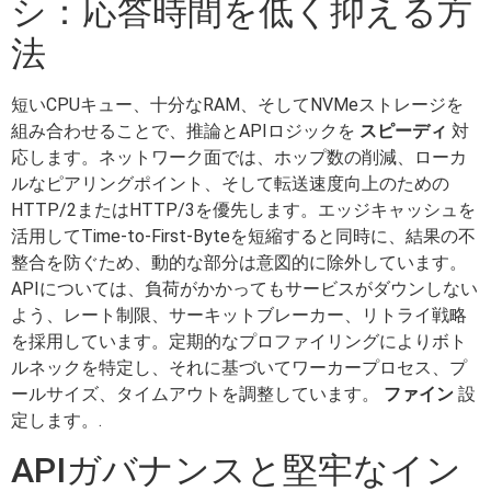
シ：応答時間を低く抑える方
法
短いCPUキュー、十分なRAM、そしてNVMeストレージを
組み合わせることで、推論とAPIロジックを
スピーディ
対
応します。ネットワーク面では、ホップ数の削減、ローカ
ルなピアリングポイント、そして転送速度向上のための
HTTP/2またはHTTP/3を優先します。エッジキャッシュを
活用してTime-to-First-Byteを短縮すると同時に、結果の不
整合を防ぐため、動的な部分は意図的に除外しています。
APIについては、負荷がかかってもサービスがダウンしない
よう、レート制限、サーキットブレーカー、リトライ戦略
を採用しています。定期的なプロファイリングによりボト
ルネックを特定し、それに基づいてワーカープロセス、プ
ールサイズ、タイムアウトを調整しています。
ファイン
設
定します。.
APIガバナンスと堅牢なイン