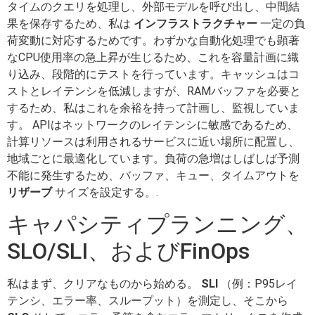
タイムのクエリを処理し、外部モデルを呼び出し、中間結
果を保存するため、私は
インフラストラクチャー
一定の負
荷変動に対応するためです。わずかな自動化処理でも顕著
なCPU使用率の急上昇が生じるため、これを容量計画に織
り込み、段階的にテストを行っています。キャッシュはコ
ストとレイテンシを低減しますが、RAMバッファを必要と
するため、私はこれを余裕を持って計画し、監視していま
す。 APIはネットワークのレイテンシに敏感であるため、
計算リソースは利用されるサービスに近い場所に配置し、
地域ごとに最適化しています。負荷の急増はしばしば予測
不能に発生するため、バッファ、キュー、タイムアウトを
リザーブ
サイズを設定する。.
キャパシティプランニング、
SLO/SLI、およびFinOps
私はまず、クリアなものから始める。
SLI
（例：P95レイ
テンシ、エラー率、スループット）を測定し、そこから