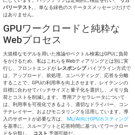
にしています。バックアップは定期的に検証を行い、
リカ
バリーテスト
, 、単なる緑色のステータスメッセージだけで
はありません。.
GPUワークロードと純粋な
Webプロセス
大規模なモデルを用いた推論やベクトル検索はGPUに負荷
をかけるため、私はこれらをWebティアリングとは別に実
行し、フロントエンドが
レスポンシブ
パイプライン方式で
は、アップロード、前処理、エンベディング、応答を分離
することで、GPUの利用率を向上させます。レイテンシの
目標に合わせてバッチサイズと量子化を選択し、メモリ負
荷とコストを削減します。 専用アクセラレータについて
は、利用率を可視化できるよう、適切なドライバー、コン
テナレイヤー、およびモニタリングを活用しています。導
入のサポートが必要な方は、
ML/AI向けGPUホスティング
を基準に、スループットと応答時間に基づいてワークロー
ドを分類し、
コスト
予測可能だ。.