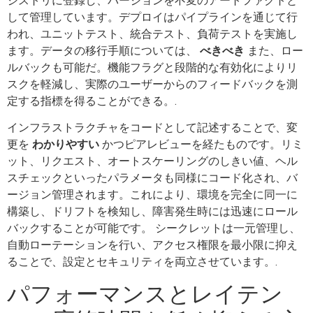
ジストリに登録し、バージョンを不変のアートファクトと
して管理しています。デプロイはパイプラインを通じて行
われ、ユニットテスト、統合テスト、負荷テストを実施し
ます。データの移行手順については、
べきべき
また、ロー
ルバックも可能だ。機能フラグと段階的な有効化によりリ
スクを軽減し、実際のユーザーからのフィードバックを測
定する指標を得ることができる。.
インフラストラクチャをコードとして記述することで、変
更を
わかりやすい
かつピアレビューを経たものです。リミ
ット、リクエスト、オートスケーリングのしきい値、ヘル
スチェックといったパラメータも同様にコード化され、バ
ージョン管理されます。これにより、環境を完全に同一に
構築し、ドリフトを検知し、障害発生時には迅速にロール
バックすることが可能です。 シークレットは一元管理し、
自動ローテーションを行い、アクセス権限を最小限に抑え
ることで、設定とセキュリティを両立させています。.
パフォーマンスとレイテン