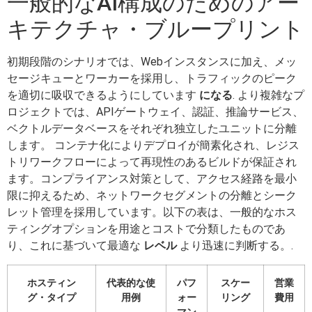
一般的なAI構成のためのアー
キテクチャ・ブループリント
初期段階のシナリオでは、Webインスタンスに加え、メッ
セージキューとワーカーを採用し、トラフィックのピーク
を適切に吸収できるようにしています
になる
. より複雑なプ
ロジェクトでは、APIゲートウェイ、認証、推論サービス、
ベクトルデータベースをそれぞれ独立したユニットに分離
します。 コンテナ化によりデプロイが簡素化され、レジス
トリワークフローによって再現性のあるビルドが保証され
ます。コンプライアンス対策として、アクセス経路を最小
限に抑えるため、ネットワークセグメントの分離とシーク
レット管理を採用しています。以下の表は、一般的なホス
ティングオプションを用途とコストで分類したものであ
り、これに基づいて最適な
レベル
より迅速に判断する。.
ホスティン
代表的な使
パフ
スケー
営業
グ・タイプ
用例
ォー
リング
費用