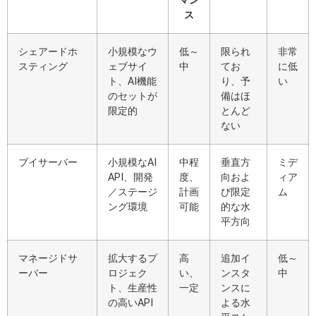
マン
ス
シェアードホ
小規模なウ
低～
限られ
非常
スティング
ェブサイ
中
てお
に低
ト、AI機能
り、予
い
のセットが
備はほ
限定的
とんど
ない
ブイサーバー
小規模なAI
中程
垂直方
ミデ
API、開発
度、
向およ
ィア
／ステージ
計画
び限定
ム
ング環境
可能
的な水
平方向
マネージドサ
拡大するプ
高
追加イ
低～
ーバー
ロジェク
い、
ンスタ
中
ト、生産性
一定
ンスに
の高いAPI
よる水