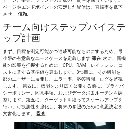
トーン、事実、ブランドの文脈の一貫性を保っています。
ページやエンドポイントの安定した配信は、直帰率を低下
させ、
信頼
.
チーム向けステップバイステ
ップ計画
まず、目標を測定可能かつ達成可能なものにするため、最
小限の有意義なユースケースを定義します
滞在
. 次に、新機
能の影響を把握するために、CPU、RAM、レイテンシ、コ
ストに関する基準値を算出します。3つ目に、その機能を一
部のユーザーに展開し、エラー率、応答時間、ログを監視
します。 第四に、機能をより広く公開する前に、プライバ
シーポリシー、同意事項、およびデータ消去ルーチンを調
整します。第五に、ターゲットを絞ってスケールアップを
行い、可観測性を強化し、将来の参照のために意思決定を
文書化します。
監査
.