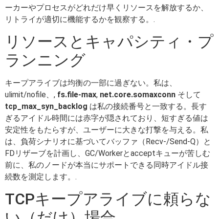
ーカーやプロセスがどれだけ早くリソースを解放するか、
リトライが適切に機能するかを観察する。.
リソースとキャパシティ・プ
ランニング
キープアライブは均衡の一部に過ぎない。私は、
ulimit/nofile、,
fs.file-max
,
net.core.somaxconn
そして
tcp_max_syn_backlog
は私の接続番号と一致する。長す
ぎるアイドル時間には赤字が隠されており、短すぎる値は
安定性をもたらすが、ユーザーに大きな打撃を与える。私
は、負荷シナリオに基づいてバッファ（Recv-/Send-Q）と
FDリザーブを計画し、GC/Workerとacceptキューが苦しむ
前に、私のノードが本当にサポートできる同時アイドル接
続数を測定します。.
TCPキープアライブに頼らな
い（だけ）場合