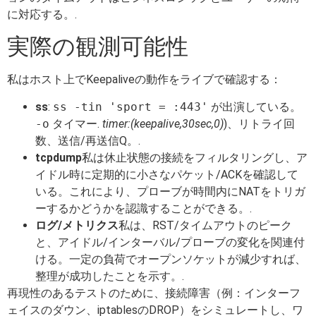
に対応する。.
実際の観測可能性
私はホスト上でKeepaliveの動作をライブで確認する：
ss
:
ss -tin 'sport = :443'
が出演している。
-o
タイマー.
timer:(keepalive,30sec,0)
)、リトライ回
数、送信/再送信Q。.
tcpdump
私は休止状態の接続をフィルタリングし、ア
イドル時に定期的に小さなパケット/ACKを確認して
いる。これにより、プローブが時間内にNATをトリガ
ーするかどうかを認識することができる。.
ログ/メトリクス
私は、RST/タイムアウトのピーク
と、アイドル/インターバル/プローブの変化を関連付
ける。一定の負荷でオープンソケットが減少すれば、
整理が成功したことを示す。.
再現性のあるテストのために、接続障害（例：インターフ
ェイスのダウン、iptablesのDROP）をシミュレートし、ワ