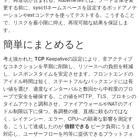
ト、再送信が含まれる。Kubernetesでは、ノード全体を変
更する前に、sysctlネームスペースを設定するポッドアノテ
ーションやinitコンテナを使ってテストする。こうすること
で、リスクを最小限に抑え、再現可能な結果を保証しま
す。.
簡単にまとめると
考え抜かれた
TCP
Keepaliveの設定により、非アクティブ
なコネクションを早期に削除し、リソースへの負担を軽減
し、レスポンスタイムを安定させます。フロントエンドの
アイドル時間は短く、ステートフルなバックエンドには長
い値を選び、適度なインターバルと数回から中程度のプロ
ーブで安全を確保する。この値をHTTP、TLS、プロキシの
タイムアウトと調和させ、ファイアウォールやNATのアイ
ドル制限以下に保つ。各調整の後、直感に頼るのではな
く、レイテンシー、エラー、CPUへの顕著な影響を測定す
る。こうして達成したのが
信頼できる
ピーク負荷にうまく
対応し、ユーザーフローを均等に提供できるプラットフォ