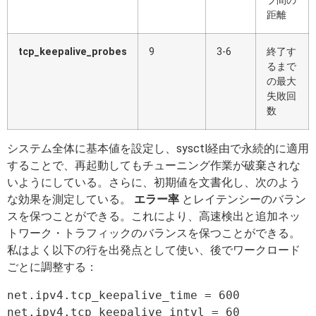
ブ間の
距離
tcp_keepalive_probes
9
3-6
終了す
るまで
の最大
失敗回
数
システム全体に基本値を設定し、sysctl経由で永続的に適用
することで、再起動してもチューニング作業が破棄されな
いようにしている。さらに、初期値を文書化し、次のよう
な効果を測定している。
エラー率
とレイテンシーのバラン
スを保つことができる。これにより、高速検出と追加ネッ
トワーク・トラフィックのバランスを保つことができる。
私はよく以下の行を出発点として使い、後でワークロード
ごとに調整する：
net.ipv4.tcp_keepalive_time = 600

net.ipv4.tcp_keepalive_intvl = 60
