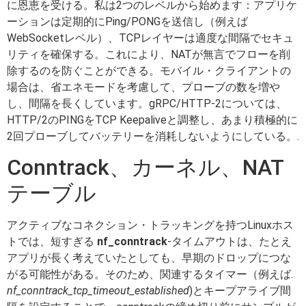
に恩恵を受ける。私は2つのレベルから始めます：アプリケ
ーションは定期的にPing/PONGを送信し（例えば
WebSocketレベル）、TCPレイヤーは適度な間隔でセキュ
リティを確保する。これにより、NATが無言でフローを削
除するのを防ぐことができる。モバイル・クライアントの
場合は、省エネモードを考慮して、プローブの数を増や
し、間隔を長くしています。gRPC/HTTP-2については、
HTTP/2のPINGをTCP Keepaliveと調整し、あまり積極的に
2回プローブしてバッテリーを消耗しないようにしている。.
Conntrack、カーネル、NAT
テーブル
アクティブなコネクション・トラッキングを持つLinuxホス
トでは、短すぎる
nf_conntrack
-タイムアウトは、たとえ
アプリが長く考えていたとしても、早期のドロップにつな
がる可能性がある。そのため、関連するタイマー（例えば.
nf_conntrack_tcp_timeout_established
)とキープアライブ間