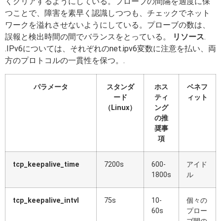
くクリアするようにしている。プローブの間隔を適度に保
つことで、障害を素早く認識しつつも、チェックでネット
ワークを溢れさせないようにしている。プローブの数は、
誤報と検出時間の間でバランスをとっている。
リソース
.
.IPv6については、それぞれのnet.ipv6変数に注意を払い、両
方のプロトコルの一貫性を保つ。.
パラメータ
スタンダ
ホス
ベネフ
ード
ティ
ィット
（Linux）
ング
の推
奨事
項
tcp_keepalive_time
7200s
600-
アイド
1800s
ル
tcp_keepalive_intvl
75s
10-
個々の
60s
プロー