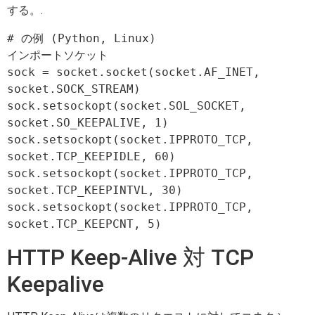
する。.
# の例 (Python, Linux)

インポートソケット

sock = socket.socket(socket.AF_INET, 
socket.SOCK_STREAM)

sock.setsockopt(socket.SOL_SOCKET, 
socket.SO_KEEPALIVE, 1)

sock.setsockopt(socket.IPPROTO_TCP, 
socket.TCP_KEEPIDLE, 60)

sock.setsockopt(socket.IPPROTO_TCP, 
socket.TCP_KEEPINTVL, 30)

sock.setsockopt(socket.IPPROTO_TCP, 
HTTP Keep-Alive 対 TCP
Keepalive