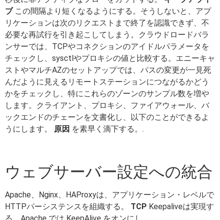
ブ
この間隔より短くなるようにする。そうしないと、アプ
リケーションは次のリクエストまで終了を認識できず、不
必要な再試行を引き起こしてしまう。クラウドロードバラ
ンサーでは、TCPやコネクションのアイドルパラメータを
チェックし、sysctlやプロキシの値と比較する。エニーキャ
ストやマルチAZのセットアップでは、パスの変更が一見死
んだように見えるリモートステーションにつながるかどう
かをチェックし、特にこれらのゾーンのサンプル数を増や
します。クライアント、プロキシ、ファイアウォール、バ
ックエンドのチェーンを文書化し、以下のことができるよ
うにします。
原因
を素早く滴下する。.
ウェブサーバー設定への統合
Apache、Nginx、HAProxyは、アプリケーション・レベルで
HTTPパーシステンスを組織する。
TCP
Keepaliveは実現す
る。Apache では KeepAlive をオンにし、