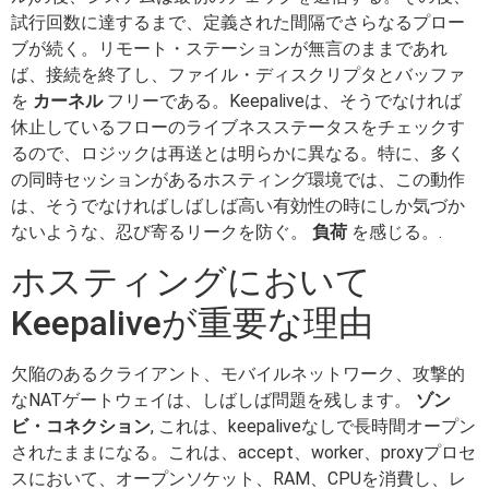
試行回数に達するまで、定義された間隔でさらなるプロー
ブが続く。リモート・ステーションが無言のままであれ
ば、接続を終了し、ファイル・ディスクリプタとバッファ
を
カーネル
フリーである。Keepaliveは、そうでなければ
休止しているフローのライブネスステータスをチェックす
るので、ロジックは再送とは明らかに異なる。特に、多く
の同時セッションがあるホスティング環境では、この動作
は、そうでなければしばしば高い有効性の時にしか気づか
ないような、忍び寄るリークを防ぐ。
負荷
を感じる。.
ホスティングにおいて
Keepaliveが重要な理由
欠陥のあるクライアント、モバイルネットワーク、攻撃的
なNATゲートウェイは、しばしば問題を残します。
ゾン
ビ・コネクション
, これは、keepaliveなしで長時間オープン
されたままになる。これは、accept、worker、proxyプロセ
スにおいて、オープンソケット、RAM、CPUを消費し、レ