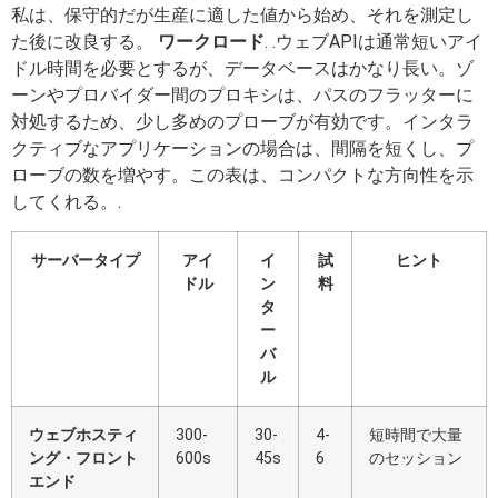
私は、保守的だが生産に適した値から始め、それを測定し
た後に改良する。
ワークロード
. .ウェブAPIは通常短いアイ
ドル時間を必要とするが、データベースはかなり長い。ゾ
ーンやプロバイダー間のプロキシは、パスのフラッターに
対処するため、少し多めのプローブが有効です。インタラ
クティブなアプリケーションの場合は、間隔を短くし、プ
ローブの数を増やす。この表は、コンパクトな方向性を示
してくれる。.
サーバータイプ
アイ
イ
試
ヒント
ドル
ン
料
タ
ー
バ
ル
ウェブホスティ
300-
30-
4-
短時間で大量
ング・フロント
600s
45s
6
のセッション
エンド