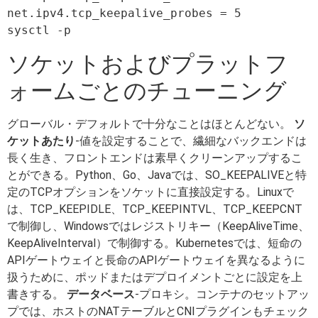
net.ipv4.tcp_keepalive_probes = 5

ソケットおよびプラットフ
ォームごとのチューニング
グローバル・デフォルトで十分なことはほとんどない。
ソ
ケットあたり
-値を設定することで、繊細なバックエンドは
長く生き、フロントエンドは素早くクリーンアップするこ
とができる。Python、Go、Javaでは、SO_KEEPALIVEと特
定のTCPオプションをソケットに直接設定する。Linuxで
は、TCP_KEEPIDLE、TCP_KEEPINTVL、TCP_KEEPCNT
で制御し、Windowsではレジストリキー（KeepAliveTime、
KeepAliveInterval）で制御する。Kubernetesでは、短命の
APIゲートウェイと長命のAPIゲートウェイを異なるように
扱うために、ポッドまたはデプロイメントごとに設定を上
書きする。
データベース
-プロキシ。コンテナのセットアッ
プでは、ホストのNATテーブルとCNIプラグインもチェック