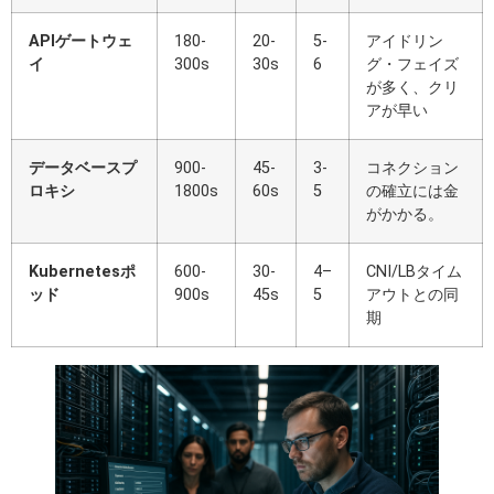
APIゲートウェ
180-
20-
5-
アイドリン
イ
300s
30s
6
グ・フェイズ
が多く、クリ
アが早い
データベースプ
900-
45-
3-
コネクション
ロキシ
1800s
60s
5
の確立には金
がかかる。
Kubernetesポ
600-
30-
4–
CNI/LBタイム
ッド
900s
45s
5
アウトとの同
期