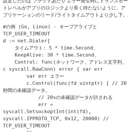
設定したのは
ソケットあたり
エラー発生時にトランスポー
トレベルがアプリのロジックより長く待たないように、ア
プリケーションのリード/ライトタイムアウトより少し下。.
#の例 (Go, Linux) - キープアライブと
TCP_USER_TIMEOUT

d := net.Dialer{

    タイムアウト: 5 * time.Second、

    KeepAlive: 30 * time.Second、

    Control: func(ネットワーク、アドレス文字列、
c syscall.RawConn) error { var err

        var err エラー

        c.Control(func(fd uintptr) { // 20
秒間の未確認データ。

            // 20sの未確認データが許される

            err = 
syscall.SetsockoptInt(int(fd), 
syscall.IPPROTO_TCP, 0x12, 20000) // 
TCP_USER_TIMEOUT
