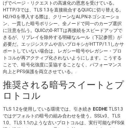
げでページ・リクエストの高速化の恩恵を受けている。
HTTP/3では、TLS 1.3を直接統合するQUICに切り替える。
H2/H3を導入する際は、クリーンなALPNネゴシエーショ
ン、一貫した暗号ポリシー、全ノードで同一のカーブ選択
に注意を払う。QUICの0-RTTは再接続をスピードアップで
きるが、リプレイを除外する明確なルール（下記参照）が
必要だ。エッジシステムや古いプロキシがHTTP/1.1しかサ
ポートしていない場合は、レガシー暗号やレガシー・プロ
トコルが再アクティブ化されないようにします。こうする
ことで、暗号化強度に妥協することなく、パフォーマンス
向上とPFS保護を両立させている。.
推奨される暗号スイートとプ
ロトコル
TLS 1.2を使用している環境では、引き続き
ECDHE
TLS1.3
ではデフォルトの暗号の組み合わせを使う。SSLv3、TLS
1.0、TLS 1.1のような古いプロトコルは、実行可能なPFS保