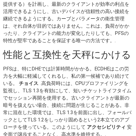
提供する）を計画し、最新のクライアントが効率の利点を
活用できるようにし、古いデバイスが信頼性の高い接続を
継続できるようにする。カーブとパラメータの衛生管理
は、それ自体が目的ではありません。これは、負荷がかか
ったり、クライアントの能力が変化したりしても、PFSの
特性が堅牢であることを保証する唯一の方法です。.
性能と互換性を天秤にかける
PFSは、特にDHEでは計算時間がかかる。ECDHEはこの労
力を大幅に軽減してくれるし、私の第一候補であり続けて
いる。
チョイス
. .高負荷時には、CPUプロファイリングを
監視し、TLS 1.3を有効にして、短いチケットライフタイム
でセッション再開を使用する。古いクライアントが最新の
暗号を扱えない場合、接続に問題が生じることがある。非
常に混在した環境では、TLS 1.3を前面に出し、フォールバ
ックとしてTLS 1.2をしっかり固めるという2本立てのアプ
ローチを使っている。このようにして
アクセシビリティ
安
全面で譲歩することなく、高水準を維持する。.