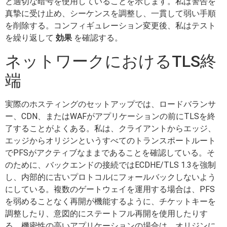
と適切な暗号を使用していることを示します。私は警告を
真摯に受け止め、シーケンスを調整し、一貫して弱い手順
を削除する。コンフィギュレーション変更後、私はテスト
を繰り返して
効果
を確認する。
ネットワークにおけるTLS終
端
実際のホスティングのセットアップでは、ロードバランサ
ー、CDN、またはWAFがアプリケーションの前にTLSを終
了することがよくある。私は、クライアントからエッジ、
エッジからオリジンというすべてのトランスポートルート
でPFSがアクティブなままであることを確認している。そ
のために、バックエンドの接続ではECDHE/TLS 1.3を強制
し、内部的に古いプロトコルにフォールバックしないよう
にしている。複数のゲートウェイを運用する場合は、PFS
を弱めることなく再開が機能するように、チケットキーを
調整したり、意図的にステートフル再開を使用したりす
る。機密性の高いアプリケーションの場合は、オリジンに