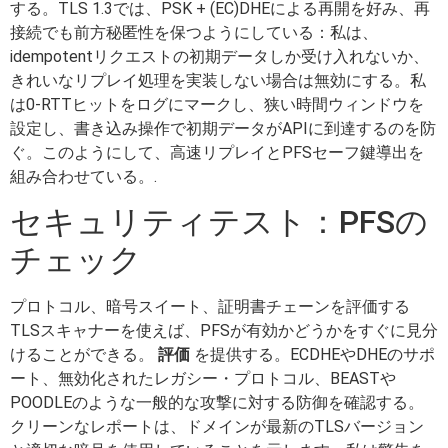
する。TLS 1.3では、PSK + (EC)DHEによる再開を好み、再
接続でも前方秘匿性を保つようにしている：私は、
idempotentリクエストの初期データしか受け入れないか、
きれいなリプレイ処理を実装しない場合は無効にする。私
は0-RTTヒットをログにマークし、狭い時間ウィンドウを
設定し、書き込み操作で初期データがAPIに到達するのを防
ぐ。このようにして、高速リプレイとPFSセーフ鍵導出を
組み合わせている。.
セキュリティテスト：PFSの
チェック
プロトコル、暗号スイート、証明書チェーンを評価する
TLSスキャナーを使えば、PFSが有効かどうかをすぐに見分
けることができる。
評価
を提供する。ECDHEやDHEのサポ
ート、無効化されたレガシー・プロトコル、BEASTや
POODLEのような一般的な攻撃に対する防御を確認する。
クリーンなレポートは、ドメインが最新のTLSバージョン