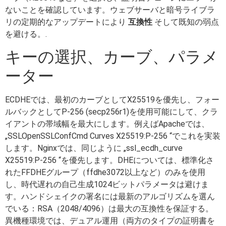
ないことを確認しています。ウェブサーバと暗号ライブラ
リの定期的なアップデートにより
互換性
そして既知の弱点
を避ける。.
キーの選択、カーブ、パラメ
ーター
ECDHEでは、最初のカーブとしてX25519を優先し、フォー
ルバックとしてP-256 (secp256r1)を使用可能にして、クラ
イアントの帯域幅を最大にします。例えばApacheでは、
„SSLOpenSSLConfCmd Curves X25519:P-256 “でこれを実装
します。Nginxでは、同じように „ssl_ecdh_curve
X25519:P-256 “を優先します。DHEについては、標準化さ
れたFFDHEグループ（ffdhe3072以上など）のみを使用
し、時代遅れの自己生成1024ビットパラメータは避けま
す。ハンドシェイクの署名には最新のアルゴリズムを選ん
でいる：RSA（2048/4096）は最大の互換性を保証する。
異機種環境では、デュアル運用（両方のタイプの証明書を