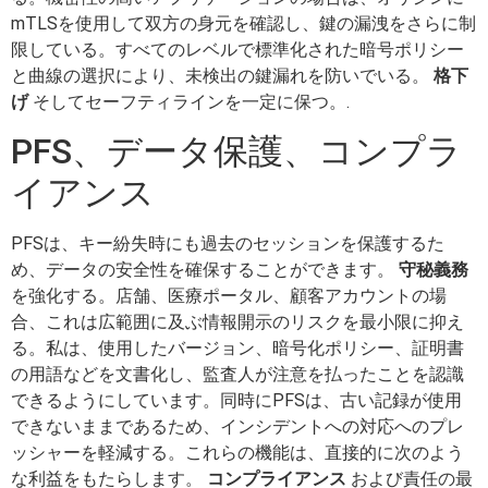
mTLSを使用して双方の身元を確認し、鍵の漏洩をさらに制
限している。すべてのレベルで標準化された暗号ポリシー
と曲線の選択により、未検出の鍵漏れを防いでいる。
格下
げ
そしてセーフティラインを一定に保つ。.
PFS、データ保護、コンプラ
イアンス
PFSは、キー紛失時にも過去のセッションを保護するた
め、データの安全性を確保することができます。
守秘義務
を強化する。店舗、医療ポータル、顧客アカウントの場
合、これは広範囲に及ぶ情報開示のリスクを最小限に抑え
る。私は、使用したバージョン、暗号化ポリシー、証明書
の用語などを文書化し、監査人が注意を払ったことを認識
できるようにしています。同時にPFSは、古い記録が使用
できないままであるため、インシデントへの対応へのプレ
ッシャーを軽減する。これらの機能は、直接的に次のよう
な利益をもたらします。
コンプライアンス
および責任の最