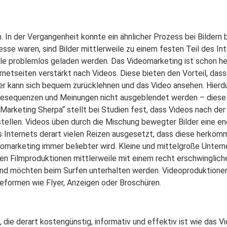
 In der Vergangenheit konnte ein ähnlicher Prozess bei Bildern
sse waren, sind Bilder mittlerweile zu einem festen Teil des I
e problemlos geladen werden. Das Videomarketing ist schon he
etseiten verstärkt nach Videos. Diese bieten den Vorteil, dass
r kann sich bequem zurücklehnen und das Video ansehen. Hierdu
esequenzen und Meinungen nicht ausgeblendet werden – diese
„Marketing Sherpa“ stellt bei Studien fest, dass Videos nach 
tellen. Videos üben durch die Mischung bewegter Bilder eine e
es Internets derart vielen Reizen ausgesetzt, dass diese herkömm
omarketing immer beliebter wird. Kleine und mittelgroße Unter
n Filmproduktionen mittlerweile mit einem recht erschwinglich
 und möchten beim Surfen unterhalten werden. Videoproduktione
beformen wie Flyer, Anzeigen oder Broschüren.
, die derart kostengünstig, informativ und effektiv ist wie das 