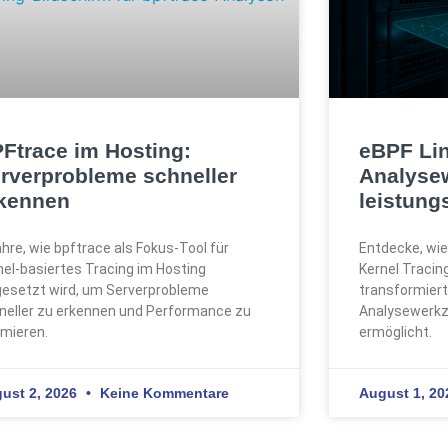
Ftrace im Hosting:
eBPF Li
rverprobleme schneller
Analyse
kennen
leistung
ahre, wie bpftrace als Fokus-Tool für
Entdecke, wie
nel-basiertes Tracing im Hosting
Kernel Tracin
gesetzt wird, um Serverprobleme
transformier
neller zu erkennen und Performance zu
Analysewerkze
imieren.
ermöglicht.
ust 2, 2026
Keine Kommentare
August 1, 2