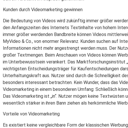
Kunden durch Videomarketing gewinnen
Die Bedeutung von Videos wird zukünftig immer größer werden.
den Anfangszeiten des Internets Textinhalte von hohem Intere
immer größer werdenden Bandbreite können Videos mittlerweil
MyVideo & Co., von enormer Relevanz. Kunden suchen auf Intern
Informationen nicht mehr angestrengt werden muss. Der Nutze
großer Textmengen. Beim Anschauen von Videos können Werb
im Unterbewusstsein verankert. Das Marktforschungsinstitut 
wichtigsten Entscheidungsträger für Kaufentscheidungen dars
Unterhaltungskraft aus. Nutzer sind durch die Schnelligkeit d
besonders interessant betrachten. Kein Wunder, dass das Vide
Videomarketing in einem besonderen Umfang: Schließlich könne
Das Videomarketing ist „in“. Nutzer mögen keine Textwüsten
wesentlich stärker in ihren Bann ziehen als herkömmliche Wer
Vorteile von Videomarketing
Es existiert keine vergleichbare Form der klassischen Werbung