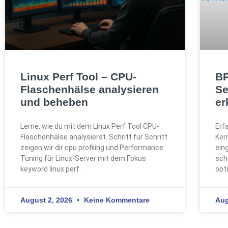
Linux Perf Tool – CPU-
BP
Flaschenhälse analysieren
Se
und beheben
er
Lerne, wie du mit dem Linux Perf Tool CPU-
Erf
Flaschenhälse analysierst. Schritt für Schritt
Ker
zeigen wir dir cpu profiling und Performance
ein
Tuning für Linux-Server mit dem Fokus
sch
keyword linux perf.
opt
August 2, 2026
Keine Kommentare
Aug