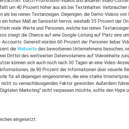
 betrachtet. Durch Promotions-Videos und anderen Video-Conte
 fällt um 40 Prozent höher aus als bei Textinhalten. Verbraucher
len als bei reinen Textanzeigen. Diejenigen, die Demo-Videos von
n ein hohes Maß an Seriosität hervor, weshalb 35 Prozent der On
mitteln reale Werte und Personen, welche bei reinen Textanzeige
s steigt die Chance auf eine Google-Listung auf Platz eins um 
Accounts. Generell würden 60 Prozent der Personen lieber Vide
ozent die
Webseite
des beworbenen Unternehmens besuchen, na
ei Drittel des weltweiten Datenvolumens auf Videoinhalte zurü
Nutzer können sich auch noch nach 30 Tagen an eine Video-Anzei
xtinformationen, da 90 Prozent der Informationen über visuelle
olle für all diejenigen eingenommen, die eine starke Internetpr
m nicht zu vernachlässigenden Faktor geworden. Außerdem führe
Digitalen Marketing“ nicht verpassen möchte, sollte den Hype 
eichen eingesetzt: