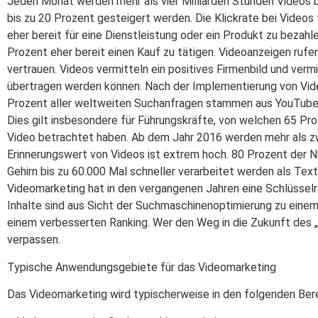
Jeden Monat werden mehr als vier Milliarden Stunden Videos
bis zu 20 Prozent gesteigert werden. Die Klickrate bei Videos
eher bereit für eine Dienstleistung oder ein Produkt zu bezah
Prozent eher bereit einen Kauf zu tätigen. Videoanzeigen rufe
vertrauen. Videos vermitteln ein positives Firmenbild und ver
übertragen werden können. Nach der Implementierung von Video
Prozent aller weltweiten Suchanfragen stammen aus YouTube-
Dies gilt insbesondere für Führungskräfte, von welchen 65 Pr
Video betrachtet haben. Ab dem Jahr 2016 werden mehr als zw
Erinnerungswert von Videos ist extrem hoch. 80 Prozent der 
Gehirn bis zu 60.000 Mal schneller verarbeitet werden als Te
Videomarketing hat in den vergangenen Jahren eine Schlüsselr
Inhalte sind aus Sicht der Suchmaschinenoptimierung zu eine
einem verbesserten Ranking. Wer den Weg in die Zukunft des „
verpassen.
Typische Anwendungsgebiete für das Videomarketing
Das Videomarketing wird typischerweise in den folgenden Ber