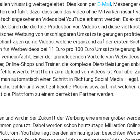
len virusartig weitergeleitet. Dies kann per
E-Mail
, Messenger 
en und führt dazu, dass sich das Video ohne Mitwirken rasant ve
enfach angesehenen Videos bei YouTube erkannt werden. Es existi
e. Durch die digitale Produktion von Videos sind diese viel kos
lassischer Werbung von unschlagbaren Umsatzsteigerungen profit
uchanfragen gerne Videos, welche ergänzend auf der ersten Such
für Werbevideos bei 11 Euro pro 100 Euro Umsatzsteigerung liege
verneunfacht. Einer der grundlegenden Vorteile von Webvideos b
, Online-Shops und Trainer, die komplexe Dienstleistungen anbie
ehlenswerte Plattform zum Upload von Videos ist YouTube. Zu
man automatisch einen Schritt in Richtung Social Media – egal,
herzähler und weist zahlreiche Plugins usw. auf, mit welchen
st die Plattform zu einem perfekten Partner werden.
n und wird in der Zukunft der Werbung eine immer größer werde
ehmen genutzt. Dabei werden schon heutzutage Milliarden Onlin
Plattform YouTube liegt bei den am häufigsten besuchten Websei