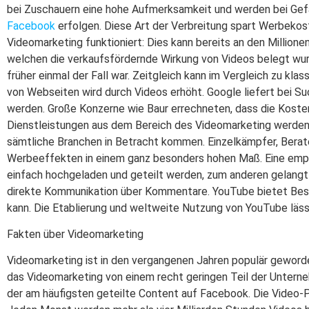
bei Zuschauern eine hohe Aufmerksamkeit und werden bei Gefal
Facebook
erfolgen. Diese Art der Verbreitung spart Werbekost
Videomarketing funktioniert: Dies kann bereits an den Million
welchen die verkaufsfördernde Wirkung von Videos belegt wurd
früher einmal der Fall war. Zeitgleich kann im Vergleich zu k
von Webseiten wird durch Videos erhöht. Google liefert bei S
werden. Große Konzerne wie Baur errechneten, dass die Kosten 
Dienstleistungen aus dem Bereich des Videomarketing werden 
sämtliche Branchen in Betracht kommen. Einzelkämpfer, Berater
Werbeeffekten in einem ganz besonders hohen Maß. Eine empf
einfach hochgeladen und geteilt werden, zum anderen gelangt 
direkte Kommunikation über Kommentare. YouTube bietet Besuc
kann. Die Etablierung und weltweite Nutzung von YouTube läs
Fakten über Videomarketing
Videomarketing ist in den vergangenen Jahren populär geworde
das Videomarketing von einem recht geringen Teil der Untern
der am häufigsten geteilte Content auf Facebook. Die Video-