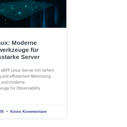
nux: Moderne
werkzeuge für
sstarke Server
 eBPF Linux-Server mit tiefem
g und effizientem Monitoring
t und moderne
uge für Observability
026
Keine Kommentare