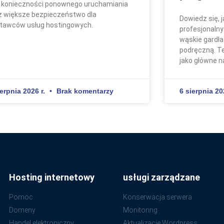
 konieczności ponownego uruchamiania
z większe bezpieczeństwo dla
Dowiedz się, j
tawców usług hostingowych.
profesjonalny
wąskie gardł
podręczną. Te
jako główne n
ierpnia 2026 r.
Brak komentarzy
6 sierpnia 20
Hosting internetowy
usługi zarządzane
Pomoc
Konserwacja serwera
Domeny
Monitoring
Handel elektroniczny
Aktualizacje Wordpress