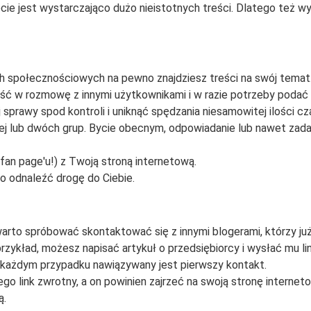
cie jest wystarczająco dużo nieistotnych treści. Dlatego też w
ch społecznościowych na pewno znajdziesz treści na swój temat
 w rozmowę z innymi użytkownikami i w razie potrzeby podać im
j sprawy spod kontroli i uniknąć spędzania niesamowitej ilości 
nej lub dwóch grup. Bycie obecnym, odpowiadanie lub nawet zad
fan page'u!) z Twoją stroną internetową.
 odnaleźć drogę do Ciebie.
 warto spróbować skontaktować się z innymi blogerami, którzy ju
rzykład, możesz napisać artykuł o przedsiębiorcy i wysłać mu li
ażdym przypadku nawiązywany jest pierwszy kontakt.
iego link zwrotny, a on powinien zajrzeć na swoją stronę intern
ą.