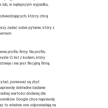
 lub, w najlepszym wypadku,
odwiedzających, którzy chcą
ży zadać sobie pytanie, który z
ientem.
a profilu firmy. Na profilu
wyśle Ci list z kodem, który
eje i nie jest fikcyjną firmą.
czytać, ponieważ są zbyt
a naprawdę dokładne badanie
żadnej wartości dodanej dla
żytkowników. Google chce naprawdę
ż to właśnie one odpowiadają na