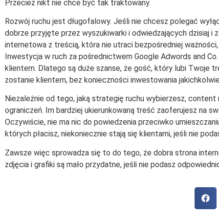
Przecież nikt nie chce być tak traktowany.
Rozwój ruchu jest długofalowy. Jeśli nie chcesz polegać wyłącz
dobrze przyjęte przez wyszukiwarki i odwiedzających dzisiaj i 
internetowa z treścią, która nie utraci bezpośredniej ważności,
Inwestycja w ruch za pośrednictwem Google Adwords and Co. je
klientem. Dlatego są duże szanse, że gość, który lubi Twoje 
zostanie klientem, bez konieczności inwestowania jakichkolwie
Niezależnie od tego, jaką strategię ruchu wybierzesz, conten
ograniczeń. Im bardziej ukierunkowaną treść zaoferujesz na s
Oczywiście, nie ma nic do powiedzenia przeciwko umieszczaniu
których płacisz, niekoniecznie stają się klientami, jeśli nie po
Zawsze więc sprowadza się to do tego, że dobra strona intern
zdjęcia i grafiki są mało przydatne, jeśli nie podasz odpowiednic