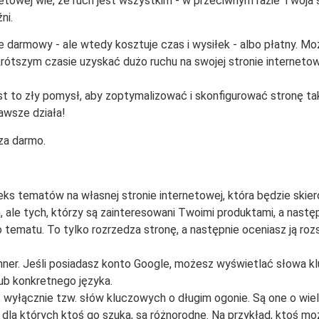
netowej wie, że ruch jest wszystkim - w przeciwnym razie Twoja 
ni.
e darmowy - ale wtedy kosztuje czas i wysiłek - albo płatny. M
ótszym czasie uzyskać dużo ruchu na swojej stronie internetow
 jest to zły pomysł, aby zoptymalizować i skonfigurować stronę ta
awsze działa!
za darmo.
tematów na własnej stronie internetowej, która będzie skier
ale tych, którzy są zainteresowani Twoimi produktami, a następn
tematu. To tylko rozrzedza stronę, a następnie oceniasz ją roz
nner. Jeśli posiadasz konto Google, możesz wyświetlać słowa k
ub konkretnego języka.
yłącznie tzw. słów kluczowych o długim ogonie. Są one o wiele
dla których ktoś go szuka, są różnorodne. Na przykład, ktoś moż