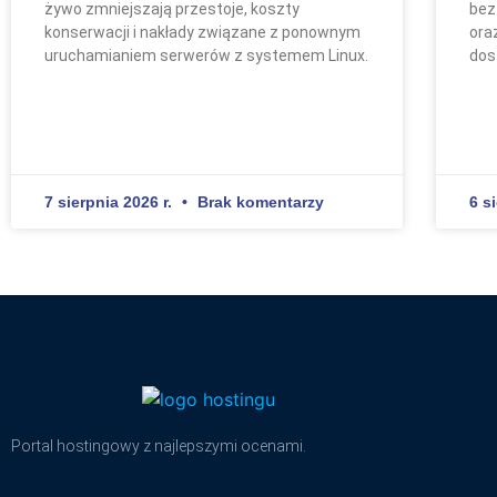
żywo zmniejszają przestoje, koszty
bez
konserwacji i nakłady związane z ponownym
ora
uruchamianiem serwerów z systemem Linux.
dos
7 sierpnia 2026 r.
Brak komentarzy
6 s
Portal hostingowy z najlepszymi ocenami.