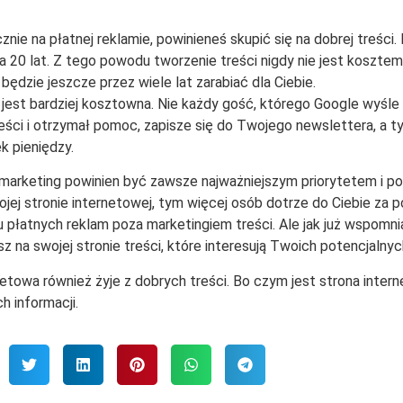
nie na płatnej reklamie, powinieneś skupić się na dobrej treści
za 20 lat. Z tego powodu tworzenie treści nigdy nie jest koszte
 będzie jeszcze przez wiele lat zarabiać dla Ciebie.
st bardziej kosztowna. Nie każdy gość, którego Google wyśle i
treści i otrzymał pomoc, zapisze się do Twojego newslettera, a 
k pieniędzy.
t marketing powinien być zawsze najważniejszym priorytetem i p
wojej stronie internetowej, tym więcej osób dotrze do Ciebie z
 płatnych reklam poza marketingiem treści. Ale jak już wspomn
dasz na swojej stronie treści, które interesują Twoich potencjalnyc
etowa również żyje z dobrych treści. Bo czym jest strona inter
h informacji.