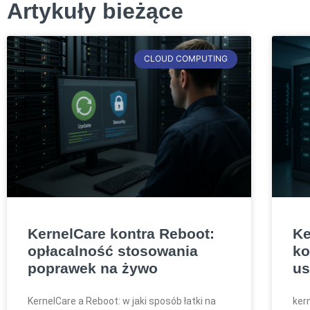
Artykuły bieżące
CLOUD COMPUTING
KernelCare kontra Reboot:
Ke
opłacalność stosowania
ko
poprawek na żywo
us
KernelCare a Reboot: w jaki sposób łatki na
ker