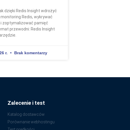
ak dzięki Redis Insight wdrożyć
 monitoring Redis, wykrywać
a i zoptymalizować pamięć
mat przewodni: Redis Insight
arzędzie.
26 r.
Brak komentarzy
Zalecenie i test
Katalog dostawców
Porównanie webhostingu
Test prędkości