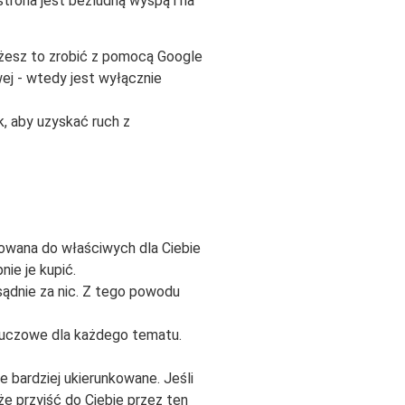
strona jest bezludną wyspą i na
ożesz to zrobić z pomocą Google
ej - wtedy jest wyłącznie
k, aby uzyskać ruch z
owana do właściwych dla Ciebie
ie je kupić.
sądnie za nic. Z tego powodu
luczowe dla każdego tematu.
 bardziej ukierunkowane. Jeśli
e przyjść do Ciebie przez ten