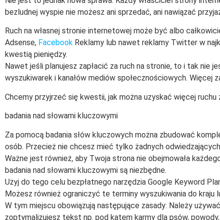
Nie jest to jednak nowa sprawa. Każdy właściciel strony inter
bezludnej wyspie nie możesz ani sprzedać, ani nawiązać przyjaź
Ruch na własnej stronie internetowej może być albo całkowici
Adsense,
Facebook
Reklamy lub nawet reklamy Twitter w najkr
kwestią pieniędzy.
Nawet jeśli planujesz zapłacić za ruch na stronie, to i tak nie
wyszukiwarek i kanałów mediów społecznościowych. Więcej z
Chcemy przyjrzeć się kwestii, jak można uzyskać więcej ruchu 
badania nad słowami kluczowymi
Za pomocą badania słów kluczowych można zbudować kompleks 
osób. Przecież nie chcesz mieć tylko żadnych odwiedzających, 
Ważne jest również, aby Twoja strona nie obejmowała każdego 
badania nad słowami kluczowymi są niezbędne.
Użyj do tego celu bezpłatnego narzędzia Google Keyword Pla
Możesz również ograniczyć te terminy wyszukiwania do kraju l
W tym miejscu obowiązują następujące zasady: Należy używać w
zoptymalizujesz tekst np. pod kątem karmy dla psów, powody, 