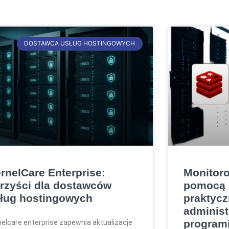
DOSTAWCA USŁUG HOSTINGOWYCH
rnelCare Enterprise:
Monitoro
rzyści dla dostawców
pomocą R
ług hostingowych
praktycz
administ
program
nelcare enterprise zapewnia aktualizacje