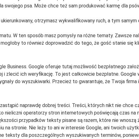
 dla swojego psa. Może chce też sam produkować karmę dla psów
b ukierunkowany, otrzymasz wykwalifikowany ruch, a tym samym 
ematu. W ten sposób masz pomysły na różne tematy. Zawsze nale
 mogłoby to również doprowadzić do tego, że gość stanie się kl
e Business. Google oferuje tutaj możliwość bezpłatnego założeni
 i zlecić ich weryfikację. To jest całkowicie bezpłatne. Google 
y do wyszukiwarki. Przecież to gwarantuje, że Twoja firma istni
e zastąpić naprawdę dobrej treści. Treści, których nikt nie chce 
ko nieliczni operatorzy stron internetowych poświęcają czas n
ększości przypadków teksty pisane są razem, które nie wnoszą 
iu na stronie. Nie leży to ani w interesie Google, ani twoich u
ne teksty dla poszczególnych wyszukiwanych terminów, poniewa