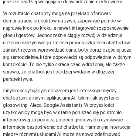
jeszcze bardziej wciągające doświadczenie użytkownika.
W rezultacie chatboty mogą na przykład oferować
demonstracje produktów na żywo, zapewniać pomoc w
naprawie krok po kroku, a nawet integrować rozpoznawanie
głosu i gestów. Jednocześnie ciągły rozwój w dziedzinie
uczenia maszynowego zmienia proces szkolenia chatbotów:
zamiast ręcznie wprowadzać dane, boty coraz częściej uczą
się samodzielnie, które odpowiedzi są odpowiednie w danym
kontekście. To nie tylko skraca czas wdrożenia, ale także
sprawia, że chatbot jest bardziej wydajny w dłuższej
perspektywie.
Innym ekscytującym obszarem jest interakcja między
chatbotami a innymi aplikacjami AI, takimi jak asystenci
głosowi (np. Alexa, Google Assistant). W przyszłości
użytkownicy mogą być w stanie poruszać się po stronie
internetowej za pomocą poleceń głosowych i uzyskiwać
informacje bezpośrednio od chatbota. Harmonijna interakcja
między różnymi usługami AI może na nowo zdefiniować