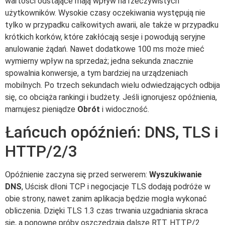
wartości odstające mają wpływ na rzeczywistych
użytkowników. Wysokie czasy oczekiwania występują nie
tylko w przypadku całkowitych awarii, ale także w przypadku
krótkich korków, które zakłócają sesje i powodują seryjne
anulowanie żądań. Nawet dodatkowe 100 ms może mieć
wymierny wpływ na sprzedaż; jedna sekunda znacznie
spowalnia konwersje, a tym bardziej na urządzeniach
mobilnych. Po trzech sekundach wielu odwiedzających odbija
się, co obciąża rankingi i budżety. Jeśli ignorujesz opóźnienia,
marnujesz pieniądze
Obrót
i widoczność.
Łańcuch opóźnień: DNS, TLS i
HTTP/2/3
Opóźnienie zaczyna się przed serwerem:
Wyszukiwanie
DNS
, Uścisk dłoni TCP i negocjacje TLS dodają podróże w
obie strony, nawet zanim aplikacja będzie mogła wykonać
obliczenia. Dzięki TLS 1.3 czas trwania uzgadniania skraca
się, a ponowne próby oszczędzają dalsze RTT. HTTP/2