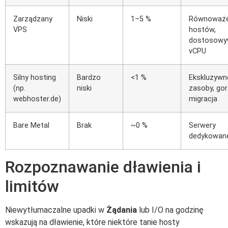
Zarządzany
Niski
1–5 %
Równoważe
VPS
hostów,
dostosowy
vCPU
Silny hosting
Bardzo
<1 %
Ekskluzywn
(np.
niski
zasoby, go
webhoster.de)
migracja
Bare Metal
Brak
~0 %
Serwery
dedykowan
Rozpoznawanie dławienia i
limitów
Niewytłumaczalne upadki w
Żądania
lub I/O na godzinę
wskazują na dławienie, które niektóre tanie hosty