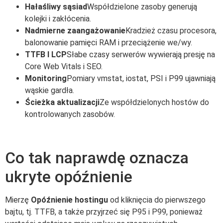
Hałaśliwy sąsiad
Współdzielone zasoby generują
kolejki i zakłócenia.
Nadmierne zaangażowanie
Kradzież czasu procesora,
balonowanie pamięci RAM i przeciążenie we/wy.
TTFB I LCP
Słabe czasy serwerów wywierają presję na
Core Web Vitals i SEO.
Monitoring
Pomiary vmstat, iostat, PSI i P99 ujawniają
wąskie gardła.
Ścieżka aktualizacji
Ze współdzielonych hostów do
kontrolowanych zasobów.
Co tak naprawdę oznacza
ukryte opóźnienie
Mierzę
Opóźnienie hostingu
od kliknięcia do pierwszego
bajtu, tj. TTFB, a także przyjrzeć się P95 i P99, ponieważ