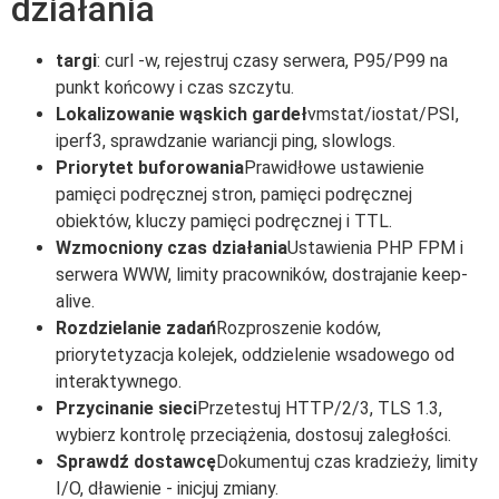
działania
targi
: curl -w, rejestruj czasy serwera, P95/P99 na
punkt końcowy i czas szczytu.
Lokalizowanie wąskich gardeł
vmstat/iostat/PSI,
iperf3, sprawdzanie wariancji ping, slowlogs.
Priorytet buforowania
Prawidłowe ustawienie
pamięci podręcznej stron, pamięci podręcznej
obiektów, kluczy pamięci podręcznej i TTL.
Wzmocniony czas działania
Ustawienia PHP FPM i
serwera WWW, limity pracowników, dostrajanie keep-
alive.
Rozdzielanie zadań
Rozproszenie kodów,
priorytetyzacja kolejek, oddzielenie wsadowego od
interaktywnego.
Przycinanie sieci
Przetestuj HTTP/2/3, TLS 1.3,
wybierz kontrolę przeciążenia, dostosuj zaległości.
Sprawdź dostawcę
Dokumentuj czas kradzieży, limity
I/O, dławienie - inicjuj zmiany.