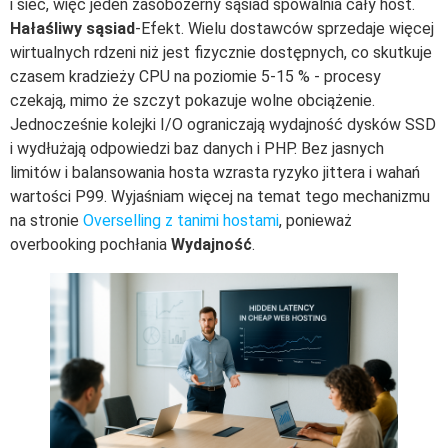
i sieć, więc jeden zasobożerny sąsiad spowalnia cały host.
Hałaśliwy sąsiad
-Efekt. Wielu dostawców sprzedaje więcej
wirtualnych rdzeni niż jest fizycznie dostępnych, co skutkuje
czasem kradzieży CPU na poziomie 5-15 % - procesy
czekają, mimo że szczyt pokazuje wolne obciążenie.
Jednocześnie kolejki I/O ograniczają wydajność dysków SSD
i wydłużają odpowiedzi baz danych i PHP. Bez jasnych
limitów i balansowania hosta wzrasta ryzyko jittera i wahań
wartości P99. Wyjaśniam więcej na temat tego mechanizmu
na stronie
Overselling z tanimi hostami
, ponieważ
overbooking pochłania
Wydajność
.