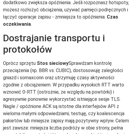
dodatkowo zwiększa opóźnienia. Jeśli rozpoznasz hotspoty,
możesz rozłożyć obciążenia, używać pamięci podręcznych i
łączyć operacje zapisu - zmniejsza to opóźnienia.
Czas
oczekiwania
.
Dostrajanie transportu i
protokołów
Oprócz sprzętu
Stos sieciowy
Sprawdzam kontrolę
przeciążenia (np. BBR vs. CUBIC), dostosowuję zaległości
gniazd i somaxconn oraz utrzymuję czasy aktywności
zgodnie z obciążeniem. W przypadku wysokich RTT warto
wznowić 0-RTT (ostrożnie, ze względu na powtórki) i
agresywnie ponownie wykorzystać istniejące sesje TLS.
Nagle / opóźnione ACK są istotne dla interfejsów API z
wieloma małymi odpowiedziami; testuję, czy koalescencja
pakietów lub mniejsze zapisy mają pozytywny wpływ. Celem
jest zawsze: mniejsza liczba podróży w obie strony, pełna