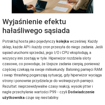
Wyjaśnienie efektu
hałaśliwego sąsiada
Potraktuj hosta jako pojedynczy
kolejka
wcześniej: Każdy
sklep, każde API i każdy cron przesyła do niego zadania. Jeśli
sąsiad uruchomi sprzedaż, jego I/O i CPU eksplodują, a
wszyscy inni zostają w tyle. Hiperwizor rozdziela sloty
czasowe, co powoduje, że lżejsze zadania cierpią, ponieważ
częściej czekają na swoje milisekundy. Baloning pamięci RAM
i swap thrashing pogarszają sytuację, gdy hiperwizor wyciąga
strony i ponownie przydziela je do wolniejszych pamięci.
Rezultat: nieprzewidywalne czasy reakcji, wysoki jitter i
nagłe przechylenie wartości P99 - czyli
Doświadczenie
użytkownika
czuje się niestabilny.