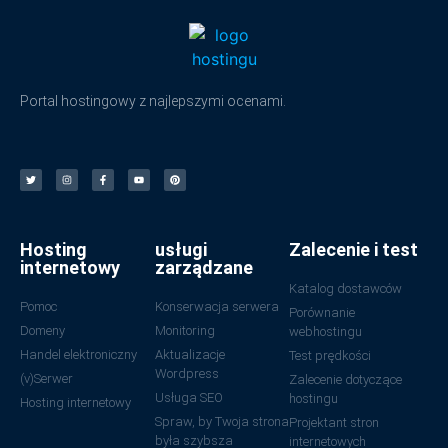
Portal hostingowy z najlepszymi ocenami.
Hosting
usługi
Zalecenie i test
internetowy
zarządzane
Katalog dostawców
Pomoc
Konserwacja serwera
Porównanie
Domeny
Monitoring
webhostingu
Handel elektroniczny
Aktualizacje
Test prędkości
Wordpress
(v)Serwer
Zalecenie dotyczące
Usługa SEO
hostingu
Hosting internetowy
Spraw, by Twoja strona
Projektant stron
była szybsza
internetowych