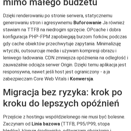
mimo małego budżetu
Dzięki renderowaniu po stronie serwera, statycznemu
generowaniu stron i agresywnemu
Buforowanie
Ja również
stawiam na TTFB na niedrogim sprzęcie. OPcache i dobra
konfiguracja PHP-FPM zapobiegają burzom forków, podczas
gdy cache obiektów przechwytuje zapytania. Minimalizuję
wtyczki, outsourcuje media i używam kompresji obrazu i
leniwego ładowania. CDN zmniejsza opóźnienia na odległość i
zauważalnie odciąża serwer Origin. Dzięki temu aplikacja jest
responsywna, nawet jeśli host jest ograniczony - a ja
zabezpieczam Core Web Vitals i
Konwersja
.
Migracja bez ryzyka: krok po
kroku do lepszych opóźnień
Przejście z hostingu współdzielonego nie musi być bolesne.
Zaczynam od
Linia bazowa
(TTFB, P95/P99, stopa
błędów), klonuję środowisko, odtwarzam obciążenie i