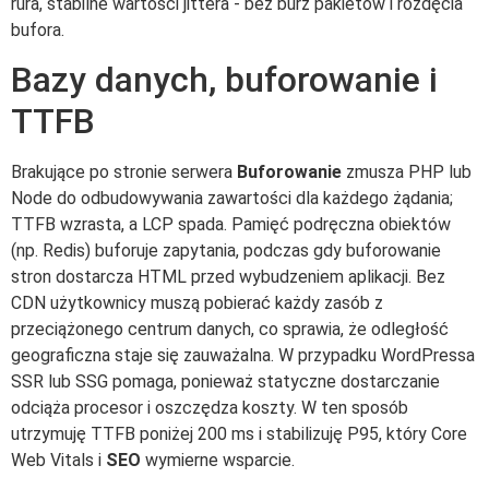
rura, stabilne wartości jittera - bez burz pakietów i rozdęcia
bufora.
Bazy danych, buforowanie i
TTFB
Brakujące po stronie serwera
Buforowanie
zmusza PHP lub
Node do odbudowywania zawartości dla każdego żądania;
TTFB wzrasta, a LCP spada. Pamięć podręczna obiektów
(np. Redis) buforuje zapytania, podczas gdy buforowanie
stron dostarcza HTML przed wybudzeniem aplikacji. Bez
CDN użytkownicy muszą pobierać każdy zasób z
przeciążonego centrum danych, co sprawia, że odległość
geograficzna staje się zauważalna. W przypadku WordPressa
SSR lub SSG pomaga, ponieważ statyczne dostarczanie
odciąża procesor i oszczędza koszty. W ten sposób
utrzymuję TTFB poniżej 200 ms i stabilizuję P95, który Core
Web Vitals i
SEO
wymierne wsparcie.