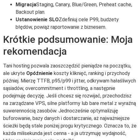
Migracja
Staging, Canary, Blue/Green, Preheat cache,
Backout plan.
Ustanowienie SLO
Zdefiniuj cele P99, budżety
błędów, powiąż raportowanie z biznesem.
Krótkie podsumowanie: Moja
rekomendacja
Tani hosting pozwala zaoszczędzić pieniądze na początku,
ale ukryte
Opóźnienie
koszty kliknięć, ranking i przychody
później. Mierzę TTFB, p95/p99 i jitter, odkrywam hałaśliwych
sąsiadów, overcommitment i throttling, a następnie
podejmuję decyzję. Jeśli chcesz się rozwijać, przechodzisz
na zarządzane VPS, silne platformy lub bare metal z wyraźną
suwerennością zasobów. Jednocześnie optymalizuję
buforowanie, bazy danych i dostarczanie, aż najważniejsze
ścieżki będą stale poniżej progu krytycznego. Oznacza to, że
każda milisekunda jest cenna - a ja utrzymuję wydajność,