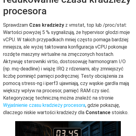
procesora
Sprawdzam
Czas kradzieży
z vmstat, top lub /proc/stat:
Wartości powyżej 5 % sygnalizują, że hypervisor głodzi moje
vCPU. W takich przypadkach mniej często pomaga bardziej:
mniejsza, ale wyżej taktowana konfiguracja vCPU pokonuje
rozdęte maszyny wirtualne na zmęczonych hostach.
Aktywuję sterowniki virtio, dostosowuję harmonogram I/O
(np. mq-deadline) i wiążę IRQ z rdzeniami, aby zmniejszyć
liczbę pominięć pamięci podręcznej. Testy obciążenia za
pomocą stress-ng i iperf3 ujawniają, czy wąskie gardła mają
większy wpływ na procesor, pamięć RAM czy sieć.
Kategoryzację techniczną można znaleźć na stronie
Wyjaśnienie czasu kradzieży procesora
, gdzie pokazuję,
dlaczego niskie wartości kradzieży dla
Constance
stoisko.