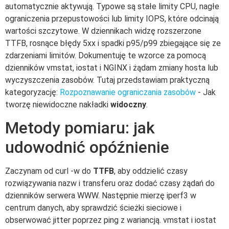
automatycznie aktywują. Typowe są stałe limity CPU, nagłe
ograniczenia przepustowości lub limity IOPS, które odcinają
wartości szczytowe. W dziennikach widzę rozszerzone
TTFB, rosnące błędy 5xx i spadki p95/p99 zbiegające się ze
zdarzeniami limitów. Dokumentuję te wzorce za pomocą
dzienników vmstat, iostat i NGINX i żądam zmiany hosta lub
wyczyszczenia zasobów. Tutaj przedstawiam praktyczną
kategoryzację:
Rozpoznawanie ograniczania zasobów
- Jak
tworzę niewidoczne nakładki
widoczny
.
Metody pomiaru: jak
udowodnić opóźnienie
Zaczynam od curl -w do
TTFB
, aby oddzielić czasy
rozwiązywania nazw i transferu oraz dodać czasy żądań do
dzienników serwera WWW. Następnie mierzę iperf3 w
centrum danych, aby sprawdzić ścieżki sieciowe i
obserwować jitter poprzez ping z wariancją. vmstat i iostat