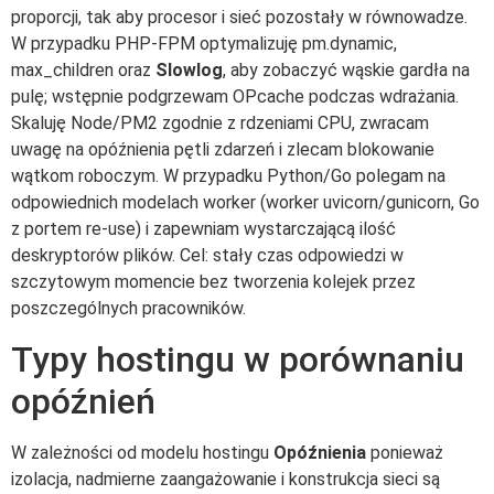
proporcji, tak aby procesor i sieć pozostały w równowadze.
W przypadku PHP-FPM optymalizuję pm.dynamic,
max_children oraz
Slowlog
, aby zobaczyć wąskie gardła na
pulę; wstępnie podgrzewam OPcache podczas wdrażania.
Skaluję Node/PM2 zgodnie z rdzeniami CPU, zwracam
uwagę na opóźnienia pętli zdarzeń i zlecam blokowanie
wątkom roboczym. W przypadku Python/Go polegam na
odpowiednich modelach worker (worker uvicorn/gunicorn, Go
z portem re-use) i zapewniam wystarczającą ilość
deskryptorów plików. Cel: stały czas odpowiedzi w
szczytowym momencie bez tworzenia kolejek przez
poszczególnych pracowników.
Typy hostingu w porównaniu
opóźnień
W zależności od modelu hostingu
Opóźnienia
ponieważ
izolacja, nadmierne zaangażowanie i konstrukcja sieci są