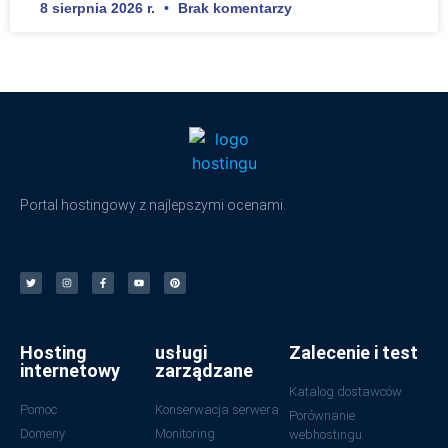
8 sierpnia 2026 r.
Brak komentarzy
Portal hostingowy z najlepszymi ocenami.
Hosting
usługi
Zalecenie i test
internetowy
zarządzane
Katalog dostawców
Pomoc
Konserwacja serwera
Porównanie
Domeny
Monitoring
webhostingu