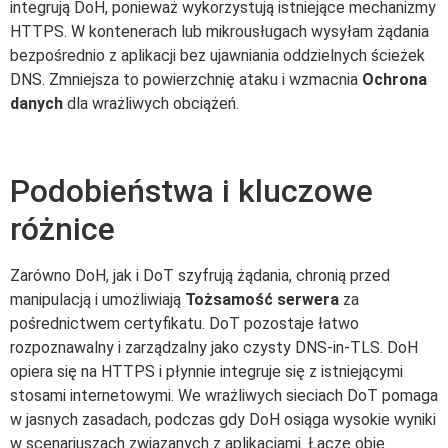
integrują DoH, ponieważ wykorzystują istniejące mechanizmy
HTTPS. W kontenerach lub mikrousługach wysyłam żądania
bezpośrednio z aplikacji bez ujawniania oddzielnych ścieżek
DNS. Zmniejsza to powierzchnię ataku i wzmacnia
Ochrona
danych
dla wrażliwych obciążeń.
Podobieństwa i kluczowe
różnice
Zarówno DoH, jak i DoT szyfrują żądania, chronią przed
manipulacją i umożliwiają
Tożsamość serwera
za
pośrednictwem certyfikatu. DoT pozostaje łatwo
rozpoznawalny i zarządzalny jako czysty DNS-in-TLS. DoH
opiera się na HTTPS i płynnie integruje się z istniejącymi
stosami internetowymi. We wrażliwych sieciach DoT pomaga
w jasnych zasadach, podczas gdy DoH osiąga wysokie wyniki
w scenariuszach związanych z aplikacjami. Łączę obie