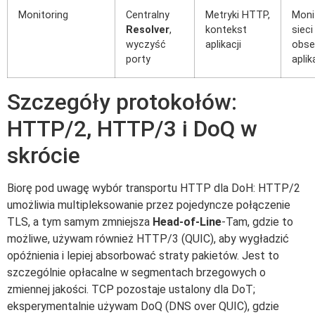
Monitoring
Centralny
Metryki HTTP,
Moni
Resolver
,
kontekst
sieci
wyczyść
aplikacji
obse
porty
aplik
Szczegóły protokołów:
HTTP/2, HTTP/3 i DoQ w
skrócie
Biorę pod uwagę wybór transportu HTTP dla DoH: HTTP/2
umożliwia multipleksowanie przez pojedyncze połączenie
TLS, a tym samym zmniejsza
Head-of-Line
-Tam, gdzie to
możliwe, używam również HTTP/3 (QUIC), aby wygładzić
opóźnienia i lepiej absorbować straty pakietów. Jest to
szczególnie opłacalne w segmentach brzegowych o
zmiennej jakości. TCP pozostaje ustalony dla DoT;
eksperymentalnie używam DoQ (DNS over QUIC), gdzie