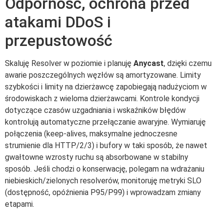
Odporność, ochrona przed
atakami DDoS i
przepustowość
Skaluję Resolver w poziomie i planuję
Anycast
, dzięki czemu
awarie poszczególnych węzłów są amortyzowane. Limity
szybkości i limity na dzierżawcę zapobiegają nadużyciom w
środowiskach z wieloma dzierżawcami. Kontrole kondycji
dotyczące czasów uzgadniania i wskaźników błędów
kontrolują automatyczne przełączanie awaryjne. Wymiaruję
połączenia (keep-alives, maksymalne jednoczesne
strumienie dla HTTP/2/3) i bufory w taki sposób, że nawet
gwałtowne wzrosty ruchu są absorbowane w stabilny
sposób. Jeśli chodzi o konserwację, polegam na wdrażaniu
niebieskich/zielonych resolverów, monitoruję metryki SLO
(dostępność, opóźnienia P95/P99) i wprowadzam zmiany
etapami.