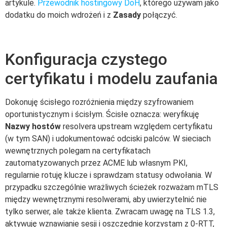
artykule.
Przewodnik hostingowy DoH
, którego używam jako
dodatku do moich wdrożeń i z
Zasady
połączyć.
Konfiguracja czystego
certyfikatu i modelu zaufania
Dokonuję ścisłego rozróżnienia między szyfrowaniem
oportunistycznym i ścisłym. Ścisłe oznacza: weryfikuję
Nazwy hostów
resolvera upstream względem certyfikatu
(w tym SAN) i udokumentować odciski palców. W sieciach
wewnętrznych polegam na certyfikatach
zautomatyzowanych przez ACME lub własnym PKI,
regularnie rotuję klucze i sprawdzam statusy odwołania. W
przypadku szczególnie wrażliwych ścieżek rozważam mTLS
między wewnętrznymi resolwerami, aby uwierzytelnić nie
tylko serwer, ale także klienta. Zwracam uwagę na TLS 1.3,
aktywuję wznawianie sesji i oszczędnie korzystam z 0-RTT,