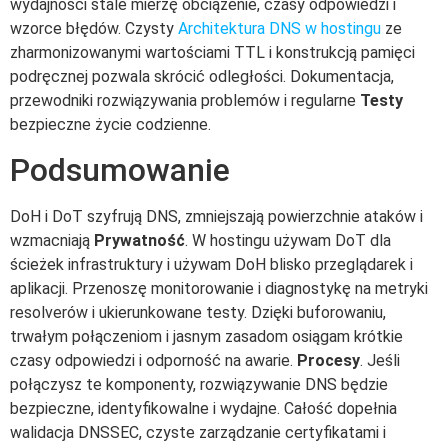
wydajności stale mierzę obciążenie, czasy odpowiedzi i
wzorce błędów. Czysty
Architektura DNS w hostingu
ze
zharmonizowanymi wartościami TTL i konstrukcją pamięci
podręcznej pozwala skrócić odległości. Dokumentacja,
przewodniki rozwiązywania problemów i regularne
Testy
bezpieczne życie codzienne.
Podsumowanie
DoH i DoT szyfrują DNS, zmniejszają powierzchnie ataków i
wzmacniają
Prywatność
. W hostingu używam DoT dla
ścieżek infrastruktury i używam DoH blisko przeglądarek i
aplikacji. Przenoszę monitorowanie i diagnostykę na metryki
resolverów i ukierunkowane testy. Dzięki buforowaniu,
trwałym połączeniom i jasnym zasadom osiągam krótkie
czasy odpowiedzi i odporność na awarie.
Procesy
. Jeśli
połączysz te komponenty, rozwiązywanie DNS będzie
bezpieczne, identyfikowalne i wydajne. Całość dopełnia
walidacja DNSSEC, czyste zarządzanie certyfikatami i