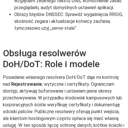
względem zwykłego tekstu DNS, wzmocnienie zasad
przeglądarki, audyt domyślnych ustawień aplikacji.
Obrazy błędów DNSSEC: Sprawdź wygaśnięcia RRSIG,
skośność zegara i aktualizacje kotwicy zaufania;
tymczasowo użyj „serve-stale“.
Obsługa resolwerów
DoH/DoT: Role i modele
Posiadanie własnego resolvera DoH/DoT daje mi kontrolę
nad
Rejestrowanie
, wytyczne i certyfikaty. Ograniczam
dostęp, aktywuję buforowanie i ustawiam jasne okresy
przechowywania. W przypadku środowisk kampusowych lub
korporacyjnych ściśle weryfikuję certyfikaty i dokumentuję
odciski palców. Publiczne resolwery oferują punkt wejścia,
ale klientom hostingowym często opłaca się mieć własną
usługę. W ten sposób łączę ochronę danych, krótkie ścieżki i