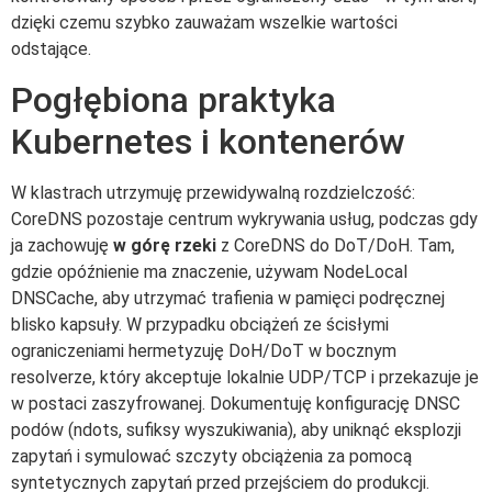
dzięki czemu szybko zauważam wszelkie wartości
odstające.
Pogłębiona praktyka
Kubernetes i kontenerów
W klastrach utrzymuję przewidywalną rozdzielczość:
CoreDNS pozostaje centrum wykrywania usług, podczas gdy
ja zachowuję
w górę rzeki
z CoreDNS do DoT/DoH. Tam,
gdzie opóźnienie ma znaczenie, używam NodeLocal
DNSCache, aby utrzymać trafienia w pamięci podręcznej
blisko kapsuły. W przypadku obciążeń ze ścisłymi
ograniczeniami hermetyzuję DoH/DoT w bocznym
resolverze, który akceptuje lokalnie UDP/TCP i przekazuje je
w postaci zaszyfrowanej. Dokumentuję konfigurację DNSC
podów (ndots, sufiksy wyszukiwania), aby uniknąć eksplozji
zapytań i symulować szczyty obciążenia za pomocą
syntetycznych zapytań przed przejściem do produkcji.