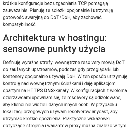
krótkie konfiguracje bez uzgadniania TCP pomagają
zauważalnie. Planuję te ścieżki opcjonalnie i utrzymuję
gotowość awaryjną do DoT/DoH, aby zachować
kompatybilność.
Architektura w hostingu:
sensowne punkty użycia
Definiuję wyraźne strefy: wewnętrzne resolvery mówią DoT
do zaufanych upstreamów, podczas gdy przeglądarki lub
kontenery opcjonalnie używają DoH. W ten sposób utrzymuję
kontrolę nad wewnętrznymi ścieżkami i daję aplikacjom
opartym na HTTPS
DNS
-kanały. W konfiguracjach z wieloma
dzierżawcami upewniam się, że resolwery są odizolowane,
aby klienci nie widzieli danych innych osób. W przypadku
lokalizacji brzegowych używam resolverów anycast, aby
utrzymać krótkie opóźnienia. Praktyczne wskazówki
dotyczące strojenia i wariantów proxy można znaleźć w tym