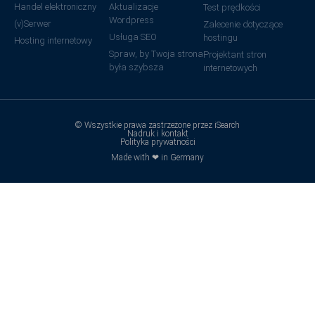
Handel elektroniczny
Aktualizacje
Test prędkości
Wordpress
(v)Serwer
Zalecenie dotyczące
Usługa SEO
hostingu
Hosting internetowy
Spraw, by Twoja strona
Projektant stron
była szybsza
internetowych
© Wszystkie prawa zastrzeżone przez iSearch
Nadruk i kontakt
Polityka prywatności
Made with ❤ in Germany