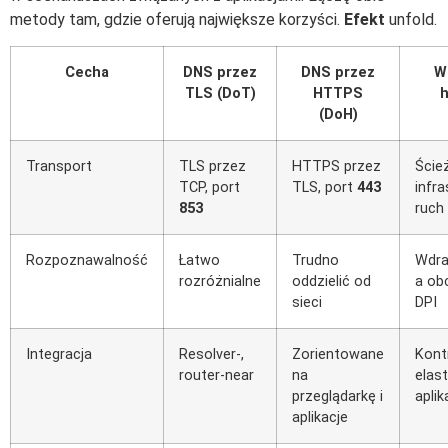
metody tam, gdzie oferują największe korzyści.
Efekt
unfold.
Cecha
DNS przez
DNS przez
W
TLS (DoT)
HTTPS
h
(DoH)
Transport
TLS przez
HTTPS przez
Ścież
TCP, port
TLS, port
443
infra
853
ruch 
Rozpoznawalność
Łatwo
Trudno
Wdra
rozróżnialne
oddzielić od
a ob
sieci
DPI
Integracja
Resolver-,
Zorientowane
Kontr
router-near
na
elas
przeglądarkę i
aplik
aplikacje