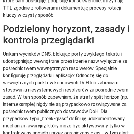
które sam obsługuję, podpisuję konsekwentnie, utrzymuję
TTL zgodnie z rolloverami i dokumentuję procesy rotacji
kluczy w czysty sposób.
Podzielony horyzont, zasady i
kontrola przeglądarki
Unikam wycieków DNS, blokując porty zwykłego tekstu i
udostępniając wewnętrzne przestrzenie nazw wyłącznie za
pośrednictwem wewnętrznych resolwerów. Specjalnie
konfiguruję przeglądarki i aplikacje: Odnoszę się do
wewnętrznych punktów końcowych DoH lub zabraniam
stosowania niesystemowych resolverów za pośrednictwem
zasad. W ten sposób zapewniam, że strefy split horizon (np.
intern.example) nigdy nie są przypadkowo rozwiązywane za
pośrednictwem publicznych dostawców DoH. Dla
przypadków typu „break-glass“ definiuję udokumentowany
mechanizm awaryjny, który może być aktywowany tylko w
kontrolowany sposób i przez ograniczony czas - w tym alert,