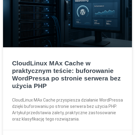
CloudLinux MAx Cache w
praktycznym teście: buforowanie
WordPressa po stronie serwera bez
użycia PHP
CloudLinux MAx Cache przyspiesza działanie WordPressa
dzięki buforowaniu po stronie serwera bez użycia PHP.
Artykuł przedstawia zalety, praktyczne zastosowanie
oraz klasyfikację tego rozwiązania.