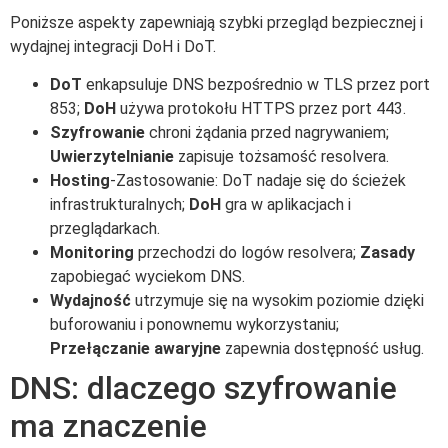
Poniższe aspekty zapewniają szybki przegląd bezpiecznej i
wydajnej integracji DoH i DoT.
DoT
enkapsuluje DNS bezpośrednio w TLS przez port
853;
DoH
używa protokołu HTTPS przez port 443.
Szyfrowanie
chroni żądania przed nagrywaniem;
Uwierzytelnianie
zapisuje tożsamość resolvera.
Hosting
-Zastosowanie: DoT nadaje się do ścieżek
infrastrukturalnych;
DoH
gra w aplikacjach i
przeglądarkach.
Monitoring
przechodzi do logów resolvera;
Zasady
zapobiegać wyciekom DNS.
Wydajność
utrzymuje się na wysokim poziomie dzięki
buforowaniu i ponownemu wykorzystaniu;
Przełączanie awaryjne
zapewnia dostępność usług.
DNS: dlaczego szyfrowanie
ma znaczenie