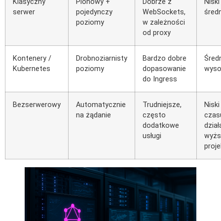
Klasyczny
Pionowy +
Dobrze z
Niski
serwer
pojedynczy
WebSockets,
śred
poziomy
w zależności
od proxy
Kontenery /
Drobnoziarnisty
Bardzo dobre
Śred
Kubernetes
poziomy
dopasowanie
wyso
do Ingress
Bezserwerowy
Automatycznie
Trudniejsze,
Niski
na żądanie
często
czas
dodatkowe
dział
usługi
wyżs
proj