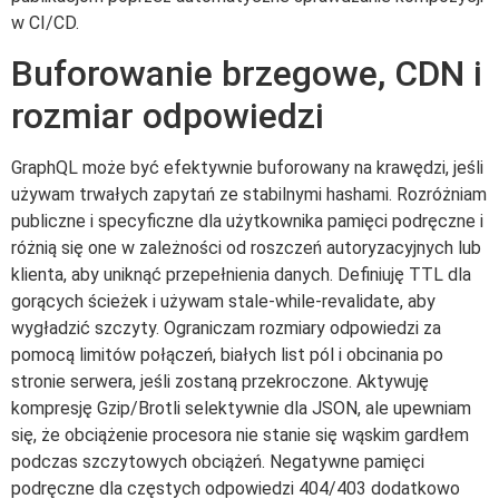
w CI/CD.
Buforowanie brzegowe, CDN i
rozmiar odpowiedzi
GraphQL może być efektywnie buforowany na krawędzi, jeśli
używam trwałych zapytań ze stabilnymi hashami. Rozróżniam
publiczne i specyficzne dla użytkownika pamięci podręczne i
różnią się one w zależności od roszczeń autoryzacyjnych lub
klienta, aby uniknąć przepełnienia danych. Definiuję TTL dla
gorących ścieżek i używam stale-while-revalidate, aby
wygładzić szczyty. Ograniczam rozmiary odpowiedzi za
pomocą limitów połączeń, białych list pól i obcinania po
stronie serwera, jeśli zostaną przekroczone. Aktywuję
kompresję Gzip/Brotli selektywnie dla JSON, ale upewniam
się, że obciążenie procesora nie stanie się wąskim gardłem
podczas szczytowych obciążeń. Negatywne pamięci
podręczne dla częstych odpowiedzi 404/403 dodatkowo