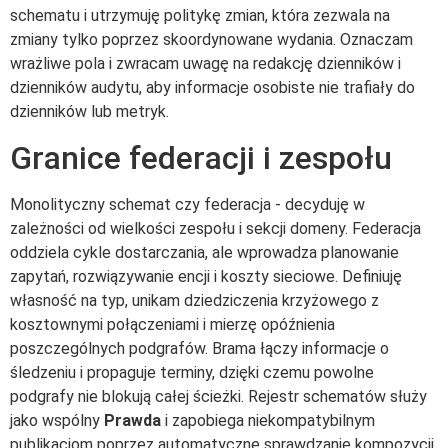
schematu i utrzymuję politykę zmian, która zezwala na
zmiany tylko poprzez skoordynowane wydania. Oznaczam
wrażliwe pola i zwracam uwagę na redakcję dzienników i
dzienników audytu, aby informacje osobiste nie trafiały do
dzienników lub metryk.
Granice federacji i zespołu
Monolityczny schemat czy federacja - decyduję w
zależności od wielkości zespołu i sekcji domeny. Federacja
oddziela cykle dostarczania, ale wprowadza planowanie
zapytań, rozwiązywanie encji i koszty sieciowe. Definiuję
własność na typ, unikam dziedziczenia krzyżowego z
kosztownymi połączeniami i mierzę opóźnienia
poszczególnych podgrafów. Brama łączy informacje o
śledzeniu i propaguje terminy, dzięki czemu powolne
podgrafy nie blokują całej ścieżki. Rejestr schematów służy
jako wspólny
Prawda
i zapobiega niekompatybilnym
publikacjom poprzez automatyczne sprawdzanie kompozycji