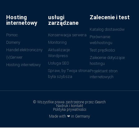
Hosting
usługi
Zalecenie i test
internetowy
zarządzane
Katalog dostawców
Pomoc
Konserwacja serwera
Porównanie
Domeny
Monitoring
webhostingu
Handel elektroniczny
Aktualizacje
Test prędkości
Wordpress
(v)Serwer
Zalecenie dotyczące
Usługa SEO
hostingu
Hosting internetowy
Spraw, by Twoja strona
Projektant stron
była szybsza
internetowych
© Wszystkie prawa zastrzeżone przez iSearch
Nadruk i kontakt
Polityka prywatności
Made with ❤ in Germany