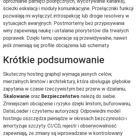
opróżnianie pamięci podręcznych, wycofywanie kanarka),
ścieżki eskalacji i moduły komunikacyjne. Przełączniki funkcji
pozwalają mi wyłączyć introspekcję lub drogie resolvery w
sytuacjach awaryjnych. Postmortemy bez przypisywania
winy zapewniają naukę i ustalanie priorytetów dla trwałych
poprawek. Dzięki temu operacje są przewidywalne, nawet
jeśli zmieniają się profile obciążenia lub schematy.
Krótkie podsumowanie
Skuteczny hosting graphql wymaga jasnych celów,
mierzalnych limitów i architektury, która obsługuje głębokie
zapytania w czasie rzeczywistym bez przerw w działaniu;
Skalowanie
oraz
Bezpieczeństwo
należą do siebie.
Zmniejszam obciążenie i ryzyko dzięki limitom, buforowaniu,
DataLoader i czystemu autoryzacji. Odpowiedni model
hostingu oszczędza pieniądze w okresach bezczynności i
amortyzuje szczyty. CI/CD, rejestr i obserwowalność
zapewniają, że zmiany są wprowadzane w kontrolowany