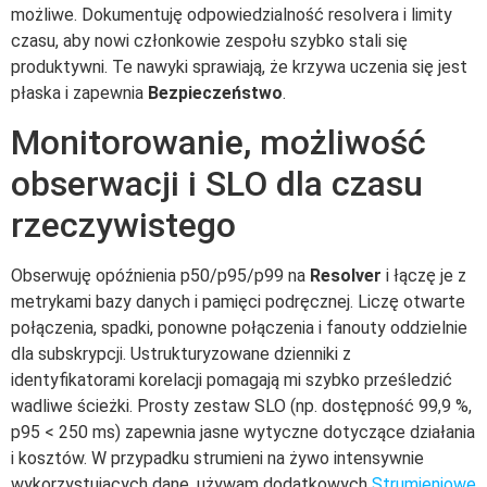
możliwe. Dokumentuję odpowiedzialność resolvera i limity
czasu, aby nowi członkowie zespołu szybko stali się
produktywni. Te nawyki sprawiają, że krzywa uczenia się jest
płaska i zapewnia
Bezpieczeństwo
.
Monitorowanie, możliwość
obserwacji i SLO dla czasu
rzeczywistego
Obserwuję opóźnienia p50/p95/p99 na
Resolver
i łączę je z
metrykami bazy danych i pamięci podręcznej. Liczę otwarte
połączenia, spadki, ponowne połączenia i fanouty oddzielnie
dla subskrypcji. Ustrukturyzowane dzienniki z
identyfikatorami korelacji pomagają mi szybko prześledzić
wadliwe ścieżki. Prosty zestaw SLO (np. dostępność 99,9 %,
p95 < 250 ms) zapewnia jasne wytyczne dotyczące działania
i kosztów. W przypadku strumieni na żywo intensywnie
wykorzystujących dane, używam dodatkowych
Strumieniowe