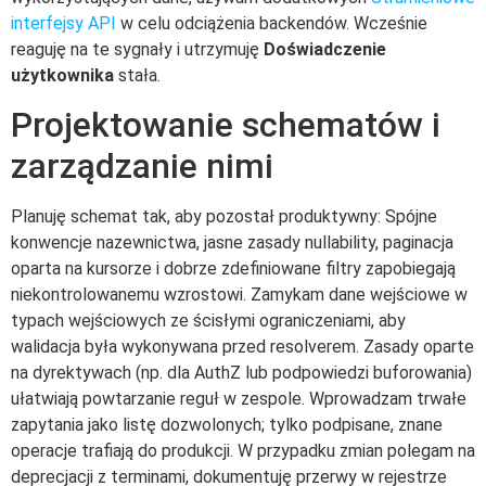
interfejsy API
w celu odciążenia backendów. Wcześnie
reaguję na te sygnały i utrzymuję
Doświadczenie
użytkownika
stała.
Projektowanie schematów i
zarządzanie nimi
Planuję schemat tak, aby pozostał produktywny: Spójne
konwencje nazewnictwa, jasne zasady nullability, paginacja
oparta na kursorze i dobrze zdefiniowane filtry zapobiegają
niekontrolowanemu wzrostowi. Zamykam dane wejściowe w
typach wejściowych ze ścisłymi ograniczeniami, aby
walidacja była wykonywana przed resolverem. Zasady oparte
na dyrektywach (np. dla AuthZ lub podpowiedzi buforowania)
ułatwiają powtarzanie reguł w zespole. Wprowadzam trwałe
zapytania jako listę dozwolonych; tylko podpisane, znane
operacje trafiają do produkcji. W przypadku zmian polegam na
deprecjacji z terminami, dokumentuję przerwy w rejestrze