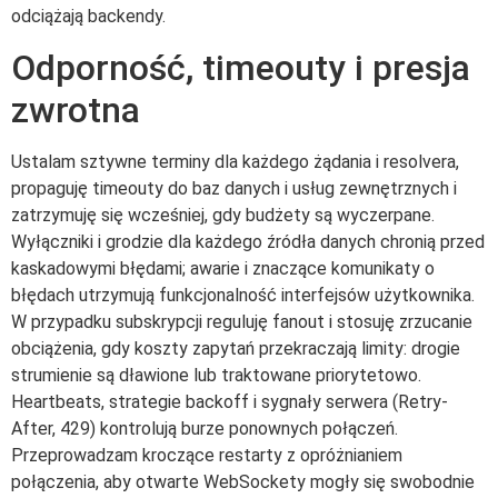
odciążają backendy.
Odporność, timeouty i presja
zwrotna
Ustalam sztywne terminy dla każdego żądania i resolvera,
propaguję timeouty do baz danych i usług zewnętrznych i
zatrzymuję się wcześniej, gdy budżety są wyczerpane.
Wyłączniki i grodzie dla każdego źródła danych chronią przed
kaskadowymi błędami; awarie i znaczące komunikaty o
błędach utrzymują funkcjonalność interfejsów użytkownika.
W przypadku subskrypcji reguluję fanout i stosuję zrzucanie
obciążenia, gdy koszty zapytań przekraczają limity: drogie
strumienie są dławione lub traktowane priorytetowo.
Heartbeats, strategie backoff i sygnały serwera (Retry-
After, 429) kontrolują burze ponownych połączeń.
Przeprowadzam kroczące restarty z opróżnianiem
połączenia, aby otwarte WebSockety mogły się swobodnie