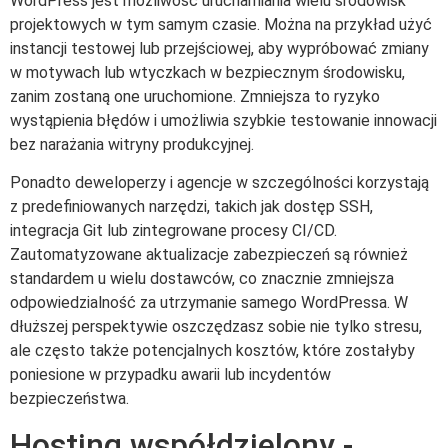
WordPress jest możliwość uruchamiania wielu środowisk
projektowych w tym samym czasie. Można na przykład użyć
instancji testowej lub przejściowej, aby wypróbować zmiany
w motywach lub wtyczkach w bezpiecznym środowisku,
zanim zostaną one uruchomione. Zmniejsza to ryzyko
wystąpienia błędów i umożliwia szybkie testowanie innowacji
bez narażania witryny produkcyjnej.
Ponadto deweloperzy i agencje w szczególności korzystają
z predefiniowanych narzędzi, takich jak dostęp SSH,
integracja Git lub zintegrowane procesy CI/CD.
Zautomatyzowane aktualizacje zabezpieczeń są również
standardem u wielu dostawców, co znacznie zmniejsza
odpowiedzialność za utrzymanie samego WordPressa. W
dłuższej perspektywie oszczędzasz sobie nie tylko stresu,
ale często także potencjalnych kosztów, które zostałyby
poniesione w przypadku awarii lub incydentów
bezpieczeństwa.
Hosting współdzielony -