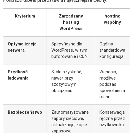
Poniższa tabela przedstawia najważniejsze cechy:
Kryterium
Zarządzany
hosting
hosting
wspólny
WordPress
Optymalizacja
Specyficzne dla
Ogólna
serwera
WordPress, w tym
standardowa
buforowanie i CDN
konfiguracja
Prędkość
Stała szybkość,
Wahania,
ładowania
nawet przy
możliwe
szczytowym
podczas
obciążeniu
spowolnienia
ruchu
Bezpieczeństwo
Zautomatyzowane
Konserwacja
zapory sieciowe,
ręczna przez
aktualizacje, kopie
użytkownika
zapasowe