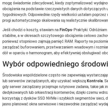
mogę świadomie zdecydować, kiedy zoptymalizować wydajność,
obciążenia na podstawie rzeczywistych danych dotyczących u
tygodniowych. Odpowiednie rzędy wielkości ustalam poprzez w
progi automatycznego skalowania są realistycznie skalibrowan
Jeśli chodzi o koszty, stawiam na
FinOps
-Praktyki: Odróżniam
stabilne, a w okresach szczytowego obciążenia celowo zachow
ponieważ stopniowo zajmują pamięć RAM. Raporty na poziomie 
zarządzać buforowaniem, przetwarzaniem wsadowym i rozmi
dół w oparciu o harmonogram, aby efektywniej obsługiwać obc
Wybór odpowiedniego środow
Środowiska współdzielone często nie zapewniają wystarczając
lub serwerów zarządzanych, aby uzyskać większą
Kontrola
. 
gdy serwer zarządzany przejmuje rutynowe zadania, takie jak
dedykowanych lub orkiestracji kontenerów, dzięki czemu wdro
korzystają z dysków SSD NVMe i szybkich segmentów sieci, dz
jasno planować okna serwisowe i niezawodnie zarządzać wyda