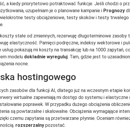
 a kiedy priorytetowo potraktować funkcje. Jeśli chodzi o prz
żytkowania, uzupełniam je o planowane kampanie i
Prognozy
dl
ielokrotne testy obciążeniowe, testy skoków i testy trwałego 
e.
 koszty stałe od zmiennych, rezerwuję długoterminowe zasoby ty
uję elastyczność. Pamięci podręczne, indeksy wektorowe i pul
usług pokazują mi koszty na transakcję lub na 1000 zapytań, c
arem modelu
dokładnie wyreguluj
. Tam, gdzie jest to uzasadnion
iążenia nocne.
iska hostingowego
ych zasobów dla funkcji AI, dlatego już na wczesnym etapie k
Serwery wirtualne zapewniają mi dostęp do systemu i elastyczn
 instalowanie poprawek. W przypadku dużego obciążenia oblicz
żenia są powtarzalne i skalowalne. Obciążenia wymagające int
ięki czemu zapytania są przetwarzane płynnie. Oceniam równie
jnością.
rozszerzalny
pozostać.