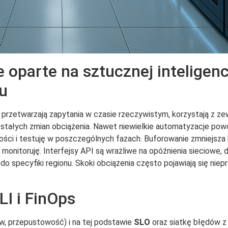
 oparte na sztucznej inteligenc
u
ji przetwarzają zapytania w czasie rzeczywistym, korzystają z ze
stałych zmian obciążenia. Nawet niewielkie automatyzacje pow
ości i testuję w poszczególnych fazach. Buforowanie zmniejsza 
monitoruję. Interfejsy API są wrażliwe na opóźnienia sieciowe
o specyfiki regionu. Skoki obciążenia często pojawiają się niep
I i FinOps
w, przepustowość) i na tej podstawie
SLO
oraz siatkę błędów z 