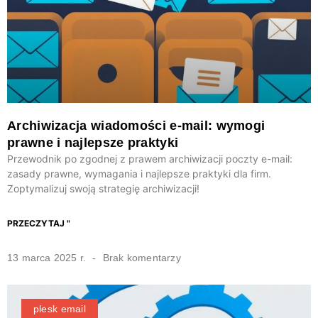
Archiwizacja wiadomości e-mail: wymogi
prawne i najlepsze praktyki
Przewodnik po zgodnej z prawem archiwizacji poczty e-mail:
zasady prawne, wymagania i najlepsze praktyki dla firm.
Zoptymalizuj swoją strategię archiwizacji!
PRZECZYTAJ "
13 marca 2025 r.
Brak komentarzy
plesk email