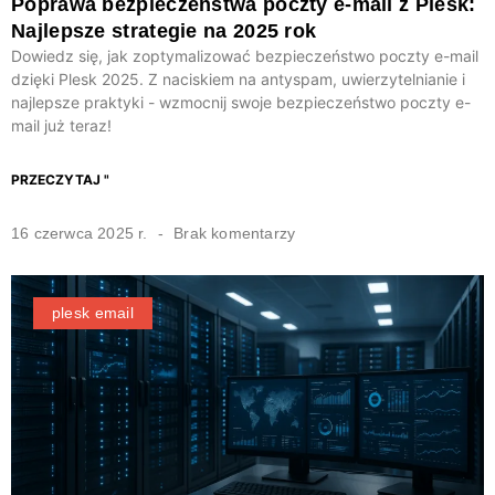
Poprawa bezpieczeństwa poczty e-mail z Plesk:
Najlepsze strategie na 2025 rok
Dowiedz się, jak zoptymalizować bezpieczeństwo poczty e-mail
dzięki Plesk 2025. Z naciskiem na antyspam, uwierzytelnianie i
najlepsze praktyki - wzmocnij swoje bezpieczeństwo poczty e-
mail już teraz!
PRZECZYTAJ "
16 czerwca 2025 r.
Brak komentarzy
plesk email