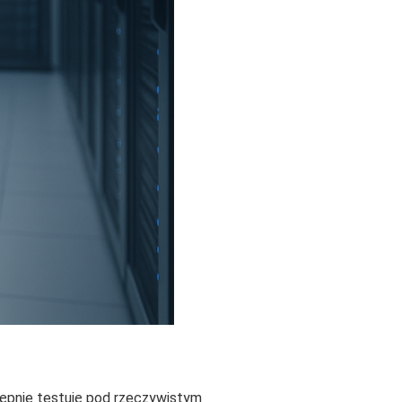
ępnie testuję pod rzeczywistym