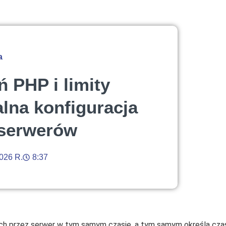
a
 PHP i limity
lna konfiguracja
 serwerów
026 R.
8:37
ch przez serwer w tym samym czasie, a tym samym określa czas