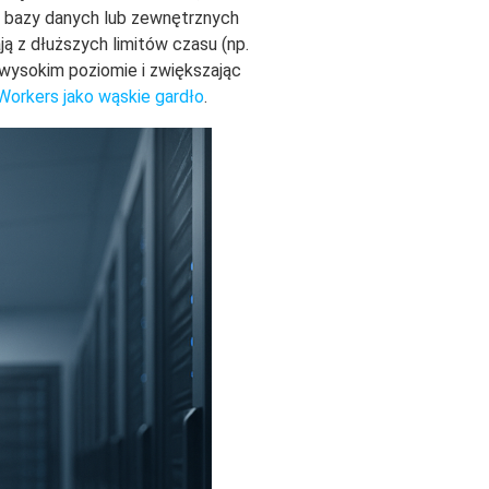
o bazy danych lub zewnętrznych
ą z dłuższych limitów czasu (np.
 wysokim poziomie i zwiększając
orkers jako wąskie gardło
.