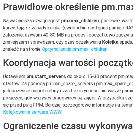
Prawidłowe określenie pm.ma
Najważniejszą dźwignią jest
pm.max_children
, ponieważ wart
korzystając z zasady kciuka: (swobodnie dostępna pamięć RAM 
założenie, używam 40-80 MB na proces i początkowo zaczyn
zmniejszam i sprawdzam, czy czas oczekiwania
Kolejka
spada,
znaleźć na stronie
Optymalizacja pm.max_children
.
Koordynacja wartości początk
Ustawiłem
pm.start_servers
do około 15-30 procent pm.max_c
startów. Za pomocą pm.min_spare_servers i pm.max_spare_serv
jednocześnie niepotrzebny czas bezczynności nie wiązał pamię
połączeń, gdy wszyscy pracownicy są zajęci. W przypadku szc
się przed pulą FPM. Bardziej szczegółowe informacje na tema
Kolejkowanie serwera WWW
.
Ograniczenie czasu wykonywan