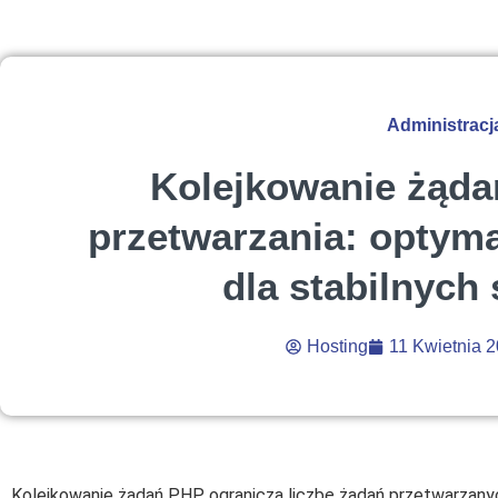
Administracj
Kolejkowanie żądań
przetwarzania: optyma
dla stabilnych
Hosting
11 Kwietnia 2
Kolejkowanie żądań PHP ogranicza liczbę żądań przetwarzany