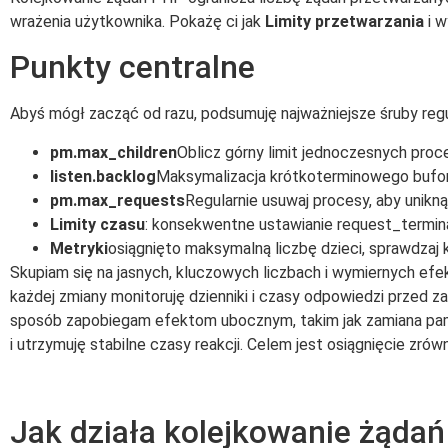
wrażenia użytkownika. Pokażę ci jak
Limity przetwarzania
i w
Punkty centralne
Abyś mógł zacząć od razu, podsumuję najważniejsze śruby reg
pm.max_children
Oblicz górny limit jednoczesnych pr
listen.backlog
Maksymalizacja krótkoterminowego bufo
pm.max_requests
Regularnie usuwaj procesy, aby unikn
Limity czasu
: konsekwentne ustawianie request_termi
Metryki
osiągnięto maksymalną liczbę dzieci, sprawdzaj k
Skupiam się na jasnych, kluczowych liczbach i wymiernych ef
każdej zmiany monitoruję dzienniki i czasy odpowiedzi przed 
sposób zapobiegam efektom ubocznym, takim jak zamiana pa
i utrzymuję stabilne czasy reakcji. Celem jest osiągnięcie z
Jak działa kolejkowanie żąd