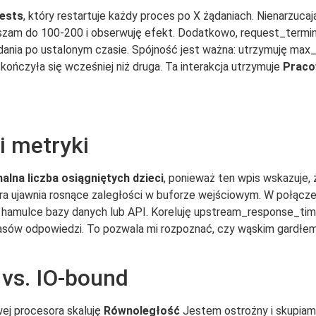
ests
, który restartuje każdy proces po X żądaniach. Nienarzucają
iejszam do 100-200 i obserwuję efekt. Dodatkowo, request_term
ądania po ustalonym czasie. Spójność jest ważna: utrzymuję ma
ńczyła się wcześniej niż druga. Ta interakcja utrzymuje
Praco
i metryki
lna liczba osiągniętych dzieci
, ponieważ ten wpis wskazuje, ż
óra ujawnia rosnące zaległości w buforze wejściowym. W połącz
ję hamulce bazy danych lub API. Koreluję upstream_response_t
czasów odpowiedzi. To pozwala mi rozpoznać, czy wąskim gardł
 vs. IO-bound
ej procesora skaluję
Równoległość
Jestem ostrożny i skupiam s