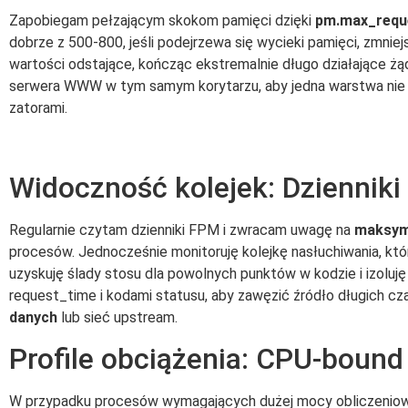
Zapobiegam pełzającym skokom pamięci dzięki
pm.max_requ
dobrze z 500-800, jeśli podejrzewa się wycieki pamięci, zmn
wartości odstające, kończąc ekstremalnie długo działające ż
serwera WWW w tym samym korytarzu, aby jedna warstwa nie ko
zatorami.
Widoczność kolejek: Dzienniki 
Regularnie czytam dzienniki FPM i zwracam uwagę na
maksyma
procesów. Jednocześnie monitoruję kolejkę nasłuchiwania, kt
uzyskuję ślady stosu dla powolnych punktów w kodzie i izolu
request_time i kodami statusu, aby zawęzić źródło długich 
danych
lub sieć upstream.
Profile obciążenia: CPU-bound
W przypadku procesów wymagających dużej mocy obliczeniow