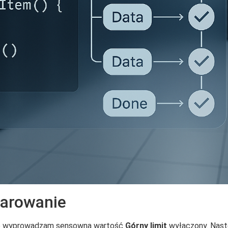
iarowanie
pnie wyprowadzam sensowną wartość
Górny limit
wyłączony. Nast