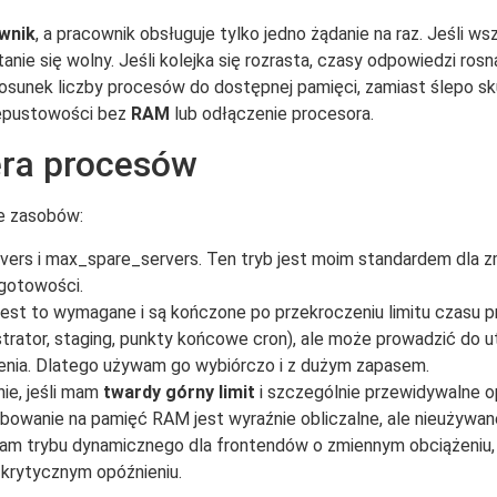
wnik
, a pracownik obsługuje tylko jedno żądanie na raz. Jeśli ws
anie się wolny. Jeśli kolejka się rozrasta, czasy odpowiedzi rosn
tosunek liczby procesów do dostępnej pamięci, zamiast ślepo sk
zepustowości bez
RAM
lub odłączenie procesora.
ra procesów
e zasobów:
ervers i max_spare_servers. Ten tryb jest moim standardem dla 
 gotowości.
jest to wymagane i są kończone po przekroczeniu limitu czasu
rator, staging, punkty końcowe cron), ale może prowadzić do 
enia. Dlatego używam go wybiórczo i z dużym zapasem.
nie, jeśli mam
twardy górny limit
i szczególnie przewidywalne op
bowanie na pamięć RAM jest wyraźnie obliczalne, ale nieużywan
ywam trybu dynamicznego dla frontendów o zmiennym obciążeniu, 
 krytycznym opóźnieniu.