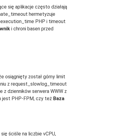
ce się aplikacje często działają
inate_timeout hermetyzuje
x_execution_time PHP i timeout
wnik
i chroni basen przed
e osiągnięty został górny limit
eniu z request_slowlog_timeout
ime z dzienników serwera WWW z
em jest PHP-FPM, czy też
Baza
ię ściśle na liczbie vCPU,