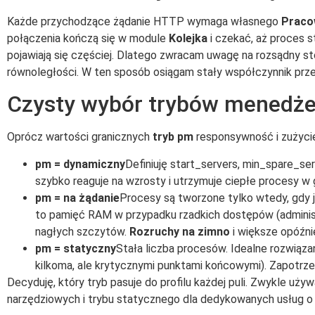
Każde przychodzące żądanie HTTP wymaga własnego
Praco
połączenia kończą się w module
Kolejka
i czekać, aż proces st
pojawiają się częściej. Dlatego zwracam uwagę na rozsądny s
równoległości. W ten sposób osiągam stały współczynnik pr
Czysty wybór trybów menedże
Oprócz wartości granicznych
tryb pm
responsywność i zużyci
pm = dynamiczny
Definiuję start_servers, min_spare_s
szybko reaguje na wzrosty i utrzymuje ciepłe procesy w
pm = na żądanie
Procesy są tworzone tylko wtedy, gdy 
to pamięć RAM w przypadku rzadkich dostępów (administ
nagłych szczytów.
Rozruchy na zimno
i większe opóźni
pm = statyczny
Stała liczba procesów. Idealne rozwiąza
kilkoma, ale krytycznymi punktami końcowymi). Zapotrze
Decyduję, który tryb pasuje do profilu każdej puli. Zwykle uż
narzędziowych i trybu statycznego dla dedykowanych usług o