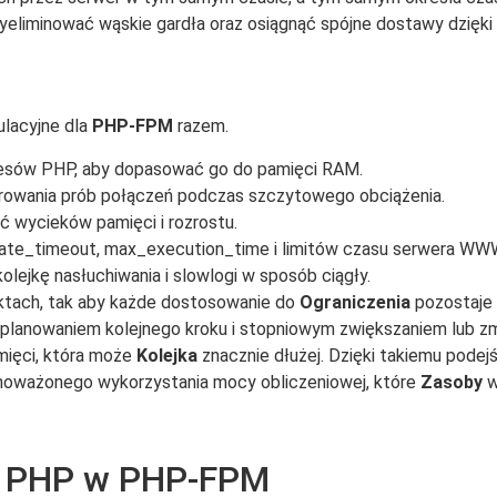
yeliminować wąskie gardła oraz osiągnąć spójne dostawy dzię
ulacyjne dla
PHP-FPM
razem.
ocesów PHP, aby dopasować go do pamięci RAM.
rowania prób połączeń podczas szczytowego obciążenia.
ąć wycieków pamięci i rozrostu.
nate_timeout, max_execution_time i limitów czasu serwera WW
olejkę nasłuchiwania i slowlogi w sposób ciągły.
ektach, tak aby każde dostosowanie do
Ograniczenia
pozostaje 
zaplanowaniem kolejnego kroku i stopniowym zwiększaniem lub z
mięci, która może
Kolejka
znacznie dłużej. Dzięki takiemu podejś
równoważonego wykorzystania mocy obliczeniowej, które
Zasoby
w
ań PHP w PHP-FPM