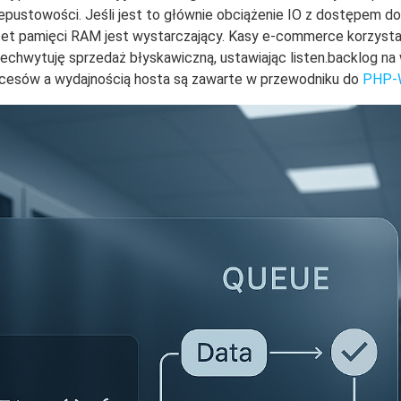
pustowości. Jeśli jest to głównie obciążenie IO z dostępem d
żet pamięci RAM jest wystarczający. Kasy e-commerce korzystaj
echwytuję sprzedaż błyskawiczną, ustawiając listen.backlog na
ocesów a wydajnością hosta są zawarte w przewodniku do
PHP-W