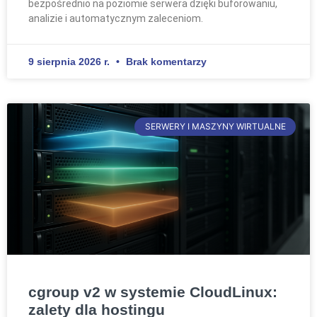
bezpośrednio na poziomie serwera dzięki buforowaniu,
analizie i automatycznym zaleceniom.
9 sierpnia 2026 r.
Brak komentarzy
SERWERY I MASZYNY WIRTUALNE
cgroup v2 w systemie CloudLinux:
zalety dla hostingu