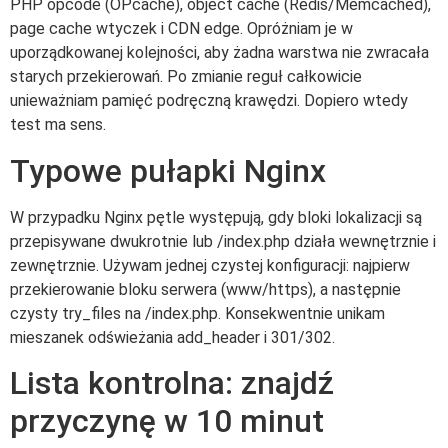
PHP opcode (OPcache), object cache (Redis/Memcached),
page cache wtyczek i CDN edge. Opróżniam je w
uporządkowanej kolejności, aby żadna warstwa nie zwracała
starych przekierowań. Po zmianie reguł całkowicie
unieważniam pamięć podręczną krawędzi. Dopiero wtedy
test ma sens.
Typowe pułapki Nginx
W przypadku Nginx pętle występują, gdy bloki lokalizacji są
przepisywane dwukrotnie lub /index.php działa wewnętrznie i
zewnętrznie. Używam jednej czystej konfiguracji: najpierw
przekierowanie bloku serwera (www/https), a następnie
czysty try_files na /index.php. Konsekwentnie unikam
mieszanek odświeżania add_header i 301/302.
Lista kontrolna: znajdź
przyczynę w 10 minut