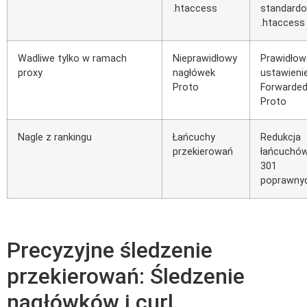
.htaccess
standard
.htaccess
Wadliwe tylko w ramach
Nieprawidłowy
Prawidłow
proxy
nagłówek
ustawieni
Proto
Forwarded
Proto
Nagle z rankingu
Łańcuchy
Redukcja
przekierowań
łańcuchów
301
poprawny
Precyzyjne śledzenie
przekierowań: Śledzenie
nagłówków i curl