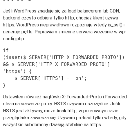
Jeśli WordPress znajduje się za load balancerem lub CDN,
backend często odbiera tylko http, chociaż klient używa
https. WordPress nieprawidłowo rozpoznaje wtedy is_ssl() i
generuje pętle. Poprawiam zmienne serwera wcześnie w wp-
config.php:
if 
(isset($_SERVER['HTTP_X_FORWARDED_PROTO']) 
&& $_SERVER['HTTP_X_FORWARDED_PROTO'] == 
'https') {

    $_SERVER['HTTPS'] = 'on';

Ustawiłem również nagłówki X-Forwarded-Proto i Forwarded
clean na serwerze proxy. HSTS używam oszczędnie: Jeśli
HSTS jest aktywny, może
brak
http, w przeciwnym razie
przeglądarka zawiesza się. Używam preload tylko wtedy, gdy
wszystkie subdomeny działają stabilnie na https.