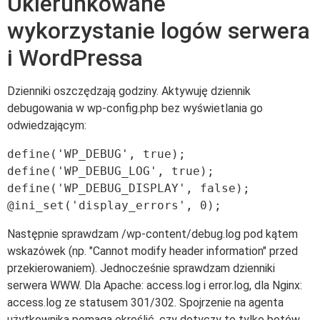
Ukierunkowane
wykorzystanie logów serwera
i WordPressa
Dzienniki oszczędzają godziny. Aktywuję dziennik
debugowania w wp-config.php bez wyświetlania go
odwiedzającym:
define('WP_DEBUG', true);

define('WP_DEBUG_LOG', true);

define('WP_DEBUG_DISPLAY', false);

Następnie sprawdzam /wp-content/debug.log pod kątem
wskazówek (np. "Cannot modify header information" przed
przekierowaniem). Jednocześnie sprawdzam dzienniki
serwera WWW. Dla Apache: access.log i error.log, dla Nginx:
access.log ze statusem 301/302. Spojrzenie na agenta
użytkownika pomaga określić, czy dotyczy to tylko botów,