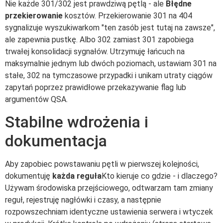
Nie każde 301/302 jest prawdziwą pętlą - ale
Błędne
przekierowanie
kosztów. Przekierowanie 301 na 404
sygnalizuje wyszukiwarkom "ten zasób jest tutaj na zawsze",
ale zapewnia pustkę. Albo 302 zamiast 301 zapobiega
trwałej konsolidacji sygnałów. Utrzymuję łańcuch na
maksymalnie jednym lub dwóch poziomach, ustawiam 301 na
stałe, 302 na tymczasowe przypadki i unikam utraty ciągów
zapytań poprzez prawidłowe przekazywanie flag lub
argumentów QSA.
Stabilne wdrożenia i
dokumentacja
Aby zapobiec powstawaniu pętli w pierwszej kolejności,
dokumentuję
każda reguła
Kto kieruje co gdzie - i dlaczego?
Używam środowiska przejściowego, odtwarzam tam zmiany
reguł, rejestruję nagłówki i czasy, a następnie
rozpowszechniam identyczne ustawienia serwera i wtyczek