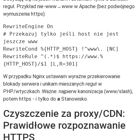
reguł. Przykład nie-www→www w Apache (bez podwójnego
wymuszenia https):
RewriteEngine On

# Przekazuj tylko jeśli host nie jest 
jeszcze www

RewriteCond %{HTTP_HOST} !^www\. [NC]

RewriteRule ^(.*)$ https://www.%
W przypadku Nginx ustawiam wyraźne przekierowanie
blokady serwera i unikam mieszanych reguł w
PHP/wtyczkach. Ważne: najpierw kanonizacja (www/slash),
potem https - i tylko do
a
Stanowisko.
Czyszczenie za proxy/CDN:
Prawidłowe rozpoznawanie
HTTPS