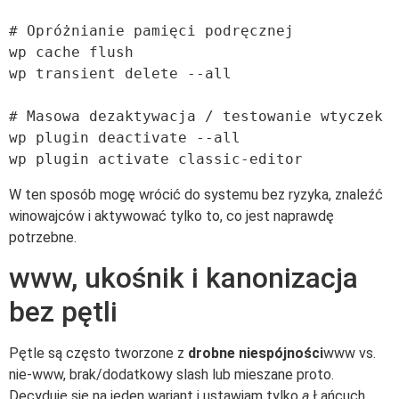
# Opróżnianie pamięci podręcznej

wp cache flush

wp transient delete --all

# Masowa dezaktywacja / testowanie wtyczek

wp plugin deactivate --all

W ten sposób mogę wrócić do systemu bez ryzyka, znaleźć
winowajców i aktywować tylko to, co jest naprawdę
potrzebne.
www, ukośnik i kanonizacja
bez pętli
Pętle są często tworzone z
drobne niespójności
www vs.
nie-www, brak/dodatkowy slash lub mieszane proto.
Decyduję się na jeden wariant i ustawiam tylko
a
Łańcuch