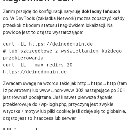
Zanim przejdę do konfiguracji, narysuję
dokładny łańcuch
do. W DevTools (zakładka Network) można zobaczyć każdy
przeskok z kodem statusu i nagłówkiem lokalizacji. Na
powłoce jest to często wystarczające:
curl -IL https://deinedomain.de

# lub szczegółowe z wyświetlaniem każdego 
przekierowania

curl -IL --max-redirs 20 
Zwracam uwagę na wzorce takie jak http→https→http (tam
i z powrotem) lub www↔non-www. 302 następujące po 301
jest również podejrzane. Jeśli nawet pierwsze żądanie
przekierowuje do /wp-login.php, przyczyną jest zwykle
wtyczka / motyw lub pliki cookie; jeśli dzieje się to globalnie,
często jest to .htaccess lub serwer.