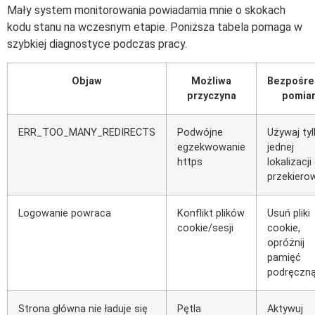
Mały system monitorowania powiadamia mnie o skokach
kodu stanu na wczesnym etapie. Poniższa tabela pomaga w
szybkiej diagnostyce podczas pracy.
Objaw
Możliwa
Bezpośre
przyczyna
pomia
ERR_TOO_MANY_REDIRECTS
Podwójne
Używaj ty
egzekwowanie
jednej
https
lokalizacji
przekiero
Logowanie powraca
Konflikt plików
Usuń pliki
cookie/sesji
cookie,
opróżnij
pamięć
podręczn
Strona główna nie ładuje się
Pętla
Aktywuj