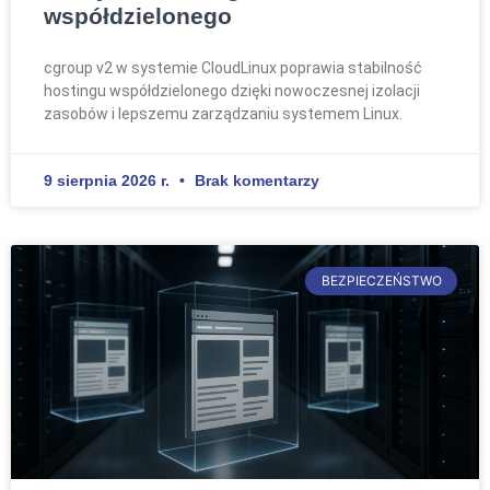
współdzielonego
cgroup v2 w systemie CloudLinux poprawia stabilność
hostingu współdzielonego dzięki nowoczesnej izolacji
zasobów i lepszemu zarządzaniu systemem Linux.
9 sierpnia 2026 r.
Brak komentarzy
BEZPIECZEŃSTWO