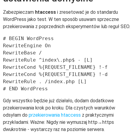
Zabezpieczam
htaccess
i zresetować je do standardu
WordPress jako test. W ten sposób usuwam sprzeczne
przekierowania z poprzednich eksperymentów lub reguł SEO.
# BEGIN WordPress

RewriteEngine On

RewriteBase /

RewriteRule ^index\.php$ - [L]

RewriteCond %{REQUEST_FILENAME} !-f

RewriteCond %{REQUEST_FILENAME} !-d

RewriteRule . /index.php [L]

Gdy wszystko będzie już działało, dodam dodatkowe
przekierowania krok po kroku. Dla czystych warunków
odsyłam do
przekierowania htaccess
z praktycznymi
przykładami. Ważne: Nigdy nie wymuszaj http→https
dwukrotnie - wystarczy raz na poziomie serwera.