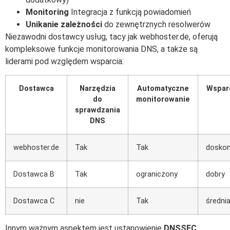
Monitoring
Integracja z funkcją powiadomień
Unikanie zależności
do zewnętrznych resolwerów
Niezawodni dostawcy usług, tacy jak webhoster.de, oferują
kompleksowe funkcje monitorowania DNS, a także są
liderami pod względem wsparcia:
Dostawca
Narzędzia
Automatyczne
Wspar
do
monitorowanie
sprawdzania
DNS
webhoster.de
Tak
Tak
doskon
Dostawca B
Tak
ograniczony
dobry
Dostawca C
nie
Tak
średni
Innym ważnym aspektem jest ustanowienie
DNSSEC