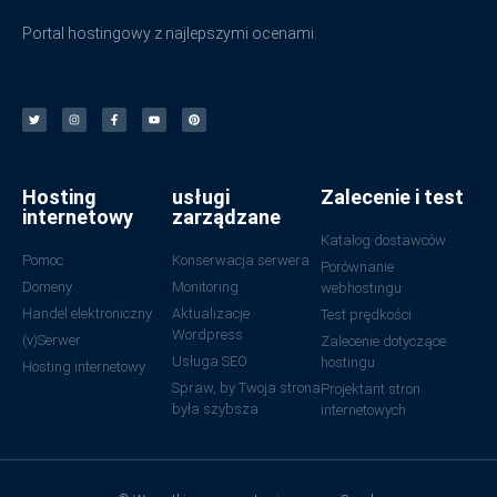
Portal hostingowy z najlepszymi ocenami.
Hosting
usługi
Zalecenie i test
internetowy
zarządzane
Katalog dostawców
Pomoc
Konserwacja serwera
Porównanie
Domeny
Monitoring
webhostingu
Handel elektroniczny
Aktualizacje
Test prędkości
Wordpress
(v)Serwer
Zalecenie dotyczące
Usługa SEO
hostingu
Hosting internetowy
Spraw, by Twoja strona
Projektant stron
była szybsza
internetowych