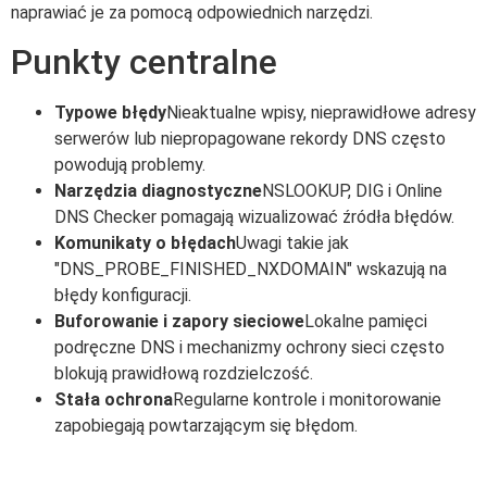
naprawiać je za pomocą odpowiednich narzędzi.
Punkty centralne
Typowe błędy
Nieaktualne wpisy, nieprawidłowe adresy
serwerów lub niepropagowane rekordy DNS często
powodują problemy.
Narzędzia diagnostyczne
NSLOOKUP, DIG i Online
DNS Checker pomagają wizualizować źródła błędów.
Komunikaty o błędach
Uwagi takie jak
"DNS_PROBE_FINISHED_NXDOMAIN" wskazują na
błędy konfiguracji.
Buforowanie i zapory sieciowe
Lokalne pamięci
podręczne DNS i mechanizmy ochrony sieci często
blokują prawidłową rozdzielczość.
Stała ochrona
Regularne kontrole i monitorowanie
zapobiegają powtarzającym się błędom.