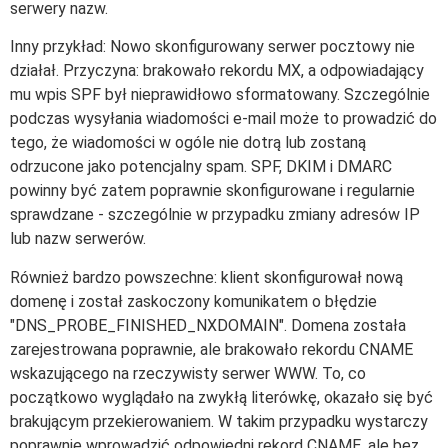
serwery nazw.
Inny przykład: Nowo skonfigurowany serwer pocztowy nie
działał. Przyczyna: brakowało rekordu MX, a odpowiadający
mu wpis SPF był nieprawidłowo sformatowany. Szczególnie
podczas wysyłania wiadomości e-mail może to prowadzić do
tego, że wiadomości w ogóle nie dotrą lub zostaną
odrzucone jako potencjalny spam. SPF, DKIM i DMARC
powinny być zatem poprawnie skonfigurowane i regularnie
sprawdzane - szczególnie w przypadku zmiany adresów IP
lub nazw serwerów.
Również bardzo powszechne: klient skonfigurował nową
domenę i został zaskoczony komunikatem o błędzie
"DNS_PROBE_FINISHED_NXDOMAIN". Domena została
zarejestrowana poprawnie, ale brakowało rekordu CNAME
wskazującego na rzeczywisty serwer WWW. To, co
początkowo wyglądało na zwykłą literówkę, okazało się być
brakującym przekierowaniem. W takim przypadku wystarczy
poprawnie wprowadzić odpowiedni rekord CNAME, ale bez