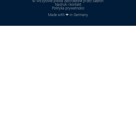
© Wszystkie prawa zastrzeżone przez iSearch
Nadruk i kontakt
Polityka prywatności
Made with ❤ in Germany