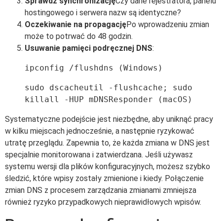
Sprawdź synchronizację
Czy dane rejestratora, panelu
hostingowego i serwera nazw są identyczne?
Oczekiwanie na propagację
Po wprowadzeniu zmian
może to potrwać do 48 godzin.
Usuwanie pamięci podręcznej DNS
:
ipconfig /flushdns
 (Windows)
sudo dscacheutil -flushcache; sudo 
killall -HUP mDNSResponder
 (macOS)
Systematyczne podejście jest niezbędne, aby uniknąć pracy
w kilku miejscach jednocześnie, a następnie ryzykować
utratę przeglądu. Zapewnia to, że każda zmiana w DNS jest
specjalnie monitorowana i zatwierdzana. Jeśli używasz
systemu wersji dla plików konfiguracyjnych, możesz szybko
śledzić, które wpisy zostały zmienione i kiedy. Połączenie
zmian DNS z procesem zarządzania zmianami zmniejsza
również ryzyko przypadkowych nieprawidłowych wpisów.