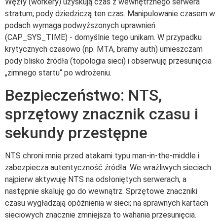
Węzły (workery) uzyskują czas z wewnętrznego serwera
stratum; pody dziedziczą ten czas. Manipulowanie czasem w
podach wymaga podwyższonych uprawnień
(CAP_SYS_TIME) - domyślnie tego unikam. W przypadku
krytycznych czasowo (np. MTA, bramy auth) umieszczam
pody blisko źródła (topologia sieci) i obserwuję przesunięcia
„zimnego startu“ po wdrożeniu.
Bezpieczeństwo: NTS,
sprzętowy znacznik czasu i
sekundy przestępne
NTS chroni mnie przed atakami typu man-in-the-middle i
zabezpiecza autentyczność źródła. We wrażliwych sieciach
najpierw aktywuję NTS na odsłoniętych serwerach, a
następnie skaluję go do wewnątrz. Sprzętowe znaczniki
czasu wygładzają opóźnienia w sieci; na sprawnych kartach
sieciowych znacznie zmniejsza to wahania przesunięcia.