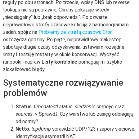
reguły po obu stronach. Po trzecie, wpisy DNS lub reverse
lookups nie są poprawne; Chrony pokazuje wtedy
„nieosiągalny“ lub „brak odpowiedzi“. Po czwarte,
nieprawidłowe strefy czasowe kolidują z harmonogramami
zadań; spójrz na
Problemy ze strefą czasową Cron
oszczędza godziny. Po piąte, nieprawidłowy makestep
sabotuje długie czasy odzyskiwania; ustawiam rozsądne
limity i testuję restarty w oknie konserwacji. Wyczyść
runbooki i napraw
Listy kontrolne
pomagają mi szybko
zlokalizować błędy.
Systematyczne rozwiązywanie
problemów
Status
:
timedatectl status
,
śledzenie chronyc
oraz
sources -v
Sprawdź. Czy warstwa lub zasięg odbiegają
od normy?
Netto
:
tcpdump
sprawdzić UDP/123 i zapory sieciowe.
Identyfikacja asymetrii NAT.