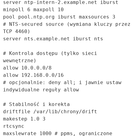
server ntp-intern-2.example.net iburst 
minpoll 6 maxpoll 10

pool pool.ntp.org iburst maxsources 3

# NTS-secured source (wymiana kluczy przez 
TCP 4460)

server nts.example.net iburst nts

# Kontrola dostępu (tylko sieci 
wewnętrzne)

allow 10.0.0.0/8

allow 192.168.0.0/16

# opcjonalnie: deny all; i jawnie ustaw 
indywidualne reguły allow

# Stabilność i korekta

driftfile /var/lib/chrony/drift

makestep 1.0 3

rtcsync

maxslewrate 1000 # ppms, ograniczone 