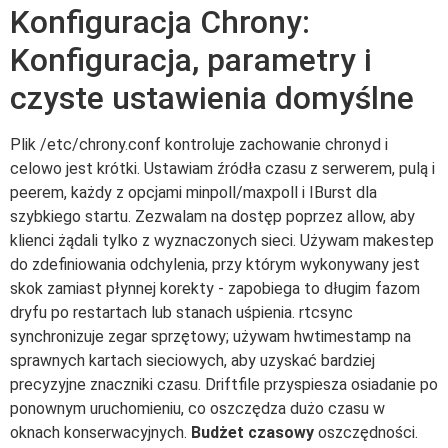
Konfiguracja Chrony:
Konfiguracja, parametry i
czyste ustawienia domyślne
Plik /etc/chrony.conf kontroluje zachowanie chronyd i
celowo jest krótki. Ustawiam źródła czasu z serwerem, pulą i
peerem, każdy z opcjami minpoll/maxpoll i IBurst dla
szybkiego startu. Zezwalam na dostęp poprzez allow, aby
klienci żądali tylko z wyznaczonych sieci. Używam makestep
do zdefiniowania odchylenia, przy którym wykonywany jest
skok zamiast płynnej korekty - zapobiega to długim fazom
dryfu po restartach lub stanach uśpienia. rtcsync
synchronizuje zegar sprzętowy; używam hwtimestamp na
sprawnych kartach sieciowych, aby uzyskać bardziej
precyzyjne znaczniki czasu. Driftfile przyspiesza osiadanie po
ponownym uruchomieniu, co oszczędza dużo czasu w
oknach konserwacyjnych.
Budżet czasowy
oszczędności.