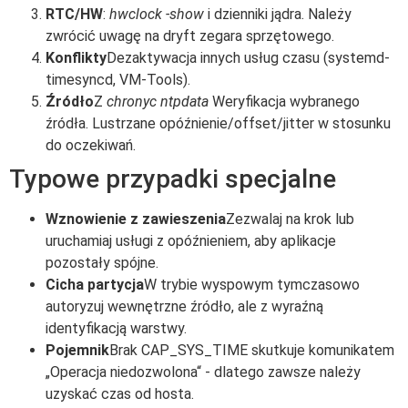
RTC/HW
:
hwclock -show
i dzienniki jądra. Należy
zwrócić uwagę na dryft zegara sprzętowego.
Konflikty
Dezaktywacja innych usług czasu (systemd-
timesyncd, VM-Tools).
Źródło
Z
chronyc ntpdata
Weryfikacja wybranego
źródła. Lustrzane opóźnienie/offset/jitter w stosunku
do oczekiwań.
Typowe przypadki specjalne
Wznowienie z zawieszenia
Zezwalaj na krok lub
uruchamiaj usługi z opóźnieniem, aby aplikacje
pozostały spójne.
Cicha partycja
W trybie wyspowym tymczasowo
autoryzuj wewnętrzne źródło, ale z wyraźną
identyfikacją warstwy.
Pojemnik
Brak CAP_SYS_TIME skutkuje komunikatem
„Operacja niedozwolona“ - dlatego zawsze należy
uzyskać czas od hosta.