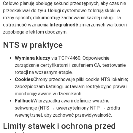
Celowo planuję obsługę sekund przestępnych, aby czas nie
przeskakiwał do tyłu. Usługi systemowe tolerują skoki w
różny sposób; dokumentuję zachowanie każdej usługi. Ta
ostrożność wzmacnia
Integralność
zmierzonych wartości i
zapobiega efektom ubocznym.
NTS w praktyce
Wymiana kluczy
via TCP/4460: Odpowiednie
zarządzanie certyfikatami i zaufaniem CA, testowanie
rotacji na wczesnym etapie.
Cookies
Chrony przechowuje pliki cookie NTS lokalnie;
zabezpieczam katalogi, ustawiam restrykcyjne prawa i
monitoruję awarie w dziennikach.
Fallback
W przypadku awarii definiuję wyraźne
sekwencje (NTS → uwierzytelniony NTP → źródła
wewnętrzne), aby zachować przewidywalność.
Limity stawek i ochrona przed