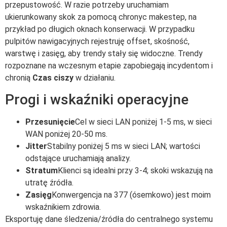
przepustowość. W razie potrzeby uruchamiam
ukierunkowany skok za pomocą chronyc makestep, na
przykład po długich oknach konserwacji. W przypadku
pulpitów nawigacyjnych rejestruję offset, skośność,
warstwę i zasięg, aby trendy stały się widoczne. Trendy
rozpoznane na wczesnym etapie zapobiegają incydentom i
chronią
Czas ciszy
w działaniu.
Progi i wskaźniki operacyjne
Przesunięcie
Cel w sieci LAN poniżej 1-5 ms, w sieci
WAN poniżej 20-50 ms.
Jitter
Stabilny poniżej 5 ms w sieci LAN; wartości
odstające uruchamiają analizy.
Stratum
Klienci są idealni przy 3-4; skoki wskazują na
utratę źródła.
Zasięg
Konwergencja na 377 (ósemkowo) jest moim
wskaźnikiem zdrowia.
Eksportuję dane śledzenia/źródła do centralnego systemu