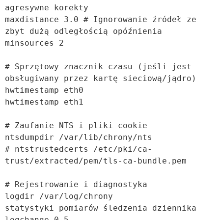
agresywne korekty

maxdistance 3.0 # Ignorowanie źródeł ze 
zbyt dużą odległością opóźnienia

minsources 2

# Sprzętowy znacznik czasu (jeśli jest 
obsługiwany przez kartę sieciową/jądro)

hwtimestamp eth0

hwtimestamp eth1

# Zaufanie NTS i pliki cookie

ntsdumpdir /var/lib/chrony/nts

# ntstrustedcerts /etc/pki/ca-
trust/extracted/pem/tls-ca-bundle.pem

# Rejestrowanie i diagnostyka

logdir /var/log/chrony

statystyki pomiarów śledzenia dziennika

logchange 0.5
