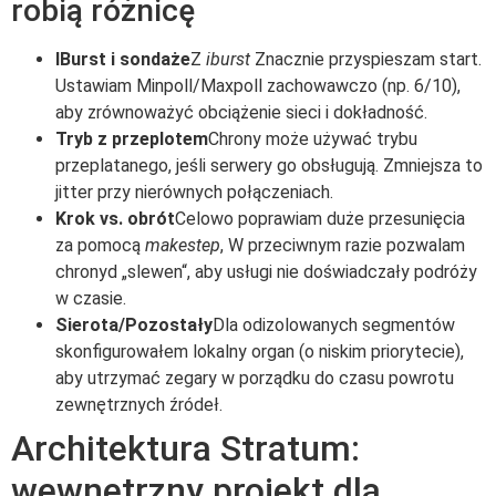
robią różnicę
IBurst i sondaże
Z
iburst
Znacznie przyspieszam start.
Ustawiam Minpoll/Maxpoll zachowawczo (np. 6/10),
aby zrównoważyć obciążenie sieci i dokładność.
Tryb z przeplotem
Chrony może używać trybu
przeplatanego, jeśli serwery go obsługują. Zmniejsza to
jitter przy nierównych połączeniach.
Krok vs. obrót
Celowo poprawiam duże przesunięcia
za pomocą
makestep
, W przeciwnym razie pozwalam
chronyd „slewen“, aby usługi nie doświadczały podróży
w czasie.
Sierota/Pozostały
Dla odizolowanych segmentów
skonfigurowałem lokalny organ (o niskim priorytecie),
aby utrzymać zegary w porządku do czasu powrotu
zewnętrznych źródeł.
Architektura Stratum:
wewnętrzny projekt dla