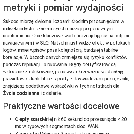
metryki i pomiar wydajności
Sukces mierzę dwiema liczbami: średnim przesunięciem w
milisekundach i czasem synchronizacji po ponownym
uruchomieniu. Obie kluczowe wartości znajdują się na pulpicie
nawigacyjnym i w SLO. Natychmiast widzę efekt w potokach
logów: mniej wpisów poza kolejnością, bardziej stabilne
korelacje. W bazach danych zmniejsza się ryzyko konfliktów
podczas replikacji i blokowania. Błędy certyfikatów są
widocznie zredukowane, ponieważ okna ważności działają
prawidłowo. Jeśli lubisz raporty z doświadczeń i podręczniki,
znajdziesz dodatkowe wskazówki w tych notatkach dla
Życie codzienne
i działanie.
Praktyczne wartości docelowe
Ciepły start
Mniej niż 60 sekund do przesunięcia < 20
ms w typowych segmentach sieci WAN.
Zimny start
Mniej niż 3 minuty do osiągnięcia