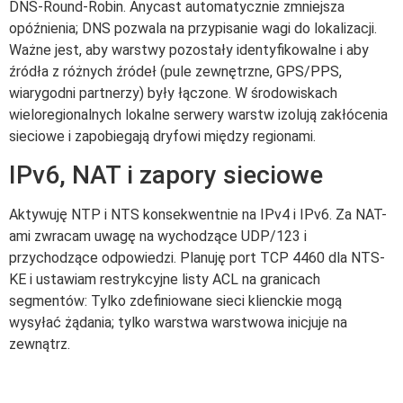
DNS-Round-Robin. Anycast automatycznie zmniejsza
opóźnienia; DNS pozwala na przypisanie wagi do lokalizacji.
Ważne jest, aby warstwy pozostały identyfikowalne i aby
źródła z różnych źródeł (pule zewnętrzne, GPS/PPS,
wiarygodni partnerzy) były łączone. W środowiskach
wieloregionalnych lokalne serwery warstw izolują zakłócenia
sieciowe i zapobiegają dryfowi między regionami.
IPv6, NAT i zapory sieciowe
Aktywuję NTP i NTS konsekwentnie na IPv4 i IPv6. Za NAT-
ami zwracam uwagę na wychodzące UDP/123 i
przychodzące odpowiedzi. Planuję port TCP 4460 dla NTS-
KE i ustawiam restrykcyjne listy ACL na granicach
segmentów: Tylko zdefiniowane sieci klienckie mogą
wysyłać żądania; tylko warstwa warstwowa inicjuje na
zewnątrz.