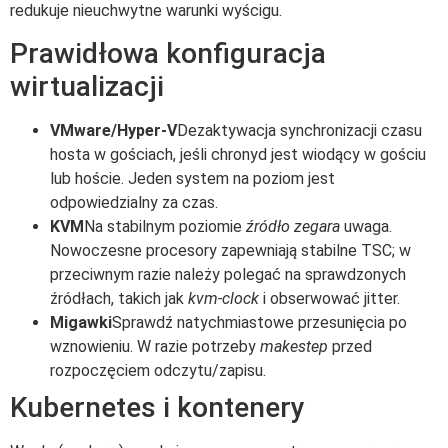
redukuje nieuchwytne warunki wyścigu.
Prawidłowa konfiguracja
wirtualizacji
VMware/Hyper-V
Dezaktywacja synchronizacji czasu
hosta w gościach, jeśli chronyd jest wiodący w gościu
lub hoście. Jeden system na poziom jest
odpowiedzialny za czas.
KVM
Na stabilnym poziomie
źródło zegara
uwaga.
Nowoczesne procesory zapewniają stabilne TSC; w
przeciwnym razie należy polegać na sprawdzonych
źródłach, takich jak
kvm-clock
i obserwować jitter.
Migawki
Sprawdź natychmiastowe przesunięcia po
wznowieniu. W razie potrzeby
makestep
przed
rozpoczęciem odczytu/zapisu.
Kubernetes i kontenery