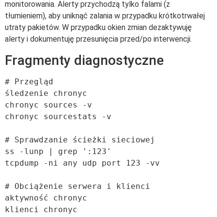
monitorowania. Alerty przychodzą tylko falami (z
tłumieniem), aby uniknąć zalania w przypadku krótkotrwałej
utraty pakietów. W przypadku okien zmian dezaktywuję
alerty i dokumentuję przesunięcia przed/po interwencji.
Fragmenty diagnostyczne
# Przegląd

śledzenie chronyc

chronyc sources -v

chronyc sourcestats -v

# Sprawdzanie ścieżki sieciowej

ss -lunp | grep ':123'

tcpdump -ni any udp port 123 -vv

# Obciążenie serwera i klienci

aktywność chronyc
