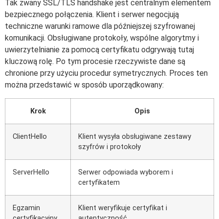
Tak zwany SSL/TLS handshake jest centralnym elementem
bezpiecznego połączenia. Klient i serwer negocjują
techniczne warunki ramowe dla późniejszej szyfrowanej
komunikacji. Obsługiwane protokoły, wspólne algorytmy i
uwierzytelnianie za pomocą certyfikatu odgrywają tutaj
kluczową rolę. Po tym procesie rzeczywiste dane są
chronione przy użyciu procedur symetrycznych. Proces ten
można przedstawić w sposób uporządkowany:
Krok
Opis
ClientHello
Klient wysyła obsługiwane zestawy
szyfrów i protokoły
ServerHello
Serwer odpowiada wyborem i
certyfikatem
Egzamin
Klient weryfikuje certyfikat i
certyfikacyjny
autentyczność