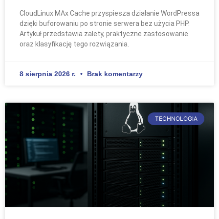
CloudLinux MAx Cache przyspiesza działanie WordPressa
dzięki buforowaniu po stronie serwera bez użycia PHP.
Artykuł przedstawia zalety, praktyczne zastosowanie
oraz klasyfikację tego rozwiązania.
8 sierpnia 2026 r.
Brak komentarzy
TECHNOLOGIA