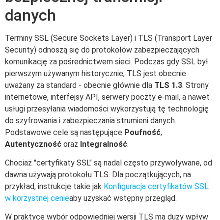
danych
Terminy SSL (Secure Sockets Layer) i TLS (Transport Layer
Security) odnoszą się do protokołów zabezpieczających
komunikację za pośrednictwem sieci. Podczas gdy SSL był
pierwszym używanym historycznie, TLS jest obecnie
uważany za standard - obecnie głównie dla
TLS 1.3
. Strony
internetowe, interfejsy API, serwery poczty e-mail, a nawet
usługi przesyłania wiadomości wykorzystują tę technologię
do szyfrowania i zabezpieczania strumieni danych.
Podstawowe cele są następujące
Poufność
,
Autentyczność
oraz
Integralność
.
Chociaż "certyfikaty SSL" są nadal często przywoływane, od
dawna używają protokołu TLS. Dla początkujących, na
przykład, instrukcje takie jak
Konfiguracja certyfikatów SSL
w korzystnej cenie
aby uzyskać wstępny przegląd.
W praktyce wybór odpowiedniej wersji TLS ma duży wpływ