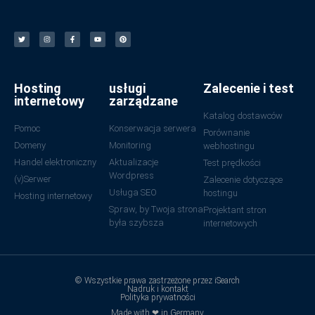
Hosting
usługi
Zalecenie i test
internetowy
zarządzane
Katalog dostawców
Pomoc
Konserwacja serwera
Porównanie
Domeny
Monitoring
webhostingu
Handel elektroniczny
Aktualizacje
Test prędkości
Wordpress
(v)Serwer
Zalecenie dotyczące
Usługa SEO
hostingu
Hosting internetowy
Spraw, by Twoja strona
Projektant stron
była szybsza
internetowych
© Wszystkie prawa zastrzeżone przez iSearch
Nadruk i kontakt
Polityka prywatności
Made with ❤ in Germany