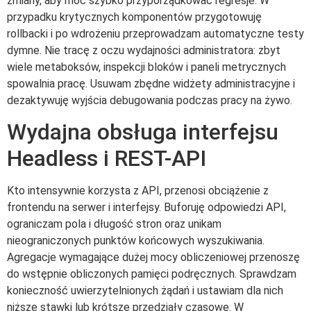
zmiany, aby móc szybko przyporządkować regresje. W
przypadku krytycznych komponentów przygotowuję
rollbacki i po wdrożeniu przeprowadzam automatyczne testy
dymne. Nie tracę z oczu wydajności administratora: zbyt
wiele metaboksów, inspekcji bloków i paneli metrycznych
spowalnia pracę. Usuwam zbędne widżety administracyjne i
dezaktywuję wyjścia debugowania podczas pracy na żywo.
Wydajna obsługa interfejsu
Headless i REST-API
Kto intensywnie korzysta z API, przenosi obciążenie z
frontendu na serwer i interfejsy. Buforuję odpowiedzi API,
ograniczam pola i długość stron oraz unikam
nieograniczonych punktów końcowych wyszukiwania.
Agregacje wymagające dużej mocy obliczeniowej przenoszę
do wstępnie obliczonych pamięci podręcznych. Sprawdzam
konieczność uwierzytelnionych żądań i ustawiam dla nich
niższe stawki lub krótsze przedziały czasowe. W