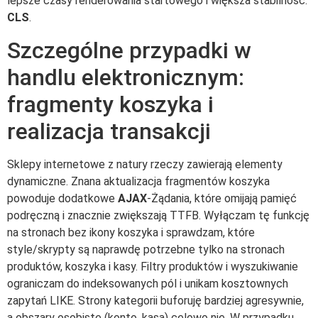
lepsze czasy renderowania startowego i większa stabilność.
CLS
.
Szczególne przypadki w
handlu elektronicznym:
fragmenty koszyka i
realizacja transakcji
Sklepy internetowe z natury rzeczy zawierają elementy
dynamiczne. Znana aktualizacja fragmentów koszyka
powoduje dodatkowe
AJAX
-Żądania, które omijają pamięć
podręczną i znacznie zwiększają TTFB. Wyłączam tę funkcję
na stronach bez ikony koszyka i sprawdzam, które
style/skrypty są naprawdę potrzebne tylko na stronach
produktów, koszyka i kasy. Filtry produktów i wyszukiwanie
ograniczam do indeksowanych pól i unikam kosztownych
zapytań LIKE. Strony kategorii buforuję bardziej agresywnie,
a obszary osobiste (konto, kasa) celowo nie. W przypadku