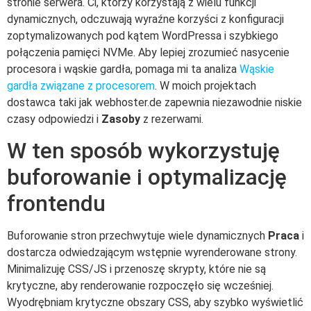
stronie serwera. Ci, którzy korzystają z wielu funkcji
dynamicznych, odczuwają wyraźne korzyści z konfiguracji
zoptymalizowanych pod kątem WordPressa i szybkiego
połączenia pamięci NVMe. Aby lepiej zrozumieć nasycenie
procesora i wąskie gardła, pomaga mi ta analiza
Wąskie
gardła związane z procesorem
. W moich projektach
dostawca taki jak webhoster.de zapewnia niezawodnie niskie
czasy odpowiedzi i
Zasoby
z rezerwami.
W ten sposób wykorzystuję
buforowanie i optymalizację
frontendu
Buforowanie stron przechwytuje wiele dynamicznych
Praca
i
dostarcza odwiedzającym wstępnie wyrenderowane strony.
Minimalizuję CSS/JS i przenoszę skrypty, które nie są
krytyczne, aby renderowanie rozpoczęło się wcześniej.
Wyodrębniam krytyczne obszary CSS, aby szybko wyświetlić