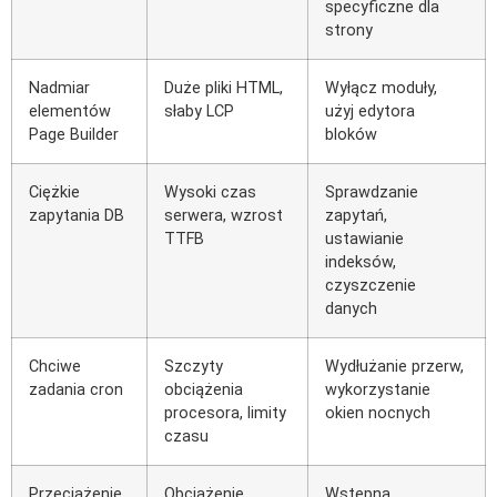
specyficzne dla
strony
Nadmiar
Duże pliki HTML,
Wyłącz moduły,
elementów
słaby LCP
użyj edytora
Page Builder
bloków
Ciężkie
Wysoki czas
Sprawdzanie
zapytania DB
serwera, wzrost
zapytań,
TTFB
ustawianie
indeksów,
czyszczenie
danych
Chciwe
Szczyty
Wydłużanie przerw,
zadania cron
obciążenia
wykorzystanie
procesora, limity
okien nocnych
czasu
Przeciążenie
Obciążenie
Wstępna