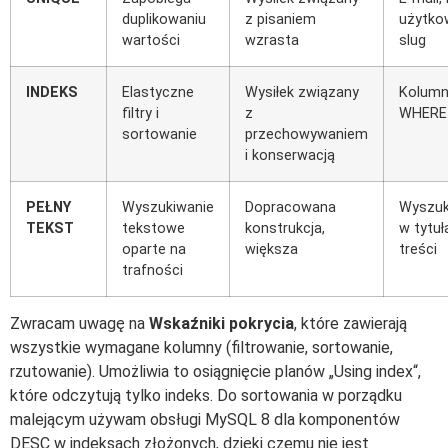
duplikowaniu
z pisaniem
użytko
wartości
wzrasta
slug
INDEKS
Elastyczne
Wysiłek związany
Kolumn
filtry i
z
WHERE 
sortowanie
przechowywaniem
i konserwacją
PEŁNY
Wyszukiwanie
Dopracowana
Wyszuk
TEKST
tekstowe
konstrukcja,
w tytuł
oparte na
większa
treści
trafności
Zwracam uwagę na
Wskaźniki pokrycia
, które zawierają
wszystkie wymagane kolumny (filtrowanie, sortowanie,
rzutowanie). Umożliwia to osiągnięcie planów „Using index“,
które odczytują tylko indeks. Do sortowania w porządku
malejącym używam obsługi MySQL 8 dla komponentów
DESC w indeksach złożonych, dzięki czemu nie jest