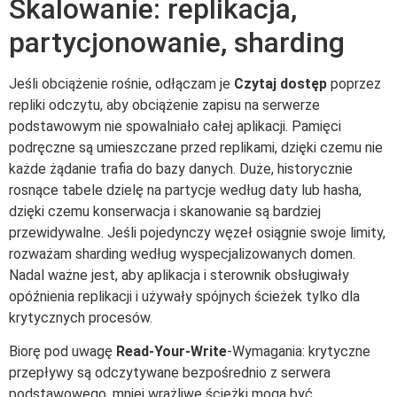
Skalowanie: replikacja,
partycjonowanie, sharding
Jeśli obciążenie rośnie, odłączam je
Czytaj dostęp
poprzez
repliki odczytu, aby obciążenie zapisu na serwerze
podstawowym nie spowalniało całej aplikacji. Pamięci
podręczne są umieszczane przed replikami, dzięki czemu nie
każde żądanie trafia do bazy danych. Duże, historycznie
rosnące tabele dzielę na partycje według daty lub hasha,
dzięki czemu konserwacja i skanowanie są bardziej
przewidywalne. Jeśli pojedynczy węzeł osiągnie swoje limity,
rozważam sharding według wyspecjalizowanych domen.
Nadal ważne jest, aby aplikacja i sterownik obsługiwały
opóźnienia replikacji i używały spójnych ścieżek tylko dla
krytycznych procesów.
Biorę pod uwagę
Read-Your-Write
-Wymagania: krytyczne
przepływy są odczytywane bezpośrednio z serwera
podstawowego, mniej wrażliwe ścieżki mogą być