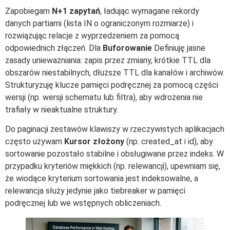
Zapobiegam
N+1 zapytań
, ładując wymagane rekordy
danych partiami (lista IN o ograniczonym rozmiarze) i
rozwiązując relacje z wyprzedzeniem za pomocą
odpowiednich złączeń. Dla
Buforowanie
Definiuję jasne
zasady unieważniania: zapis przez zmiany, krótkie TTL dla
obszarów niestabilnych, dłuższe TTL dla kanałów i archiwów.
Strukturyzuję klucze pamięci podręcznej za pomocą części
wersji (np. wersji schematu lub filtra), aby wdrożenia nie
trafiały w nieaktualne struktury.
Do paginacji zestawów klawiszy w rzeczywistych aplikacjach
często używam
Kursor złożony
(np. created_at i id), aby
sortowanie pozostało stabilne i obsługiwane przez indeks. W
przypadku kryteriów miękkich (np. relewancji), upewniam się,
że wiodące kryterium sortowania jest indeksowalne, a
relewancja służy jedynie jako tiebreaker w pamięci
podręcznej lub we wstępnych obliczeniach.