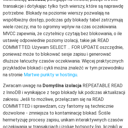
transakcje i dotykając tylko tych wierszy, które są naprawdę
potrzebne. Blokady na poziomie wierszy pozwalają na
współbieżny dostęp, podczas gdy blokady tabel zatrzymują
wiele rzeczy; ma to ogromny wpływ na czas oczekiwania.
MVCC zapewnia, że czytelnicy czytają bez blokowania, o ile
ustawię odpowiednie poziomy izolacji, takie jak READ
COMMITTED. Używam SELECT ... FOR UPDATE oszczędnie,
ponieważ może to blokować sesje zapisu i generować
dłuższe łańcuchy czasów oczekiwania. Więcej praktycznych
przykładów blokad i cykli można znaleźć w tym przewodniku
na stronie
Martwe punkty w hostingu
.
Zwracam uwagę na
Domyślna izolacja
REPEATABLE READ
z InnoDB i wynikające z tego blokady luk podczas aktualizacji
zakresu. Jeśli to możliwe, przełączam się na READ
COMMITTED i sprawdzam, czy fantomy są technicznie
dozwolone - zmniejsza to kontaminację blokad. Ściśle
hermetyzuję procesy zapisu, unikam interaktywnych czasów
oczekiwania w transakcjach i izoluję hotspoty (np. liczniki) w