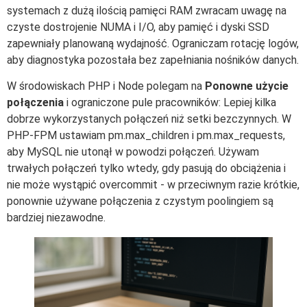
systemach z dużą ilością pamięci RAM zwracam uwagę na
czyste dostrojenie NUMA i I/O, aby pamięć i dyski SSD
zapewniały planowaną wydajność. Ograniczam rotację logów,
aby diagnostyka pozostała bez zapełniania nośników danych.
W środowiskach PHP i Node polegam na
Ponowne użycie
połączenia
i ograniczone pule pracowników: Lepiej kilka
dobrze wykorzystanych połączeń niż setki bezczynnych. W
PHP-FPM ustawiam pm.max_children i pm.max_requests,
aby MySQL nie utonął w powodzi połączeń. Używam
trwałych połączeń tylko wtedy, gdy pasują do obciążenia i
nie może wystąpić overcommit - w przeciwnym razie krótkie,
ponownie używane połączenia z czystym poolingiem są
bardziej niezawodne.