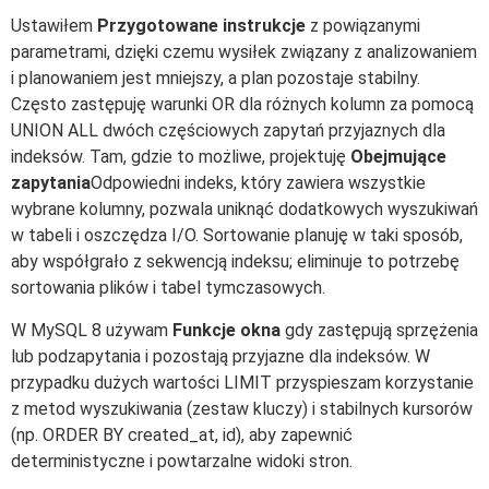
Ustawiłem
Przygotowane instrukcje
z powiązanymi
parametrami, dzięki czemu wysiłek związany z analizowaniem
i planowaniem jest mniejszy, a plan pozostaje stabilny.
Często zastępuję warunki OR dla różnych kolumn za pomocą
UNION ALL dwóch częściowych zapytań przyjaznych dla
indeksów. Tam, gdzie to możliwe, projektuję
Obejmujące
zapytania
Odpowiedni indeks, który zawiera wszystkie
wybrane kolumny, pozwala uniknąć dodatkowych wyszukiwań
w tabeli i oszczędza I/O. Sortowanie planuję w taki sposób,
aby współgrało z sekwencją indeksu; eliminuje to potrzebę
sortowania plików i tabel tymczasowych.
W MySQL 8 używam
Funkcje okna
gdy zastępują sprzężenia
lub podzapytania i pozostają przyjazne dla indeksów. W
przypadku dużych wartości LIMIT przyspieszam korzystanie
z metod wyszukiwania (zestaw kluczy) i stabilnych kursorów
(np. ORDER BY created_at, id), aby zapewnić
deterministyczne i powtarzalne widoki stron.