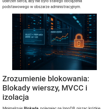
uderzeń serca, aby nie było stałego obciążenia
podstawowego w obszarze administracyjnym.
Zrozumienie blokowania:
Blokady wierszy, MVCC i
izolacja
Minimalizuję
Blokada
, polegając na InnoDB, pisząc krótkie