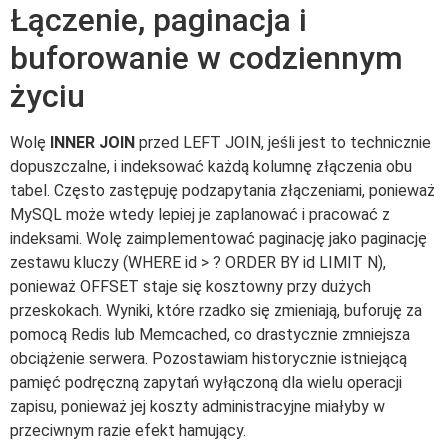
Łączenie, paginacja i
buforowanie w codziennym
życiu
Wolę
INNER JOIN
przed LEFT JOIN, jeśli jest to technicznie
dopuszczalne, i indeksować każdą kolumnę złączenia obu
tabel. Często zastępuję podzapytania złączeniami, ponieważ
MySQL może wtedy lepiej je zaplanować i pracować z
indeksami. Wolę zaimplementować paginację jako paginację
zestawu kluczy (WHERE id > ? ORDER BY id LIMIT N),
ponieważ OFFSET staje się kosztowny przy dużych
przeskokach. Wyniki, które rzadko się zmieniają, buforuję za
pomocą Redis lub Memcached, co drastycznie zmniejsza
obciążenie serwera. Pozostawiam historycznie istniejącą
pamięć podręczną zapytań wyłączoną dla wielu operacji
zapisu, ponieważ jej koszty administracyjne miałyby w
przeciwnym razie efekt hamujący.