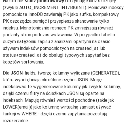
Na stronie
Klucz podstawowy
Utrzymuję klucz szczupły
(zwykle AUTO_INCREMENT INT/BIGINT). Ponieważ indeksy
pomocnicze InnoDB zawierają PK jako sufiks, kompaktowy
PK oszczędza pamięć i przyspiesza skanowanie tylko
indeksu. Monotonicznie rosnące PK zmniejszają również
podziały stron podczas wstawiania. W przypadku tabel o
dużym natężeniu zapisu z analizami opartymi na czasie
używam indeksów pomocniczych na created_at lub
status+created_at do obsługi typowych zapytań bez
kosztów sortowania.
Dla
JSON
-fields, tworzę kolumny wyliczane (GENERATED),
które wyodrębniają określone części JSON. Mogę
indeksować te wygenerowane kolumny jak zwykłe kolumny,
dzięki czemu filtry na ścieżkach JSON są oparte na
indeksach. Mapuję również wartości pochodne (takie jak
LOWER(email)) jako kolumnę wirtualną zamiast używać
funkcji w WHERE - dzięki czemu zapytania pozostają
rozszerzalne.