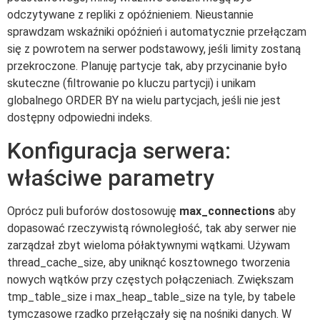
odczytywane z repliki z opóźnieniem. Nieustannie
sprawdzam wskaźniki opóźnień i automatycznie przełączam
się z powrotem na serwer podstawowy, jeśli limity zostaną
przekroczone. Planuję partycje tak, aby przycinanie było
skuteczne (filtrowanie po kluczu partycji) i unikam
globalnego ORDER BY na wielu partycjach, jeśli nie jest
dostępny odpowiedni indeks.
Konfiguracja serwera:
właściwe parametry
Oprócz puli buforów dostosowuję
max_connections
aby
dopasować rzeczywistą równoległość, tak aby serwer nie
zarządzał zbyt wieloma półaktywnymi wątkami. Używam
thread_cache_size, aby uniknąć kosztownego tworzenia
nowych wątków przy częstych połączeniach. Zwiększam
tmp_table_size i max_heap_table_size na tyle, by tabele
tymczasowe rzadko przełączały się na nośniki danych. W