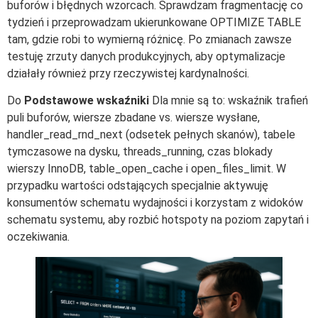
buforów i błędnych wzorcach. Sprawdzam fragmentację co
tydzień i przeprowadzam ukierunkowane OPTIMIZE TABLE
tam, gdzie robi to wymierną różnicę. Po zmianach zawsze
testuję zrzuty danych produkcyjnych, aby optymalizacje
działały również przy rzeczywistej kardynalności.
Do
Podstawowe wskaźniki
Dla mnie są to: wskaźnik trafień
puli buforów, wiersze zbadane vs. wiersze wysłane,
handler_read_rnd_next (odsetek pełnych skanów), tabele
tymczasowe na dysku, threads_running, czas blokady
wierszy InnoDB, table_open_cache i open_files_limit. W
przypadku wartości odstających specjalnie aktywuję
konsumentów schematu wydajności i korzystam z widoków
schematu systemu, aby rozbić hotspoty na poziom zapytań i
oczekiwania.