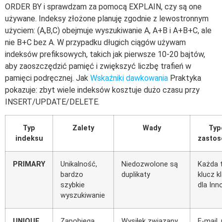
ORDER BY i sprawdzam za pomocą EXPLAIN, czy są one
używane. Indeksy złożone planuję zgodnie z lewostronnym
użyciem: (A,B,C) obejmuje wyszukiwanie A, A+B i A+B+C, ale
nie B+C bez A. W przypadku długich ciągów używam
indeksów prefiksowych, takich jak pierwsze 10-20 bajtów,
aby zaoszczędzić pamięć i zwiększyć liczbę trafień w
pamięci podręcznej. Jak
Wskaźniki dawkowania
Praktyka
pokazuje: zbyt wiele indeksów kosztuje dużo czasu przy
INSERT/UPDATE/DELETE.
Typ
Zalety
Wady
Typ
indeksu
zastos
PRIMARY
Unikalność,
Niedozwolone są
Każda t
bardzo
duplikaty
klucz k
szybkie
dla Inn
wyszukiwanie
UNIQUE
Zapobiega
Wysiłek związany
E-mail,