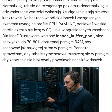
duplikacji danych bez poświęcania czytelności zapytań.
Normalizuję tabele do rozsądnego poziomu i denormalizuję je,
gdy zmierzone wartości wskazują, że złączenia stają się zbyt
kosztowne. Na hostach współdzielonych i zarządzanych
zwracam uwagę na profile CPU, RAM i I/O, ponieważ wąskie
gardła często nie leżą w SQL, ale w ograniczonych zasobach.
Dla InnoDB ustawiam wartość
innodb_buffer_pool_size
zazwyczaj do 70-80% dostępnej pamięci RAM, aby
zachować jak najwięcej stron w pamięci. Ponadto
sprawdzam, czy tabele tymczasowe mieszczą się w pamięci,
aby zapytania nie blokowały powolnych nośników danych.