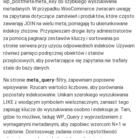
wp_postmeta.meta_key do szybkiego wyszukiwania
metadanych. W przypadku WooCommerce zwracam uwagę
na zapytania dotyczące zamówień i produktów, które często
zawierają JOIN na wielu meta; pomagają tu ukierunkowane
indeksy złożone. Przyspieszam drogie listy administratorów
za pomocą paginacji zestawów kluczy i sortowania po
stronie serwera przy użyciu odpowiednich indeksów. Używam
również pamięci podręcznej obiektów i stanów
przejściowych, aby powtarzające się zapytania nie trafiały
stale do bazy danych.
Na stronie
meta_query
-filtry, zapewniam poprawne
wpisywanie: Rzucam wartości liczbowe, aby porównania
pozostały indeksowalne. Unikam szerokiego wyszukiwania
LIKE z wiodącym symbolem wieloznacznym; zamiast tego
zapisuję klucze do wyszukiwania osobno i indeksuje je. Tam,
gdzie to możliwe, ładuję WP_Query z wyprzedzeniem z
wymaganymi metadanymi, aby zapobiec wzorcom N+1 w
szablonie. Dostosowuję zadania cron i częstotliwość