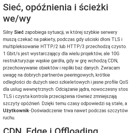
Sieć, opóźnienia i ścieżki
we/wy
Silny
Sieć
zapobiega sytuacji, w której szybkie serwery
muszą czekać na pakiety, podczas gdy uściski dłoni TLS i
multipleksowanie HTTP/2 lub HTTP/3 przechodzą czysto.
1 Gbit/s jest wystarczający dla wielu projektów, ale 10G
restrukturyzuje wąskie gardła, gdy w grę wchodzą CDN,
przechowywanie obiektów i repliki baz danych. Zwracam
uwagę na dobrych partnerów peeringowych, krótkie
odległości do dużych sieci szkieletowych i jasne profile QoS
dla usług wewnętrznych. Odciążanie jądra, nowoczesny stos
TLS i czysta kontrola przeciążenia również zmniejszają
szczyty opóźnień. Dzięki temu czasy odpowiedzi są stałe, a
Użytkownik
-Doświadczenie trwa nawet podczas szczytów
ruchu.
CDN, Edge i Offloading