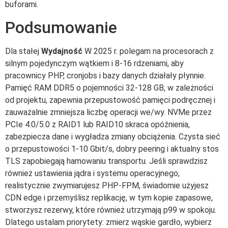
buforami.
Podsumowanie
Dla stałej
Wydajność
W 2025 r. polegam na procesorach z
silnym pojedynczym wątkiem i 8-16 rdzeniami, aby
pracownicy PHP, cronjobs i bazy danych działały płynnie.
Pamięć RAM DDR5 o pojemności 32-128 GB, w zależności
od projektu, zapewnia przepustowość pamięci podręcznej i
zauważalnie zmniejsza liczbę operacji we/wy. NVMe przez
PCIe 4.0/5.0 z RAID1 lub RAID10 skraca opóźnienia,
zabezpiecza dane i wygładza zmiany obciążenia. Czysta sieć
o przepustowości 1-10 Gbit/s, dobry peering i aktualny stos
TLS zapobiegają hamowaniu transportu. Jeśli sprawdzisz
również ustawienia jądra i systemu operacyjnego,
realistycznie zwymiarujesz PHP-FPM, świadomie użyjesz
CDN edge i przemyślisz replikację, w tym kopie zapasowe,
stworzysz rezerwy, które również utrzymają p99 w spokoju.
Dlatego ustalam priorytety: zmierz wąskie gardło, wybierz