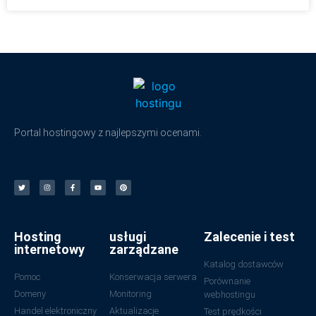
Portal hostingowy z najlepszymi ocenami.
Hosting
usługi
Zalecenie i test
internetowy
zarządzane
Katalog dostawców
Pomoc
Konserwacja serwera
Porównanie
Domeny
Monitoring
webhostingu
Handel elektroniczny
Aktualizacje
Test prędkości