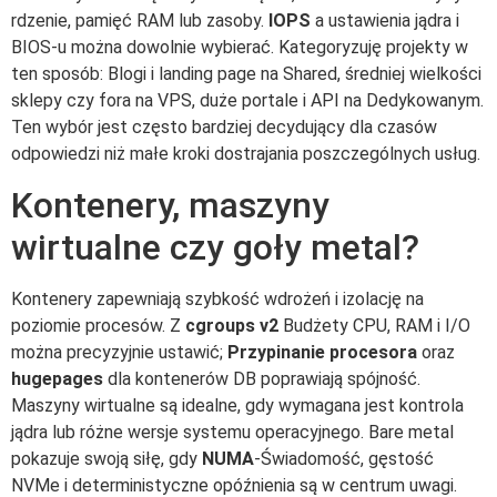
rdzenie, pamięć RAM lub zasoby.
IOPS
a ustawienia jądra i
BIOS-u można dowolnie wybierać. Kategoryzuję projekty w
ten sposób: Blogi i landing page na Shared, średniej wielkości
sklepy czy fora na VPS, duże portale i API na Dedykowanym.
Ten wybór jest często bardziej decydujący dla czasów
odpowiedzi niż małe kroki dostrajania poszczególnych usług.
Kontenery, maszyny
wirtualne czy goły metal?
Kontenery zapewniają szybkość wdrożeń i izolację na
poziomie procesów. Z
cgroups v2
Budżety CPU, RAM i I/O
można precyzyjnie ustawić;
Przypinanie procesora
oraz
hugepages
dla kontenerów DB poprawiają spójność.
Maszyny wirtualne są idealne, gdy wymagana jest kontrola
jądra lub różne wersje systemu operacyjnego. Bare metal
pokazuje swoją siłę, gdy
NUMA
-Świadomość, gęstość
NVMe i deterministyczne opóźnienia są w centrum uwagi.