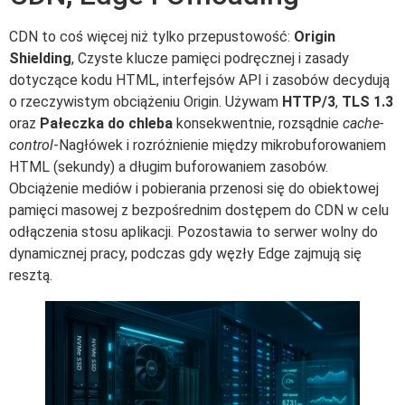
CDN to coś więcej niż tylko przepustowość:
Origin
Shielding
, Czyste klucze pamięci podręcznej i zasady
dotyczące kodu HTML, interfejsów API i zasobów decydują
o rzeczywistym obciążeniu Origin. Używam
HTTP/3
,
TLS 1.3
oraz
Pałeczka do chleba
konsekwentnie, rozsądnie
cache-
control
-Nagłówek i rozróżnienie między mikrobuforowaniem
HTML (sekundy) a długim buforowaniem zasobów.
Obciążenie mediów i pobierania przenosi się do obiektowej
pamięci masowej z bezpośrednim dostępem do CDN w celu
odłączenia stosu aplikacji. Pozostawia to serwer wolny do
dynamicznej pracy, podczas gdy węzły Edge zajmują się
resztą.