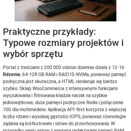
Praktyczne przykłady:
Typowe rozmiary projektów i
wybór sprzętu
Portal z treściami z 200 000 odsłon dziennie działa z 12-16
Rdzenie
, 64-128 GB RAM i RAID10-NVMe, ponieważ pamięć
podręczna jest skuteczna, a HTML renderuje się bardzo
szybko. Sklep WooCommerce z intensywnymi funkcjami
wyszukiwania i filtrowania kładzie nacisk na szybkie
jednowątkowe, duże pamięci podręczne Redis i połączenie
10G dla multimediów. Aplikacja API-first korzysta z większej
liczby rdzeni i wysokiej gęstości IOPS, ponieważ równoległe
żądania są krótkotrwałe i łatwe do przechowywania. W
przypadku wielu witryn z wieloma redaktorami pamięć RAM