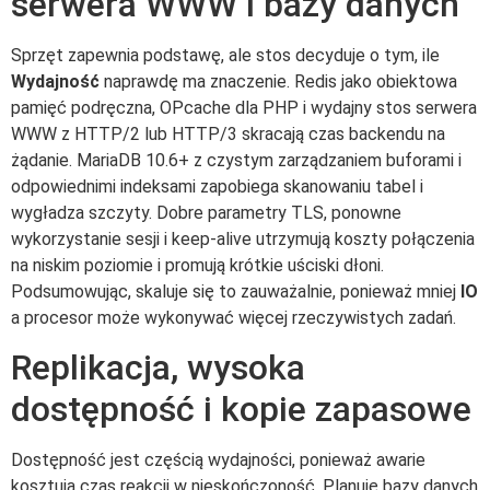
serwera WWW i bazy danych
Sprzęt zapewnia podstawę, ale stos decyduje o tym, ile
Wydajność
naprawdę ma znaczenie. Redis jako obiektowa
pamięć podręczna, OPcache dla PHP i wydajny stos serwera
WWW z HTTP/2 lub HTTP/3 skracają czas backendu na
żądanie. MariaDB 10.6+ z czystym zarządzaniem buforami i
odpowiednimi indeksami zapobiega skanowaniu tabel i
wygładza szczyty. Dobre parametry TLS, ponowne
wykorzystanie sesji i keep-alive utrzymują koszty połączenia
na niskim poziomie i promują krótkie uściski dłoni.
Podsumowując, skaluje się to zauważalnie, ponieważ mniej
IO
a procesor może wykonywać więcej rzeczywistych zadań.
Replikacja, wysoka
dostępność i kopie zapasowe
Dostępność jest częścią wydajności, ponieważ awarie
kosztują czas reakcji w nieskończoność. Planuję bazy danych