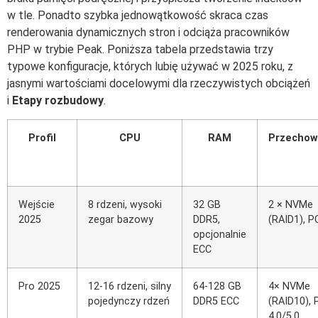
w tle. Ponadto szybka jednowątkowość skraca czas
renderowania dynamicznych stron i odciąża pracowników
PHP w trybie Peak. Poniższa tabela przedstawia trzy
typowe konfiguracje, których lubię używać w 2025 roku, z
jasnymi wartościami docelowymi dla rzeczywistych obciążeń
i
Etapy rozbudowy
.
Profil
CPU
RAM
Przechow
Wejście
8 rdzeni, wysoki
32 GB
2 × NVMe
2025
zegar bazowy
DDR5,
(RAID1), P
opcjonalnie
ECC
Pro 2025
12-16 rdzeni, silny
64-128 GB
4× NVMe
pojedynczy rdzeń
DDR5 ECC
(RAID10), 
4.0/5.0