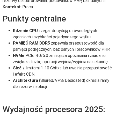
rezerwy dla buforowania, pracowników PHP, baz danych i
Kontekst
-Praca.
Punkty centralne
Rdzenie CPU
i zegar decydują o równoległych
żądaniach i szybkości pojedynczego wątku.
PAMIĘĆ RAM DDR5
zapewnia przepustowość dla
pamięci podręcznych, baz danych i pracowników PHP.
NVMe
PCIe 4.0/5.0 zmniejsza opóźnienia i znacznie
zwiększa liczbę operacji wejścia/wyjścia na sekundę.
Sieć
z limitami 1-10 Gbit/s lub uwalnia przepustowość
i efekt CDN.
Architektura
(Shared/VPS/Dedicated) określa ramy
dla rezerw i izolacji.
Wydajność procesora 2025: