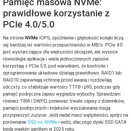
Pamięć masowa NVMe:
prawidłowe korzystanie z
PCIe 4.0/5.0
Na stronie
NVMe
IOPS, opóźnienia i głębokość kolejki liczą
się bardziej niż wartości przepustowości w MB/s. PCIe 4.0
jest wystarczające dla większości obciążeń, ale wysoce
równoległe aplikacje i wiele jednoczesnych zapisów
korzystają z PCIe 5.0, pod warunkiem, że kontroler i
oprogramowanie układowe działają prawidłowo. RAID1 lub
RAID10 zapewniają ochronę przed awarią i rozdzielają
odczyty, co stabilizuje wartości TTFB i p95, podczas gdy
pamięć podręczna zapisu wygładza wybuchy. Sprawdzam
również TBW i DWPD, ponieważ trwałe zapisy z dzienników,
pamięci podręcznych i indeksów wyszukiwania mogą
przyspieszyć zużycie. Jeśli nadal masz wątpliwości, spójrz na
porównanie
SSD vs. NVMe
i widzi, dlaczego dyski SSD SATA
będą wąskim gardłem w 2025 roku.