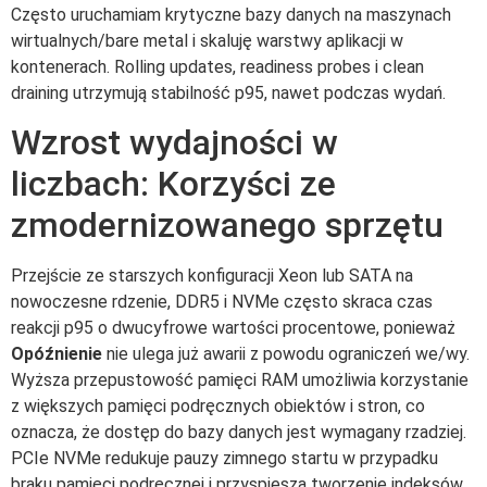
Często uruchamiam krytyczne bazy danych na maszynach
wirtualnych/bare metal i skaluję warstwy aplikacji w
kontenerach. Rolling updates, readiness probes i clean
draining utrzymują stabilność p95, nawet podczas wydań.
Wzrost wydajności w
liczbach: Korzyści ze
zmodernizowanego sprzętu
Przejście ze starszych konfiguracji Xeon lub SATA na
nowoczesne rdzenie, DDR5 i NVMe często skraca czas
reakcji p95 o dwucyfrowe wartości procentowe, ponieważ
Opóźnienie
nie ulega już awarii z powodu ograniczeń we/wy.
Wyższa przepustowość pamięci RAM umożliwia korzystanie
z większych pamięci podręcznych obiektów i stron, co
oznacza, że dostęp do bazy danych jest wymagany rzadziej.
PCIe NVMe redukuje pauzy zimnego startu w przypadku
braku pamięci podręcznej i przyspiesza tworzenie indeksów