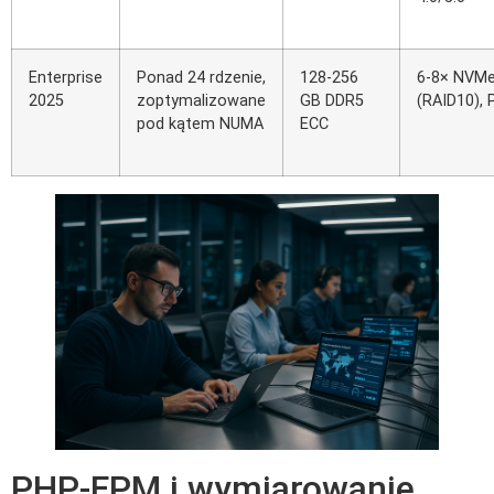
Enterprise
Ponad 24 rdzenie,
128-256
6-8× NVM
2025
zoptymalizowane
GB DDR5
(RAID10), 
pod kątem NUMA
ECC
PHP-FPM i wymiarowanie