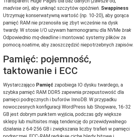
Transparent Huge Pages dla baz danych (
zawsze
od,
madvise
on), aby uniknąć szczytów opóźnień.
Swappiness
Utrzymuję konserwatywną wartość (np. 10-20), aby gorąca
pamięć RAM nie przenosiła się zbyt wcześnie na dysk
twardy. W stosie I/O używam harmonogramu dla NVMe
brak
Odpowiednio
mq-deadline
i montować systemy plików za
pomocą
noatime
, aby zaoszczędzić niepotrzebnych zapisów.
Pamięć: pojemność,
taktowanie i ECC
Wystarczająco
Pamięć
zapobiega IO dysku twardego, a
szybka pamięć RAM DDR5 zapewnia przepustowość dla
pamięci podręcznych i buforów InnoDB. W przypadku
nowoczesnych konfiguracji WordPress lub Shopware, 16-32
GB jest dobrym punktem wyjścia, podczas gdy większe
sklepy lub multisites mają tendencję do przewidywalnego
działania z 64-256 GB i zwiększania liczby trafień w pamięci
podręcznej. ECC-RAM redukuje ciche błędy bitowe i