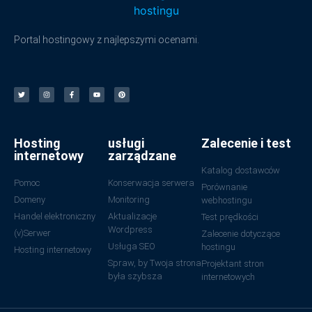
Portal hostingowy z najlepszymi ocenami.
Hosting
usługi
Zalecenie i test
internetowy
zarządzane
Katalog dostawców
Pomoc
Konserwacja serwera
Porównanie
Domeny
Monitoring
webhostingu
Handel elektroniczny
Aktualizacje
Test prędkości
Wordpress
(v)Serwer
Zalecenie dotyczące
Usługa SEO
hostingu
Hosting internetowy
Spraw, by Twoja strona
Projektant stron
była szybsza
internetowych