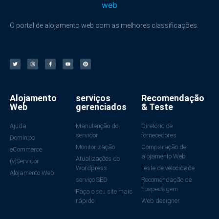
O portal de alojamento web com as melhores classificações.
Alojamento
serviços
Recomendação
Web
gerenciados
& Teste
Ajuda
Manutenção do
Diretório de
servidor
fornecedores
Domínios
Monitorização
Comparação de
eCommerce
alojamento Web
Atualizações do
(v)Servidor
Wordpress
Teste de velocidade
Alojamento Web
serviço SEO
Recomendação de
hospedagem
Faça o seu site mais
rápido
Web designer