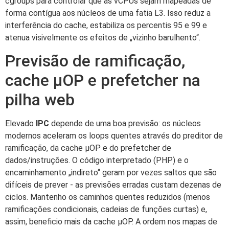
cgroups para controlar que as vCPUs sejam mapeadas de
forma contígua aos núcleos de uma fatia L3. Isso reduz a
interferência do cache, estabiliza os percentis 95 e 99 e
atenua visivelmente os efeitos de „vizinho barulhento“.
Previsão de ramificação,
cache µOP e prefetcher na
pilha web
Elevado
IPC
depende de uma boa previsão: os núcleos
modernos aceleram os loops quentes através do preditor de
ramificação, da cache µOP e do prefetcher de
dados/instruções. O código interpretado (PHP) e o
encaminhamento „indireto“ geram por vezes saltos que são
difíceis de prever - as previsões erradas custam dezenas de
ciclos. Mantenho os caminhos quentes reduzidos (menos
ramificações condicionais, cadeias de funções curtas) e,
assim, beneficio mais da cache µOP. A ordem nos mapas de