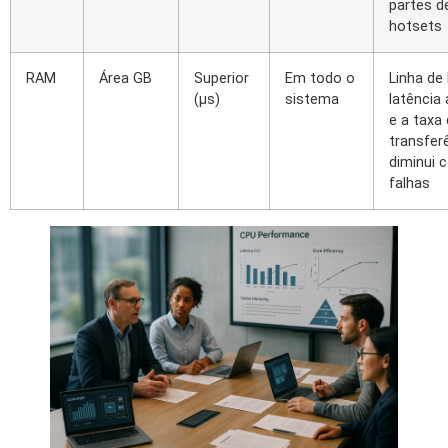
partes de
hotsets
RAM
Área GB
Superior
Em todo o
Linha de
(µs)
sistema
latência
e a taxa
transfer
diminui 
falhas