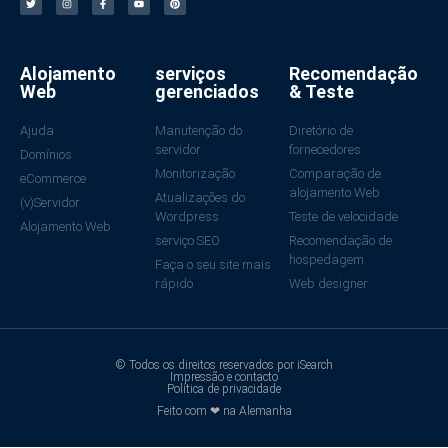
Alojamento
serviços
Recomendação
Web
gerenciados
& Teste
Ajuda
Manutenção do
Diretório de
servidor
fornecedores
Domínios
Monitorização
Comparação de
eCommerce
alojamento Web
Atualizações do
(v)Servidor
Wordpress
Teste de velocidade
Alojamento Web
serviço SEO
Recomendação de
hospedagem
Faça o seu site mais
rápido
Web designer
© Todos os direitos reservados por iSearch
Impressão e contacto
Política de privacidade
Feito com ❤ na Alemanha