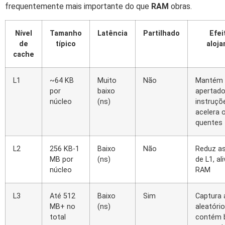
frequentemente mais importante do que
RAM
obras.
Nível
Tamanho
Latência
Partilhado
Efei
de
típico
aloj
cache
L1
~64 KB
Muito
Não
Mantém 
por
baixo
apertado
núcleo
(ns)
instruçõ
acelera 
quentes
L2
256 KB-1
Baixo
Não
Reduz as
MB por
(ns)
de L1, ali
núcleo
RAM
L3
Até 512
Baixo
Sim
Captura
MB+ no
(ns)
aleatório
total
contém 