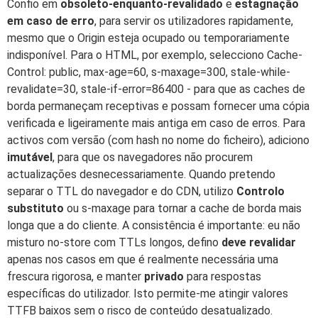
Confio em
obsoleto-enquanto-revalidado
e
estagnação
em caso de erro
, para servir os utilizadores rapidamente,
mesmo que o Origin esteja ocupado ou temporariamente
indisponível. Para o HTML, por exemplo, selecciono Cache-
Control: public, max-age=60, s-maxage=300, stale-while-
revalidate=30, stale-if-error=86400 - para que as caches de
borda permaneçam receptivas e possam fornecer uma cópia
verificada e ligeiramente mais antiga em caso de erros. Para
activos com versão (com hash no nome do ficheiro), adiciono
imutável
, para que os navegadores não procurem
actualizações desnecessariamente. Quando pretendo
separar o TTL do navegador e do CDN, utilizo
Controlo
substituto
ou s-maxage para tornar a cache de borda mais
longa que a do cliente. A consistência é importante: eu não
misturo no-store com TTLs longos, defino
deve revalidar
apenas nos casos em que é realmente necessária uma
frescura rigorosa, e manter
privado
para respostas
específicas do utilizador. Isto permite-me atingir valores
TTFB baixos sem o risco de conteúdo desatualizado.