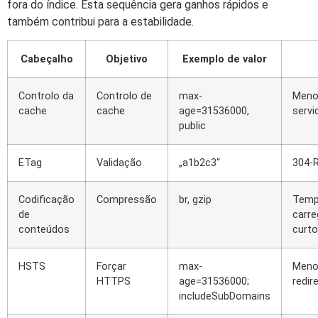
fora do índice. Esta sequência gera ganhos rápidos e
também contribui para a estabilidade.
Cabeçalho
Objetivo
Exemplo de valor
Controlo da
Controlo de
max-
Meno
cache
cache
age=31536000,
servi
public
ETag
Validação
„a1b2c3“
304-
Codificação
Compressão
br, gzip
Temp
de
carr
conteúdos
curt
HSTS
Forçar
max-
Meno
HTTPS
age=31536000;
redi
includeSubDomains