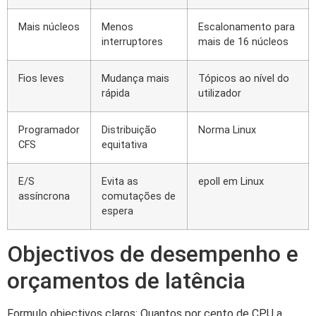
Mais núcleos
Menos
Escalonamento para
interruptores
mais de 16 núcleos
Fios leves
Mudança mais
Tópicos ao nível do
rápida
utilizador
Programador
Distribuição
Norma Linux
CFS
equitativa
E/S
Evita as
epoll em Linux
assíncrona
comutações de
espera
Objectivos de desempenho e
orçamentos de latência
Formulo objectivos claros: Quantos por cento de CPU a