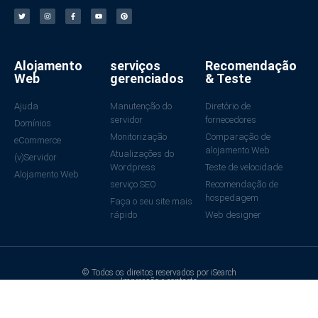
Alojamento
serviços
Recomendação
Web
gerenciados
& Teste
Ajuda
Manutenção do
Diretório de
servidor
fornecedores
Domínios
Monitorização
Comparação de
eCommerce
alojamento Web
Atualizações do
(v)Servidor
Wordpress
Teste de velocidade
Alojamento Web
serviço SEO
Recomendação de
hospedagem
Faça o seu site mais
rápido
Web designer
© Todos os direitos reservados por iSearch
Impressão e contacto
Política de privacidade
Feito com ❤ na Alemanha