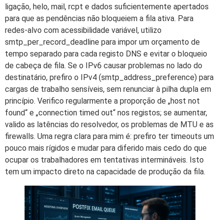
ligação, helo, mail, rcpt e dados suficientemente apertados
para que as pendências não bloqueiem a fila ativa. Para
redes-alvo com acessibilidade variável, utilizo
smtp_per_record_deadline para impor um orçamento de
tempo separado para cada registo DNS e evitar o bloqueio
de cabeça de fila. Se o IPv6 causar problemas no lado do
destinatário, prefiro o IPv4 (smtp_address_preference) para
cargas de trabalho sensíveis, sem renunciar à pilha dupla em
princípio. Verifico regularmente a proporção de „host not
found“ e „connection timed out“ nos registos; se aumentar,
valido as latências do resolvedor, os problemas de MTU e as
firewalls. Uma regra clara para mim é: prefiro ter timeouts um
pouco mais rígidos e mudar para diferido mais cedo do que
ocupar os trabalhadores em tentativas intermináveis. Isto
tem um impacto direto na capacidade de produção da fila.