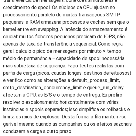
transferência de mensagens, conexões simultâneas e
crescimento do spool. Os núcleos da CPU ajudam no
processamento paralelo de muitas transacções SMTP
pequenas; a RAM armazena processos e caches sem que o
kernel entre em swapping. A latência do armazenamento é
crucial: muitos ficheiros pequenos precisam de IOPS, não
apenas de taxa de transferência sequencial. Como regra
geral, calculo o pico de mensagens por minuto × tempo
médio de permanência = capacidade de spool necessária
mais sobretaxa de segurança. Faço testes realistas com
perfis de carga (picos, caudas longas, destinos defeituosos)
e verifico como as alterações a default_process_limit,
smtp_destination_concurrency_limit e queue_run_delay
afectam a CPU, as E/S e o tempo de entrega. Eu prefiro
resolver o escalonamento horizontalmente com várias
instâncias e spools separados; isso simplifica os rollbacks e
limita os raios de explosão. Desta forma, a fila mantém-se
gerível mesmo quando as campanhas ou os efeitos sazonais
conduzem a carga a curto prazo.