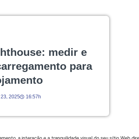
ghthouse: medir e
carregamento para
lojamento
23, 2025
16:57h
gamento, a interação e a tranquilidade visual do seu sítio Web d