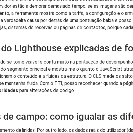
rvidor estão a demorar demasiado tempo, se as imagens são de
jamento, a ferramenta mostra como a tarifa, a configuração e o
as a verdadeira causa por detrás de uma pontuação baixa e posso
lojas, sistemas de reservas ou páginas de contactos, porque c
do Lighthouse explicadas de f
o se torne visível e conta muito na pontuação de desempenho
 do segmento principal e mostra-me o quanto o JavaScript atra
ionam o conteúdo e a fluidez da estrutura. O CLS mede os saltos
se mantenha fluida. Com o TTI, posso reconhecer quando a página
oridades
para alterações de código.
s de campo: como igualar as di
nto definidas. Por outro lado, os dados reais do utilizador (d