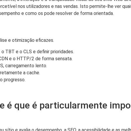
cetível nos utilizadores e nas vendas. Isto permite-lhe ver qua
esempenho e como os pode resolver de forma orientada.
ise e otimização eficazes.
o TBT e o CLS e definir prioridades.
, a CDN e o HTTP/2 de forma sensata.
JS, carregamento lento.
orretamente a cache.
 o progresso.
ue é que é particularmente impo
eu sítio e avalia o desempenho, a SEO, a acessibilidade e as mel