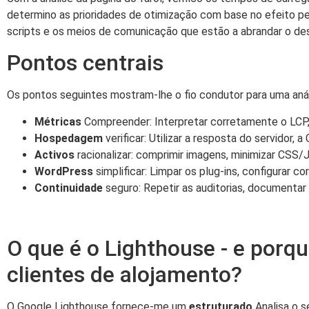
determino as prioridades de otimização com base no efeito per
scripts e os meios de comunicação que estão a abrandar o d
Pontos centrais
Os pontos seguintes mostram-lhe o fio condutor para uma anál
Métricas
Compreender: Interpretar corretamente o LCP, 
Hospedagem
verificar: Utilizar a resposta do servidor
Activos
racionalizar: comprimir imagens, minimizar CSS/
WordPress
simplificar: Limpar os plug-ins, configurar c
Continuidade
seguro: Repetir as auditorias, documentar
O que é o Lighthouse - e porq
clientes de alojamento?
O Google Lighthouse fornece-me um
estruturado
Analisa o s