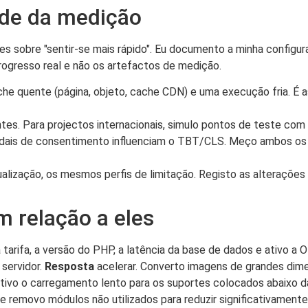
ade da medição
 sobre "sentir-se mais rápido". Eu documento a minha configu
ogresso real e não os artefactos de medição.
quente (página, objeto, cache CDN) e uma execução fria. É as
antes. Para projectos internacionais, simulo pontos de teste co
odais de consentimento influenciam o TBT/CLS. Meço ambos os
ização, os mesmos perfis de limitação. Registo as alterações à
m relação a eles
 tarifa, a versão do PHP, a latência da base de dados e ativo a
servidor.
Resposta
acelerar. Converto imagens de grandes dim
ivo o carregamento lento para os suportes colocados abaixo da 
e removo módulos não utilizados para reduzir significativamente