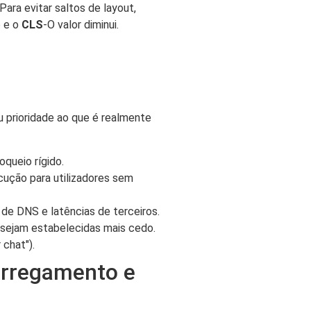
ara evitar saltos de layout,
o e o
CLS
-O valor diminui.
u prioridade ao que é realmente
oqueio rígido.
cução para utilizadores sem
de DNS e latências de terceiros.
 sejam estabelecidas mais cedo.
 chat").
carregamento e