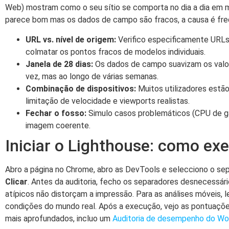
Web) mostram como o seu sítio se comporta no dia a dia em mu
parece bom mas os dados de campo são fracos, a causa é frequ
URL vs. nível de origem:
Verifico especificamente URLs 
colmatar os pontos fracos de modelos individuais.
Janela de 28 dias:
Os dados de campo suavizam os valor
vez, mas ao longo de várias semanas.
Combinação de dispositivos:
Muitos utilizadores estã
limitação de velocidade e viewports realistas.
Fechar o fosso:
Simulo casos problemáticos (CPU de ga
imagem coerente.
Iniciar o Lighthouse: como ex
Abro a página no Chrome, abro as DevTools e selecciono o sep
Clicar
. Antes da auditoria, fecho os separadores desnecessári
atípicos não distorçam a impressão. Para as análises móveis, 
condições do mundo real. Após a execução, vejo as pontuações
mais aprofundados, incluo um
Auditoria de desempenho do Wo