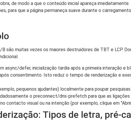
dobra, de modo a que o conteúdo inicial apareça imediatamente. P
ações, para que a página permaneça suave durante o carregament
olo
 A/B são muitas vezes os maiores destruidores de TBT e LCP. Do
dicional.
m async/defer, inicialização tardia após a primeira interação e bl
após consentimento. Isto reduz o tempo de renderização e exe
exemplo, pequenos ajudantes) localmente para poupar pesquisas 
cuidadosamente o preconnect/dns-prefetch para que as ligações
 contacto visual ou na intenção (por exemplo, clique em "Abrir
derização: Tipos de letra, pré-