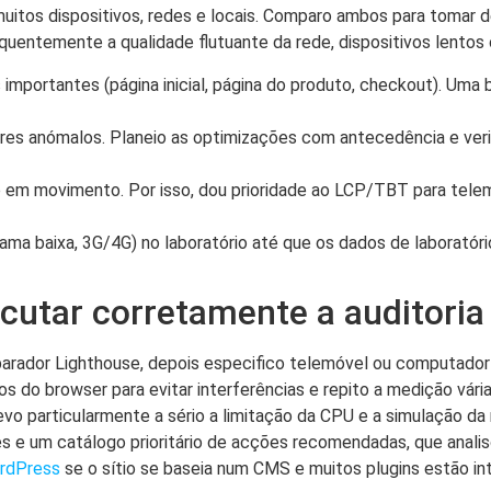
itos dispositivos, redes e locais. Comparo ambos para tomar dec
entemente a qualidade flutuante da rede, dispositivos lentos o
importantes (página inicial, página do produto, checkout). Uma 
es anómalos. Planeio as optimizações com antecedência e veri
o em movimento. Por isso, dou prioridade ao LCP/TBT para tel
ma baixa, 3G/4G) no laboratório até que os dados de laborató
ecutar corretamente a auditoria
arador Lighthouse, depois especifico telemóvel ou computador e
os do browser para evitar interferências e repito a medição vári
levo particularmente a sério a limitação da CPU e a simulação da
 e um catálogo prioritário de acções recomendadas, que analis
rdPress
se o sítio se baseia num CMS e muitos plugins estão in